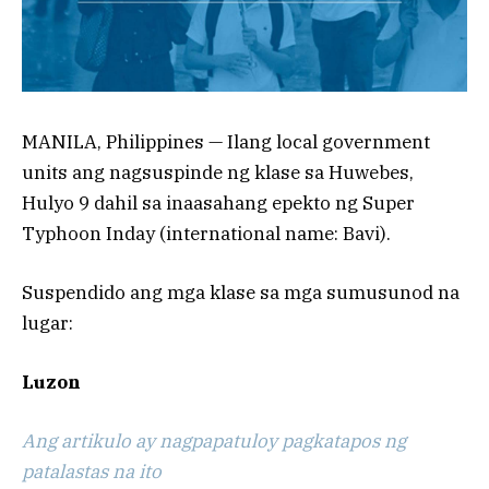
MANILA, Philippines — Ilang local government
units ang nagsuspinde ng klase sa Huwebes,
Hulyo 9 dahil sa inaasahang epekto ng Super
Typhoon Inday (international name: Bavi).
Suspendido ang mga klase sa mga sumusunod na
lugar:
Luzon
Ang artikulo ay nagpapatuloy pagkatapos ng
patalastas na ito