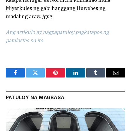
Miyerkules ng gabi hanggang Huwebes ng
madaling araw. /gsg
Ang artikulo ay nagpapatuloy pagkatapos ng
patalastas na ito
Facebook
Twitter
Pinterest
LinkedIn
Tumblr
Email
PATULOY NA MAGBASA