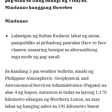
pag-ulan sa ilang bahagi ng Visayas,
Mindanao hanggang Huwebes
Mindanao
Lalawigan ng Sultan Kudarat: lahat ng antas,
pampubliko at pribadong paaralan (face-to-face
classes; maaaring lumipat sa alternatibong
mga mode ng pag-aaral)
Sa kanilang 5 pm weather bulletin, sinabi ng
Philippine Atmospheric, Geophysical, and
Astronomical Services Administration (Pagasa) na
alas-4 ng hapon, natunton si Inday sa layong 1,170
kilometro silangan ng Northern Luzon, na may
lakas ng hanging aabot sa 195 kilometro bawat