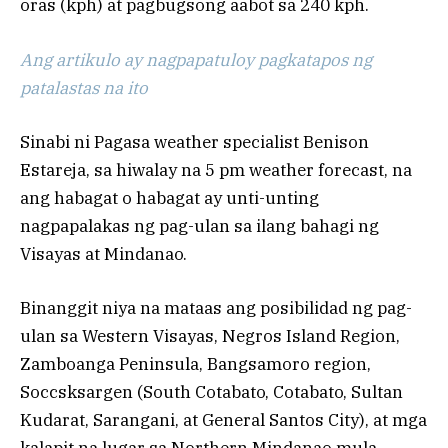
oras (kph) at pagbugsong aabot sa 240 kph.
Ang artikulo ay nagpapatuloy pagkatapos ng
patalastas na ito
Sinabi ni Pagasa weather specialist Benison
Estareja, sa hiwalay na 5 pm weather forecast, na
ang habagat o habagat ay unti-unting
nagpapalakas ng pag-ulan sa ilang bahagi ng
Visayas at Mindanao.
Binanggit niya na mataas ang posibilidad ng pag-
ulan sa Western Visayas, Negros Island Region,
Zamboanga Peninsula, Bangsamoro region,
Soccsksargen (South Cotabato, Cotabato, Sultan
Kudarat, Sarangani, at General Santos City), at mga
kalapit na lugar sa Northern Mindanao mula