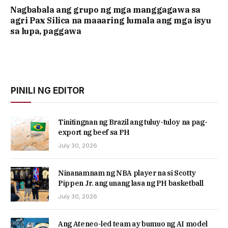
Nagbabala ang grupo ng mga manggagawa sa
agri Pax Silica na maaaring lumala ang mga isyu
sa lupa, paggawa
PINILI NG EDITOR
Tinitingnan ng Brazil ang tuluy-tuloy na pag-
export ng beef sa PH
July 30, 2026
Ninanamnam ng NBA player na si Scotty
Pippen Jr. ang unang lasa ng PH basketball
July 30, 2026
Ang Ateneo-led team ay bumuo ng AI model