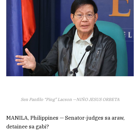
Sen Panfilo “Ping” Lacson —NIÑO JESUS ​​ORBETA
MANILA, Philippines — Senator-judges sa araw,
detainee sa gabi?