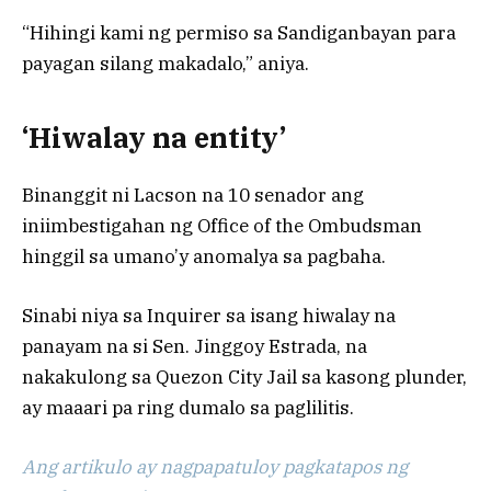
“Hihingi kami ng permiso sa Sandiganbayan para
payagan silang makadalo,” aniya.
‘Hiwalay na entity’
Binanggit ni Lacson na 10 senador ang
iniimbestigahan ng Office of the Ombudsman
hinggil sa umano’y anomalya sa pagbaha.
Sinabi niya sa Inquirer sa isang hiwalay na
panayam na si Sen. Jinggoy Estrada, na
nakakulong sa Quezon City Jail sa kasong plunder,
ay maaari pa ring dumalo sa paglilitis.
Ang artikulo ay nagpapatuloy pagkatapos ng