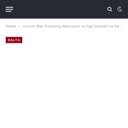
Home
»
Lacson: Mas maraming detensyon sa mga Senador na makakaapekto sa paglilitis sa VP
BALITA