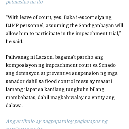
patalastas na ito
“With leave of court, yes. Baka i-escort siya ng
BJMP personnel, assuming the Sandiganbayan will
allow him to participate in the impeachment trial,”
he said.
Paliwanag ni Lacson, bagama’t pareho ang
komposisyon ng impeachment court sa Senado,
ang detensyon at preventive suspension ng mga
senador dahil sa flood control mess ay maaari
lamang ilapat sa kanilang tungkulin bilang
mambabatas, dahil magkahiwalay na entity ang
dalawa.
Ang artikulo ay nagpapatuloy pagkatapos ng