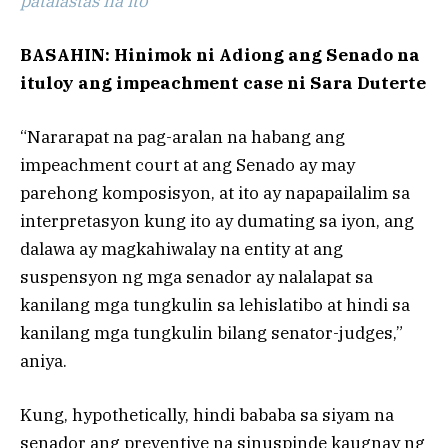
patalastas na ito
BASAHIN: Hinimok ni Adiong ang Senado na
ituloy ang impeachment case ni Sara Duterte
“Nararapat na pag-aralan na habang ang
impeachment court at ang Senado ay may
parehong komposisyon, at ito ay napapailalim sa
interpretasyon kung ito ay dumating sa iyon, ang
dalawa ay magkahiwalay na entity at ang
suspensyon ng mga senador ay nalalapat sa
kanilang mga tungkulin sa lehislatibo at hindi sa
kanilang mga tungkulin bilang senator-judges,”
aniya.
Kung, hypothetically, hindi bababa sa siyam na
senador ang preventive na sinuspinde kaugnay ng