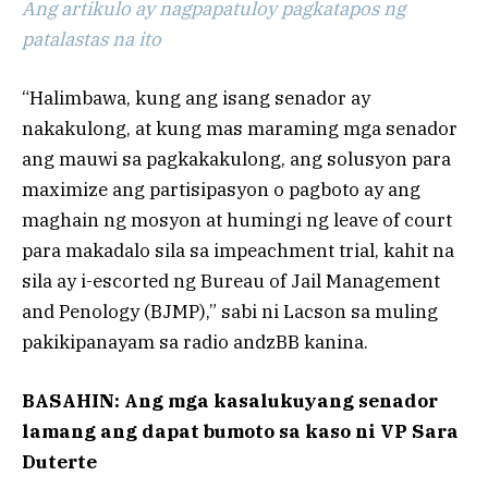
Ang artikulo ay nagpapatuloy pagkatapos ng
patalastas na ito
“Halimbawa, kung ang isang senador ay
nakakulong, at kung mas maraming mga senador
ang mauwi sa pagkakakulong, ang solusyon para
maximize ang partisipasyon o pagboto ay ang
maghain ng mosyon at humingi ng leave of court
para makadalo sila sa impeachment trial, kahit na
sila ay i-escorted ng Bureau of Jail Management
and Penology (BJMP),” sabi ni Lacson sa muling
pakikipanayam sa radio andzBB kanina.
BASAHIN: Ang mga kasalukuyang senador
lamang ang dapat bumoto sa kaso ni VP Sara
Duterte