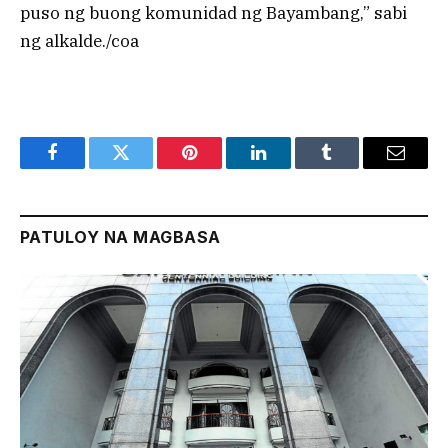
puso ng buong komunidad ng Bayambang,” sabi
ng alkalde./coa
Facebook
Twitter
Pinterest
LinkedIn
Tumblr
Email
PATULOY NA MAGBASA