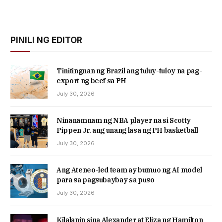
PINILI NG EDITOR
Tinitingnan ng Brazil ang tuluy-tuloy na pag-
export ng beef sa PH
July 30, 2026
Ninanamnam ng NBA player na si Scotty
Pippen Jr. ang unang lasa ng PH basketball
July 30, 2026
Ang Ateneo-led team ay bumuo ng AI model
para sa pagsubaybay sa puso
July 30, 2026
Kilalanin sina Alexander at Eliza ng Hamilton