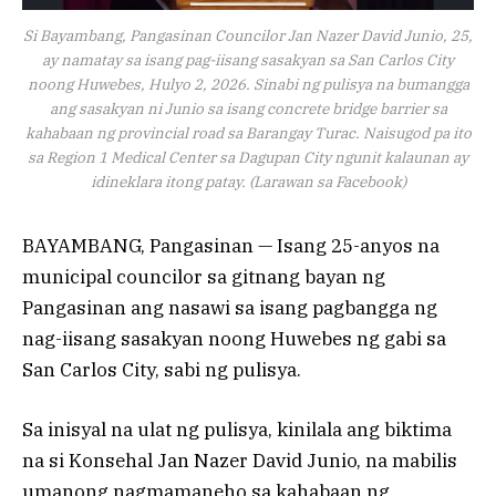
Si Bayambang, Pangasinan Councilor Jan Nazer David Junio, 25,
ay namatay sa isang pag-iisang sasakyan sa San Carlos City
noong Huwebes, Hulyo 2, 2026. Sinabi ng pulisya na bumangga
ang sasakyan ni Junio ​​sa isang concrete bridge barrier sa
kahabaan ng provincial road sa Barangay Turac. Naisugod pa ito
sa Region 1 Medical Center sa Dagupan City ngunit kalaunan ay
idineklara itong patay. (Larawan sa Facebook)
BAYAMBANG, Pangasinan — Isang 25-anyos na
municipal councilor sa gitnang bayan ng
Pangasinan ang nasawi sa isang pagbangga ng
nag-iisang sasakyan noong Huwebes ng gabi sa
San Carlos City, sabi ng pulisya.
Sa inisyal na ulat ng pulisya, kinilala ang biktima
na si Konsehal Jan Nazer David Junio, na mabilis
umanong nagmamaneho sa kahabaan ng