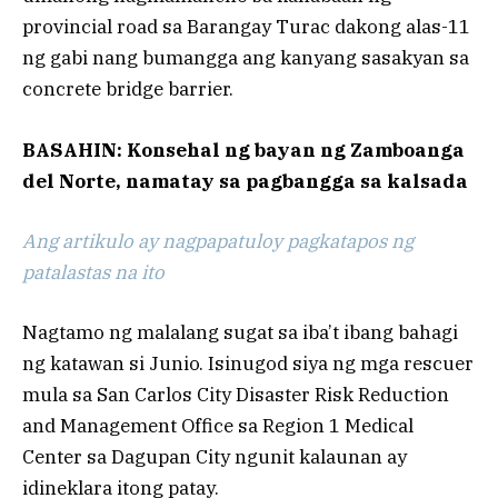
provincial road sa Barangay Turac dakong alas-11
ng gabi nang bumangga ang kanyang sasakyan sa
concrete bridge barrier.
BASAHIN: Konsehal ng bayan ng Zamboanga
del Norte, namatay sa pagbangga sa kalsada
Ang artikulo ay nagpapatuloy pagkatapos ng
patalastas na ito
Nagtamo ng malalang sugat sa iba’t ibang bahagi
ng katawan si Junio. Isinugod siya ng mga rescuer
mula sa San Carlos City Disaster Risk Reduction
and Management Office sa Region 1 Medical
Center sa Dagupan City ngunit kalaunan ay
idineklara itong patay.