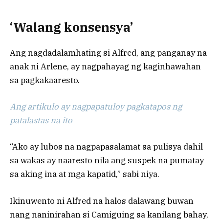
‘Walang konsensya’
Ang nagdadalamhating si Alfred, ang panganay na
anak ni Arlene, ay nagpahayag ng kaginhawahan
sa pagkakaaresto.
Ang artikulo ay nagpapatuloy pagkatapos ng
patalastas na ito
“Ako ay lubos na nagpapasalamat sa pulisya dahil
sa wakas ay naaresto nila ang suspek na pumatay
sa aking ina at mga kapatid,” sabi niya.
Ikinuwento ni Alfred na halos dalawang buwan
nang naninirahan si Camiguing sa kanilang bahay,