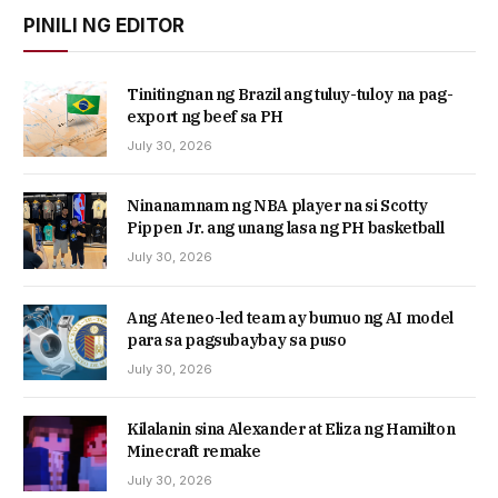
PINILI NG EDITOR
Tinitingnan ng Brazil ang tuluy-tuloy na pag-
export ng beef sa PH
July 30, 2026
Ninanamnam ng NBA player na si Scotty
Pippen Jr. ang unang lasa ng PH basketball
July 30, 2026
Ang Ateneo-led team ay bumuo ng AI model
para sa pagsubaybay sa puso
July 30, 2026
Kilalanin sina Alexander at Eliza ng Hamilton
Minecraft remake
July 30, 2026