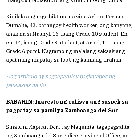
Kinilala ang mga biktima na sina Arlene Fernan
Dumalte, 42, barangay health worker; ang kanyang
anak na si Nashyl, 16, isang Grade 10 student; En-
en, 14, isang Grade 8 student; at Arnel, 11, isang
Grade 6 pupil. Nagtamo ng malalang saksak ang
apat nang mapatay sa loob ng kanilang tirahan.
Ang artikulo ay nagpapatuloy pagkatapos ng
patalastas na ito
BASAHIN: Inaresto ng pulisya ang suspek sa
pagpatay sa pamilya Zamboanga del Sur
Sinabi ni Kapitan Derf Jay Maquinta, tagapagsalita
ng Zamboanga del Sur Police Provincial Office, na