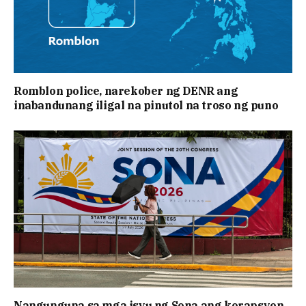
Romblon police, narekober ng DENR ang
inabandunang iligal na pinutol na troso ng puno
Nangunguna sa mga isyu ng Sona ang korapsyon,