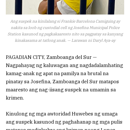
Ang suspek na kinilalang si Frankie Barcelona Camiguing ay
nakita sa loob ng custodial cell ng Josefina Municipal Police
Station kasunod ng pagkakaaresto nito sa pagpatay sa kanyang
kinakasama at tatlong anak. — Larawan ni Daryl Aya-ay
PAGADIAN CITY, Zamboanga del Sur —
Nagpahayag ng kaluwagan ang nagdadalamhating
kamag-anak ng apat na pamilya na brutal na
pinatay sa Josefina, Zamboanga del Sur matapos
maaresto ang nag-iisang suspek na umamin sa
krimen.
Kinulong ng mga awtoridad Huwebes ng umaga
ang suspek kasunod ng paghahanap ng mga pulis
matapos madiskubre ang krimen noong Lunes.