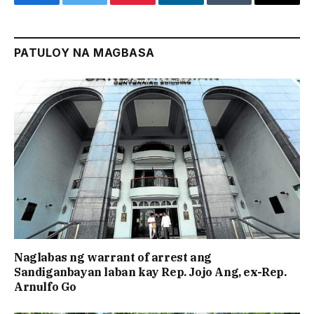
Facebook
Twitter
Pinterest
LinkedIn
Tumblr
Email
PATULOY NA MAGBASA
Naglabas ng warrant of arrest ang
Sandiganbayan laban kay Rep. Jojo Ang, ex-Rep.
Arnulfo Go