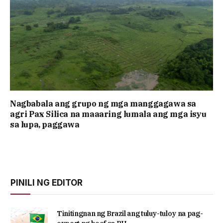
Nagbabala ang grupo ng mga manggagawa sa
agri Pax Silica na maaaring lumala ang mga isyu
sa lupa, paggawa
PINILI NG EDITOR
Tinitingnan ng Brazil ang tuluy-tuloy na pag-