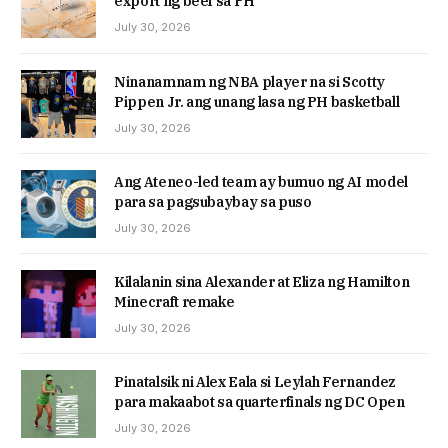
export ng beef sa PH
July 30, 2026
Ninanamnam ng NBA player na si Scotty
Pippen Jr. ang unang lasa ng PH basketball
July 30, 2026
Ang Ateneo-led team ay bumuo ng AI model
para sa pagsubaybay sa puso
July 30, 2026
Kilalanin sina Alexander at Eliza ng Hamilton
Minecraft remake
July 30, 2026
Pinatalsik ni Alex Eala si Leylah Fernandez
para makaabot sa quarterfinals ng DC Open
July 30, 2026