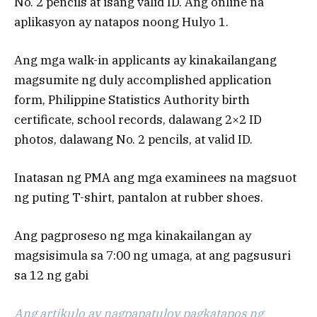
No. 2 pencils at isang valid ID. Ang online na
aplikasyon ay natapos noong Hulyo 1.
Ang mga walk-in applicants ay kinakailangang
magsumite ng duly accomplished application
form, Philippine Statistics Authority birth
certificate, school records, dalawang 2×2 ID
photos, dalawang No. 2 pencils, at valid ID.
Inatasan ng PMA ang mga examinees na magsuot
ng puting T-shirt, pantalon at rubber shoes.
Ang pagproseso ng mga kinakailangan ay
magsisimula sa 7:00 ng umaga, at ang pagsusuri
sa 12 ng gabi
Ang artikulo ay nagpapatuloy pagkatapos ng