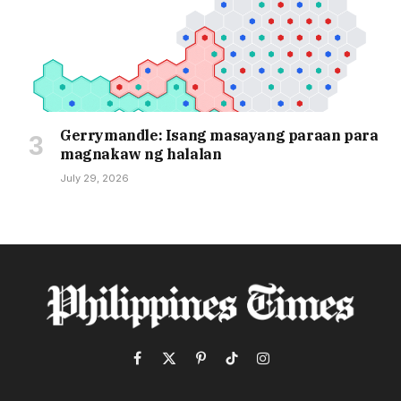
Gerrymandle: Isang masayang paraan para
magnakaw ng halalan
July 29, 2026
Facebook
X
Pinterest
TikTok
Instagram
(Twitter)