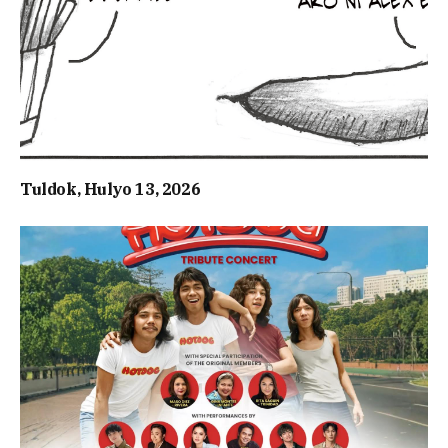
Tuldok, Hulyo 13, 2026