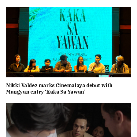
Nikki Valdez marks Cinemalaya debut with
Mangyan entry ‘Kaka Sa Yawan’