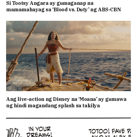
Si Tootsy Angara ay gumaganap na
mamamahayag sa ‘Blood vs. Duty’ ng ABS-CBN
Ang live-action ng Disney na ‘Moana’ ay gumawa
ng hindi magandang splash sa takilya