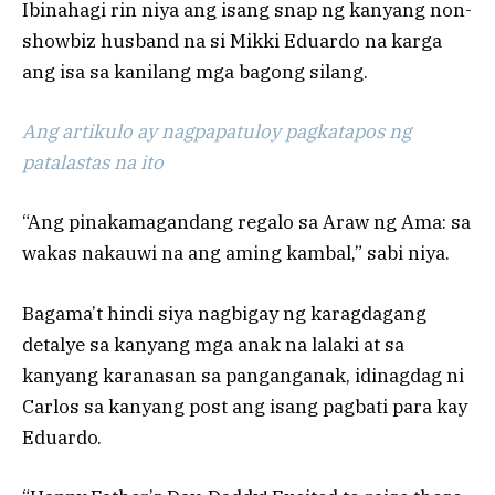
Ibinahagi rin niya ang isang snap ng kanyang non-
showbiz husband na si Mikki Eduardo na karga
ang isa sa kanilang mga bagong silang.
Ang artikulo ay nagpapatuloy pagkatapos ng
patalastas na ito
“Ang pinakamagandang regalo sa Araw ng Ama: sa
wakas nakauwi na ang aming kambal,” sabi niya.
Bagama’t hindi siya nagbigay ng karagdagang
detalye sa kanyang mga anak na lalaki at sa
kanyang karanasan sa panganganak, idinagdag ni
Carlos sa kanyang post ang isang pagbati para kay
Eduardo.