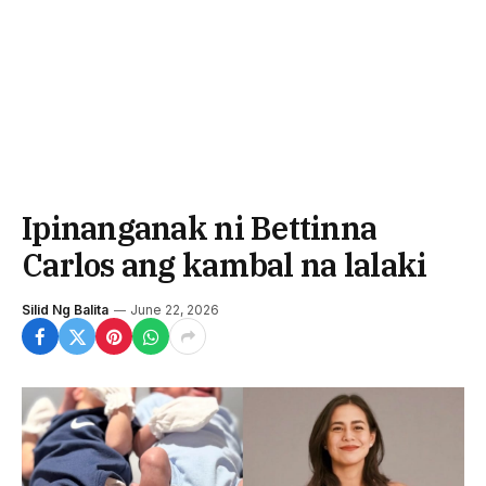
Ipinanganak ni Bettinna
Carlos ang kambal na lalaki
Silid Ng Balita
June 22, 2026