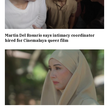
Martin Del Rosario says intimacy coordinator
hired for Cinemalaya queer film