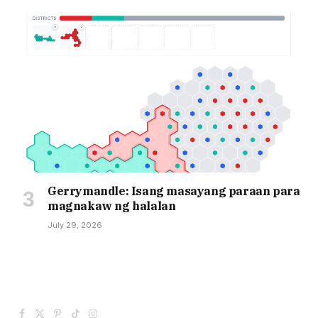
Gerrymandle: Isang masayang paraan para
magnakaw ng halalan
July 29, 2026