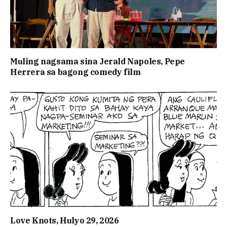
Muling nagsama sina Jerald Napoles, Pepe
Herrera sa bagong comedy film
Love Knots, Hulyo 29, 2026