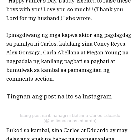
“Happy Father’s Day, Daddy! Excited to raise these
boys with you! Love you so much!!! (Thank you
Lord for my husband!)” she wrote.
Ipinagdiwang ng mga kapwa aktor ang pagdagdag
sa pamilya ni Carlos, kabilang sina Coney Reyes,
Alex Gonzaga, Carla Abellana at Megan Young na
nagpadala ng kanilang pagbati sa pagbati at
bumulwak sa kambal sa pamamagitan ng
comments section.
Tingnan ang post na ito sa Instagram
Isang post na ibinahagi ni Bettinna Carlos Eduardo
(@bettinnacarlos.eduardo)
Bukod sa kambal, sina Carlos at Eduardo ay may
dalawang anak na babae na nagngangalang