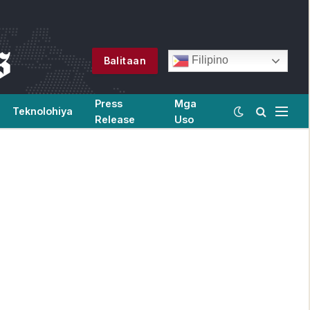
Filipino
Balitaan
Press
Mga
Teknolohiya
Release
Uso