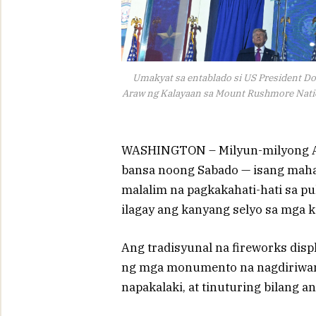
Umakyat sa entablado si US President D
Araw ng Kalayaan sa Mount Rushmore Natio
WASHINGTON – Milyun-milyong A
bansa noong Sabado — isang maha
malalim na pagkakahati-hati sa pu
ilagay ang kanyang selyo sa mga k
Ang tradisyunal na fireworks disp
ng mga monumento na nagdiriwan
napakalaki, at tinuturing bilang 