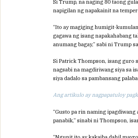
Si Trump, na naging 80 taong gul
napigilan ng napakainit na temper
“Ito ay magiging humigit-kumulang
gagawa ng isang napakahabang ta
anumang bagay,” sabi ni Trump sa
Si Patrick Thompson, isang guro s
nagsabi na magdiriwang siya sa is
siya dadalo sa pambansang palaba
Ang artikulo ay nagpapatuloy pagka
“Gusto pa rin naming ipagdiwang 
panabik,” sinabi ni Thompson, isa
“Ngunit ito ay kakaiba dahil mayr