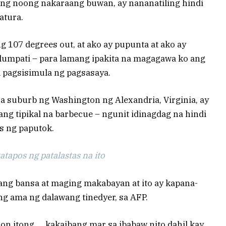
ang noong nakaraang buwan, ay nananatiling hindi
atura.
 107 degrees out, at ako ay pupunta at ako ay
lumpati – para lamang ipakita na magagawa ko ang
 pagsisimula ng pagsasaya.
a suburb ng Washington ng Alexandria, Virginia, ay
ang tipikal na barbecue – ngunit idinagdag na hindi
s ng paputok.
tapos ng patalastas na ito
ang bansa at maging makabayan at ito ay kapana-
ng ama ng dalawang tinedyer, sa AFP.
oon itong … kakaibang mar sa ibabaw nito dahil kay