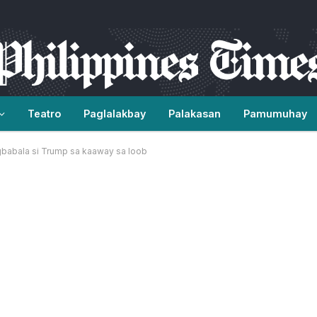
Teatro
Paglalakbay
Palakasan
Pamumuhay
gbabala si Trump sa kaaway sa loob