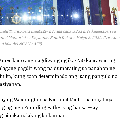
onald Trump para magbigay ng mga pahayag sa mga kaganapan sa
nal Memorial sa Keystone, South Dakota, Hulyo 3, 2026. (Larawan
ni Mandel NGAN / AFP)
merikano ang nagdiwang ng ika-250 kaarawan ng
lagang pagdiriwang na dumarating sa panahon ng
litika, kung saan determinado ang isang pangulo na
asiyahan.
lay ng Washington sa National Mall — na may linya
g ng mga Founding Fathers ng bansa — ay
ang pinakamalaking kailanman.