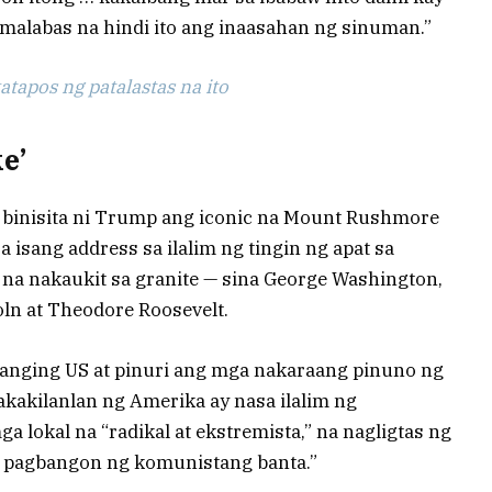
malabas na hindi ito ang inaasahan ng sinuman.”
tapos ng patalastas na ito
e’
 binisita ni Trump ang iconic na Mount Rushmore
isang address sa ilalim ng tingin ng apat sa
a nakaukit sa granite — sina George Washington,
ln at Theodore Roosevelt.
-tanging US at pinuri ang mga nakaraang pinuno ng
akakilanlan ng Amerika ay nasa ilalim ng
 lokal na “radikal at ekstremista,” na nagligtas ng
ng pagbangon ng komunistang banta.”