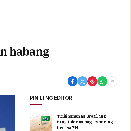
an habang
PINILI NG EDITOR
Tinitingnan ng Brazil ang
tuluy-tuloy na pag-export ng
beef sa PH