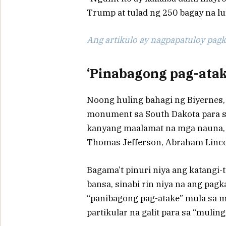
Trump at tulad ng 250 bagay na lu
Ang artikulo ay nagpapatuloy pagka
‘Pinabagong pag-atak
Noong huling bahagi ng Biyernes,
monument sa South Dakota para sa 
kanyang maalamat na mga nauna, n
Thomas Jefferson, Abraham Linco
Bagama’t pinuri niya ang katangi
bansa, sinabi rin niya na ang pagk
“panibagong pag-atake” mula sa mga
partikular na galit para sa “muli