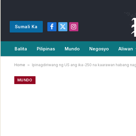
Sumali Ka
Facebook
X
Instagram
(Twitter)
Balita
Pilipinas
Mundo
Negosyo
Aliwan
Home
»
Ipinagdiriwang ng US ang ika-250 na kaarawan habang na
MUNDO