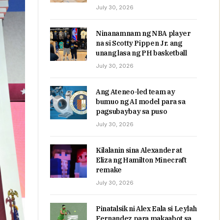
July 30, 2026
Ninanamnam ng NBA player
na si Scotty Pippen Jr. ang
unang lasa ng PH basketball
July 30, 2026
Ang Ateneo-led team ay
bumuo ng AI model para sa
pagsubaybay sa puso
July 30, 2026
Kilalanin sina Alexander at
Eliza ng Hamilton Minecraft
remake
July 30, 2026
Pinatalsik ni Alex Eala si Leylah
Fernandez para makaabot sa