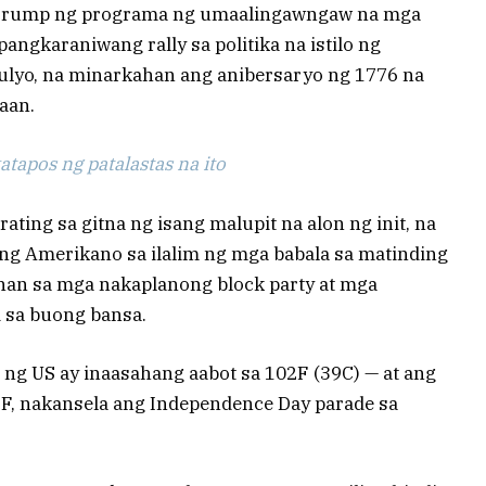
 Trump ng programa ng umaalingawngaw na mga
 pangkaraniwang rally sa politika na istilo ng
ulyo, na minarkahan ang anibersaryo ng 1776 na
aan.
tapos ng patalastas na ito
ing sa gitna ng isang malupit na alon ng init, na
g Amerikano sa ilalim ng mga babala sa matinding
han sa mga nakaplanong block party at mga
 sa buong bansa.
 ng US ay inaasahang aabot sa 102F (39C) — at ang
5F, nakansela ang Independence Day parade sa