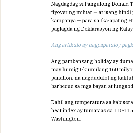
Nagdagdag si Pangulong Donald
flyover ng militar — at isang hindi
kampanya — para sa Ika-apat ng H
paglagda ng Deklarasyon ng Kalay
Ang artikulo ay nagpapatuloy pagka
Ang pambansang holiday ay dumarat
may humigit-kumulang 160 milyon
panahon, na nagdudulot ng kalitu
barbecue sa mga bayan at lungsod
Dahil ang temperatura sa kabisera
heat index ay tumataas sa 110-11
Washington.