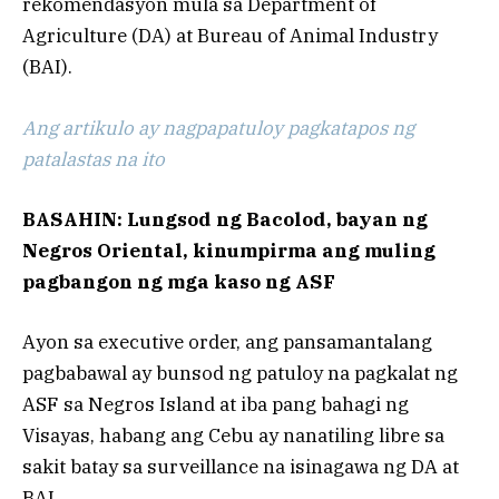
rekomendasyon mula sa Department of
Agriculture (DA) at Bureau of Animal Industry
(BAI).
Ang artikulo ay nagpapatuloy pagkatapos ng
patalastas na ito
BASAHIN: Lungsod ng Bacolod, bayan ng
Negros Oriental, kinumpirma ang muling
pagbangon ng mga kaso ng ASF
Ayon sa executive order, ang pansamantalang
pagbabawal ay bunsod ng patuloy na pagkalat ng
ASF sa Negros Island at iba pang bahagi ng
Visayas, habang ang Cebu ay nanatiling libre sa
sakit batay sa surveillance na isinagawa ng DA at
BAI.