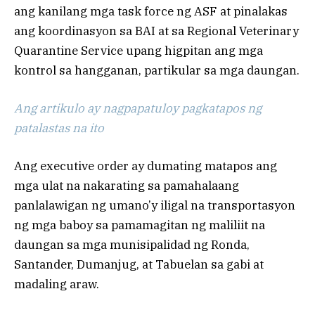
ang kanilang mga task force ng ASF at pinalakas
ang koordinasyon sa BAI at sa Regional Veterinary
Quarantine Service upang higpitan ang mga
kontrol sa hangganan, partikular sa mga daungan.
Ang artikulo ay nagpapatuloy pagkatapos ng
patalastas na ito
Ang executive order ay dumating matapos ang
mga ulat na nakarating sa pamahalaang
panlalawigan ng umano’y iligal na transportasyon
ng mga baboy sa pamamagitan ng maliliit na
daungan sa mga munisipalidad ng Ronda,
Santander, Dumanjug, at Tabuelan sa gabi at
madaling araw.