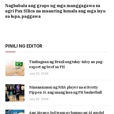
Nagbabala ang grupo ng mga manggagawa sa
agri Pax Silica na maaaring lumala ang mga isyu
sa lupa, paggawa
PINILI NG EDITOR
Tinitingnan ng Brazil ang tuluy-tuloy na pag-
export ng beef sa PH
July 30, 2026
Ninanamnam ng NBA player na si Scotty
Pippen Jr. ang unang lasa ng PH basketball
July 30, 2026
Ang Ateneo-led team ay bumuo ng AI model