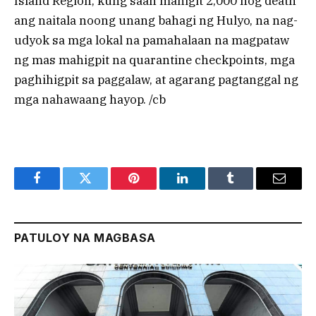
Island Region, kung saan mahigit 2,000 hog death
ang naitala noong unang bahagi ng Hulyo, na nag-
udyok sa mga lokal na pamahalaan na magpataw
ng mas mahigpit na quarantine checkpoints, mga
paghihigpit sa paggalaw, at agarang pagtanggal ng
mga nahawaang hayop. /cb
Facebook
Twitter
Pinterest
LinkedIn
Tumblr
Email
PATULOY NA MAGBASA