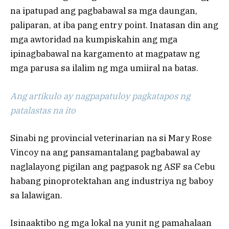
na ipatupad ang pagbabawal sa mga daungan,
paliparan, at iba pang entry point. Inatasan din ang
mga awtoridad na kumpiskahin ang mga
ipinagbabawal na kargamento at magpataw ng
mga parusa sa ilalim ng mga umiiral na batas.
Ang artikulo ay nagpapatuloy pagkatapos ng
patalastas na ito
Sinabi ng provincial veterinarian na si Mary Rose
Vincoy na ang pansamantalang pagbabawal ay
naglalayong pigilan ang pagpasok ng ASF sa Cebu
habang pinoprotektahan ang industriya ng baboy
sa lalawigan.
Isinaaktibo ng mga lokal na yunit ng pamahalaan