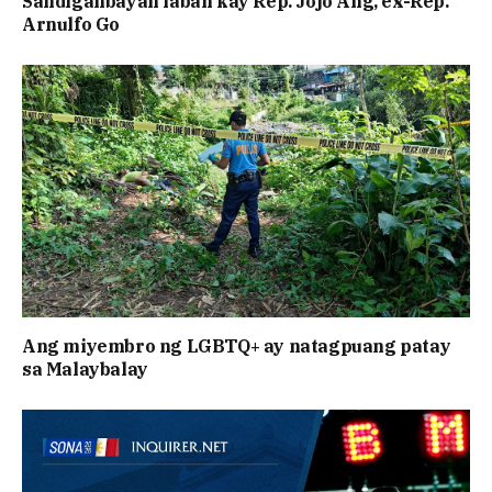
Sandiganbayan laban kay Rep. Jojo Ang, ex-Rep.
Arnulfo Go
Ang miyembro ng LGBTQ+ ay natagpuang patay
sa Malaybalay