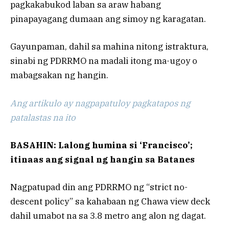
pagkakabukod laban sa araw habang
pinapayagang dumaan ang simoy ng karagatan.
Gayunpaman, dahil sa mahina nitong istraktura,
sinabi ng PDRRMO na madali itong ma-ugoy o
mabagsakan ng hangin.
Ang artikulo ay nagpapatuloy pagkatapos ng
patalastas na ito
BASAHIN: Lalong humina si ‘Francisco’;
itinaas ang signal ng hangin sa Batanes
Nagpatupad din ang PDRRMO ng “strict no-
descent policy” sa kahabaan ng Chawa view deck
dahil umabot na sa 3.8 metro ang alon ng dagat.