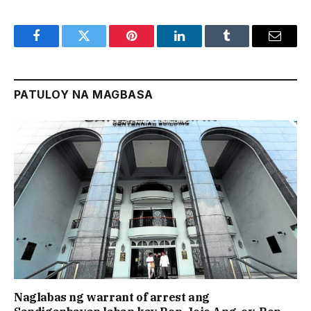
Facebook
Twitter
Pinterest
LinkedIn
Tumblr
Email
PATULOY NA MAGBASA
Naglabas ng warrant of arrest ang