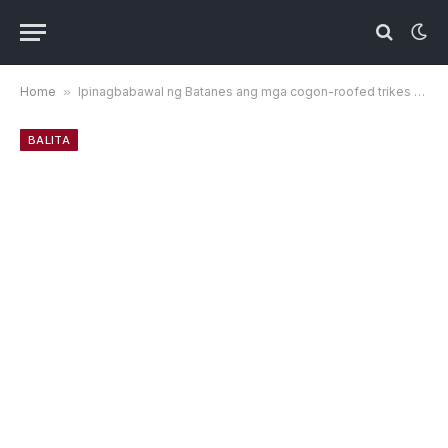
Home
»
Ipinagbabawal ng Batanes ang mga cogon-roofed trikes sa mga kalsada sa gitna ng pag-ulan ni ‘Francisco’
BALITA