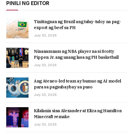
PINILI NG EDITOR
Tinitingnan ng Brazil ang tuluy-tuloy na pag-
export ng beef sa PH
July 30, 2026
Ninanamnam ng NBA player na si Scotty
Pippen Jr. ang unang lasa ng PH basketball
July 30, 2026
Ang Ateneo-led team ay bumuo ng AI model
para sa pagsubaybay sa puso
July 30, 2026
Kilalanin sina Alexander at Eliza ng Hamilton
Minecraft remake
July 30, 2026