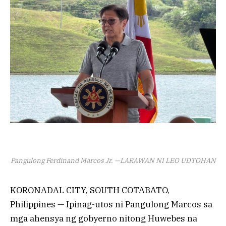
Pangulong Ferdinand Marcos Jr. —LARAWAN NI LEO UDTOHAN
KORONADAL CITY, SOUTH COTABATO,
Philippines — Ipinag-utos ni Pangulong Marcos sa
mga ahensya ng gobyerno nitong Huwebes na