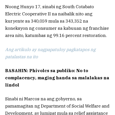
Noong Hunyo 17, sinabi ng South Cotabato
Electric Cooperative II na naibalik nito ang
kuryente sa 340,059 mula sa 343,352 na
koneksyon ng consumer sa kabuuan ng franchise
area nito, katumbas ng 99.16 percent restoration.
Ang artikulo ay nagpapatuloy pagkatapos ng
patalastas na ito
BASAHIN: Phivolcs sa publiko: No to
complacency, maging handa sa malalakas na
lindol
Sinabi ni Marcos na ang gobyerno, sa
pamamagitan ng Department of Social Welfare and
Development, ay lumipat mula sa relief assistance