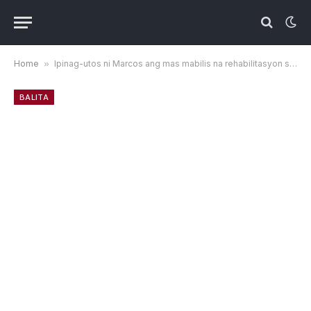
Home
»
Ipinag-utos ni Marcos ang mas mabilis na rehabilitasyon sa mga lugar na sinalanta ng lindol
BALITA