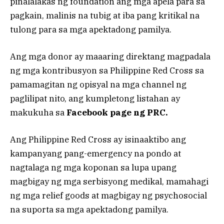
pinalalakas ng foundation ang mga apela para sa
pagkain, malinis na tubig at iba pang kritikal na
tulong para sa mga apektadong pamilya.
Ang mga donor ay maaaring direktang magpadala
ng mga kontribusyon sa Philippine Red Cross sa
pamamagitan ng opisyal na mga channel ng
paglilipat nito, ang kumpletong listahan ay
makukuha sa
Facebook page ng PRC.
Ang Philippine Red Cross ay isinaaktibo ang
kampanyang pang-emergency na pondo at
nagtalaga ng mga koponan sa lupa upang
magbigay ng mga serbisyong medikal, mamahagi
ng mga relief goods at magbigay ng psychosocial
na suporta sa mga apektadong pamilya.