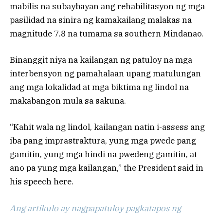
mabilis na subaybayan ang rehabilitasyon ng mga
pasilidad na sinira ng kamakailang malakas na
magnitude 7.8 na tumama sa southern Mindanao.
Binanggit niya na kailangan ng patuloy na mga
interbensyon ng pamahalaan upang matulungan
ang mga lokalidad at mga biktima ng lindol na
makabangon mula sa sakuna.
“Kahit wala ng lindol, kailangan natin i-assess ang
iba pang imprastraktura, yung mga pwede pang
gamitin, yung mga hindi na pwedeng gamitin, at
ano pa yung mga kailangan,” the President said in
his speech here.
Ang artikulo ay nagpapatuloy pagkatapos ng