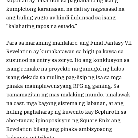
koponan ay nakatuon sa paghahatid ng isang
kumpletong karanasan, na dati ay nagsasaad na
ang huling yugto ay hindi ilulunsad sa isang
“kalahating tapos na estado.”
Para sa maraming manlalaro, ang Final Fantasy VII
Revelation ay kumakatawan sa higit pa kaysa sa
susunod na entry sa serye. Ito ang konklusyon sa
isang remake na proyekto na gumugol ng halos
isang dekada sa muling pag-iisip ng isa sa mga
pinaka-maimpluwensyang RPG ng gaming. Sa
pamamagitan ng mas malaking mundo, pinalawak
na cast, mga bagong sistema ng labanan, at ang
huling paghaharap ng kuwento kay Sephiroth sa
abot-tanaw, ipinoposisyon ng Square Enix ang
Revelation bilang ang pinaka-ambisyosong
kabanata ng trilogy.