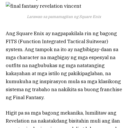
Larawan sa pamamagitan ng Square Enix
Ang Square Enix ay nagpapakilala rin ng bagong
FITS (Function Integrated Tactical Suitwear)
system. Ang tampok na ito ay nagbibigay-daan sa
mga character na magbigay ng mga espesyal na
outfits na nagbubukas ng mga natatanging
kakayahan at mga istilo ng pakikipaglaban, na
kumukuha ng inspirasyon mula sa mga klasikong
sistema ng trabaho na nakikita sa buong franchise
ng Final Fantasy.
Higit pa sa mga bagong mekanika, lumilitaw ang
Revelation na nakatakdang bisitahin muli ang ilan