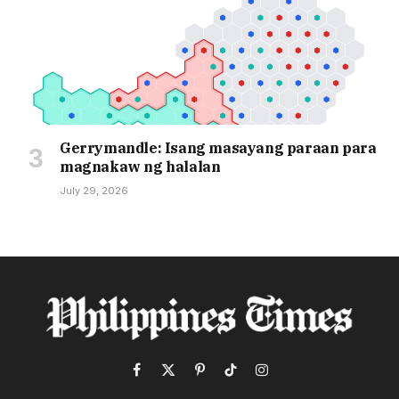
Gerrymandle: Isang masayang paraan para
magnakaw ng halalan
July 29, 2026
Facebook
X
Pinterest
TikTok
Instagram
(Twitter)