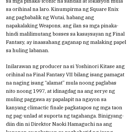
sa mga pinaka-iconic na sandali at lokasyon mula
sa orihinal na laro. Kinumpirma ng Square Enix
ang pagbabalik ng Wutai, habang ang
napakalaking Weapons, ang ilan sa mga pinaka-
hindi malilimutang bosses sa kasaysayan ng Final
Fantasy, ay inaasahang gaganap ng malaking papel
sa huling labanan.
Inilarawan ng producer na si Yoshinori Kitase ang
orihinal na Final Fantasy VII bilang isang pamagat
na naging isang “alamat” mula noong paglabas
nito noong 1997, at idinagdag na ang serye ng
muling paggawa ay papalapit na ngayon sa
kanyang climactic finale pagkatapos ng mga taon
ng pag-unlad at suporta ng tagahanga. Binigyang-
diin din ni Direktor Naoki Hamaguchi na ang