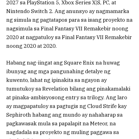
2027 sa PlayStation 5, Xbox Series X|S, PC, at
Nintendo Switch 2. Ang anunsyo ay nagmamarka
ng simula ng pagtatapos para sa isang proyekto na
nagsimula sa Final Fantasy VII Remakebir noong
2020 at nagpatuloy sa Final Fantasy VII Remakebir
noong 2020 at 2020.
Habang nag-iingat ang Square Enix na huwag
ibunyag ang mga pangunahing detalye ng
kuwento, lahat ng ipinakita sa ngayon ay
tumutukoy sa Revelation bilang ang pinakamalaki
at pinaka-ambisyosong entry sa trilogy. Ang laro
ay magpapatuloy sa pagtugis ng Cloud Strife kay
Sephiroth habang ang mundo ay nahaharap sa
pagkawasak mula sa papalapit na Meteor, na
nagdadala sa proyekto ng muling paggawa sa