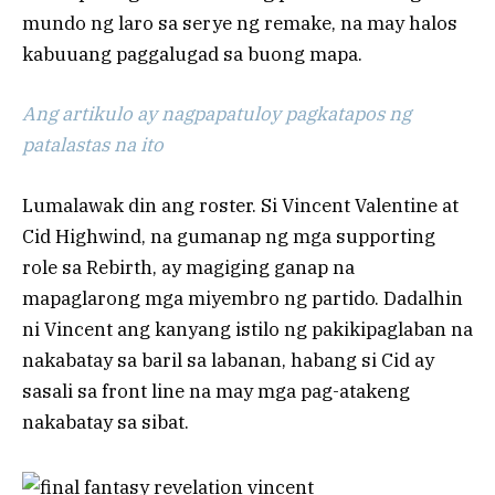
mundo ng laro sa serye ng remake, na may halos
kabuuang paggalugad sa buong mapa.
Ang artikulo ay nagpapatuloy pagkatapos ng
patalastas na ito
Lumalawak din ang roster. Si Vincent Valentine at
Cid Highwind, na gumanap ng mga supporting
role sa Rebirth, ay magiging ganap na
mapaglarong mga miyembro ng partido. Dadalhin
ni Vincent ang kanyang istilo ng pakikipaglaban na
nakabatay sa baril sa labanan, habang si Cid ay
sasali sa front line na may mga pag-atakeng
nakabatay sa sibat.