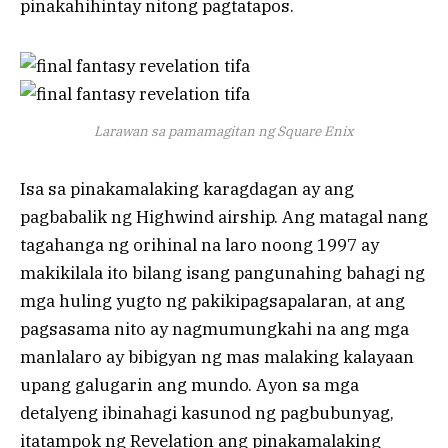
pinakahihintay nitong pagtatapos.
Larawan sa pamamagitan ng Square Enix
Isa sa pinakamalaking karagdagan ay ang
pagbabalik ng Highwind airship. Ang matagal nang
tagahanga ng orihinal na laro noong 1997 ay
makikilala ito bilang isang pangunahing bahagi ng
mga huling yugto ng pakikipagsapalaran, at ang
pagsasama nito ay nagmumungkahi na ang mga
manlalaro ay bibigyan ng mas malaking kalayaan
upang galugarin ang mundo. Ayon sa mga
detalyeng ibinahagi kasunod ng pagbubunyag,
itatampok ng Revelation ang pinakamalaking