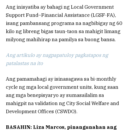
Ang inisyatiba ay bahagi ng Local Government
Support Fund–Financial Assistance (LGSF-FA),
isang pambansang programa na nagbibigay ng 60
kilo ng libreng bigas taun-taon sa mahigit limang
milyong mahihirap na pamilya sa buong bansa.
Ang artikulo ay nagpapatuloy pagkatapos ng
patalastas na ito
Ang pamamahagi ay isinasagawa sa bi-monthly
cycle ng mga local government units, kung saan
ang mga benepisyaryo ay sumasailalim sa
mahigpit na validation ng City Social Welfare and
Development Offices (CSWDO).
BASAHIN: Liza Marcos, pinangunahan ang