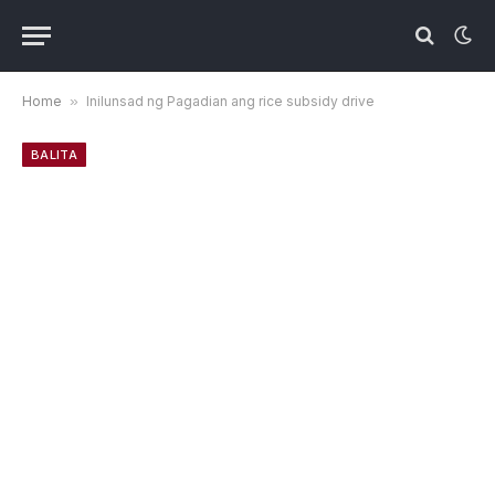
Home
»
Inilunsad ng Pagadian ang rice subsidy drive
BALITA