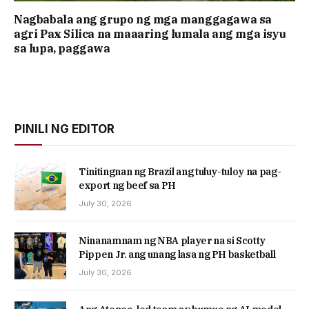
Nagbabala ang grupo ng mga manggagawa sa
agri Pax Silica na maaaring lumala ang mga isyu
sa lupa, paggawa
PINILI NG EDITOR
Tinitingnan ng Brazil ang tuluy-tuloy na pag-
export ng beef sa PH
July 30, 2026
Ninanamnam ng NBA player na si Scotty
Pippen Jr. ang unang lasa ng PH basketball
July 30, 2026