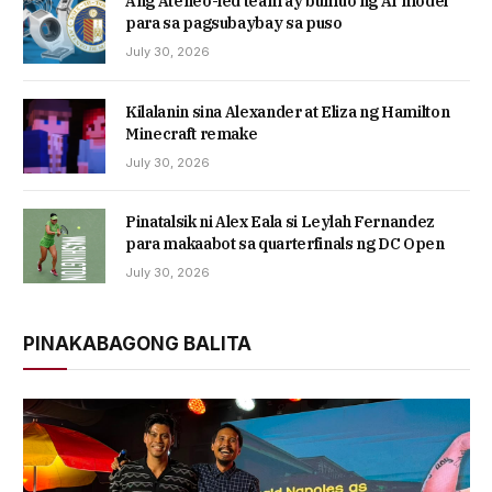
Ang Ateneo-led team ay bumuo ng AI model
para sa pagsubaybay sa puso
July 30, 2026
Kilalanin sina Alexander at Eliza ng Hamilton
Minecraft remake
July 30, 2026
Pinatalsik ni Alex Eala si Leylah Fernandez
para makaabot sa quarterfinals ng DC Open
July 30, 2026
PINAKABAGONG BALITA