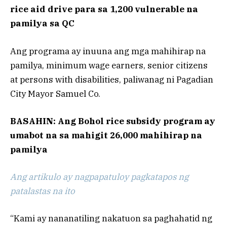
rice aid drive para sa 1,200 vulnerable na
pamilya sa QC
Ang programa ay inuuna ang mga mahihirap na
pamilya, minimum wage earners, senior citizens
at persons with disabilities, paliwanag ni Pagadian
City Mayor Samuel Co.
BASAHIN: Ang Bohol rice subsidy program ay
umabot na sa mahigit 26,000 mahihirap na
pamilya
Ang artikulo ay nagpapatuloy pagkatapos ng
patalastas na ito
“Kami ay nananatiling nakatuon sa paghahatid ng