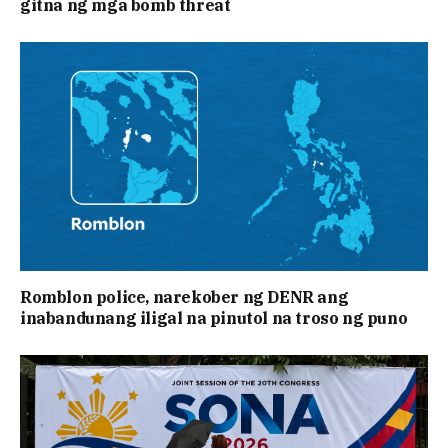
gitna ng mga bomb threat
Romblon police, narekober ng DENR ang
inabandunang iligal na pinutol na troso ng puno