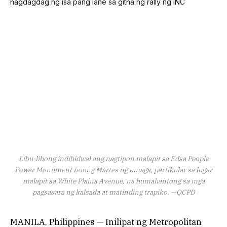
Libu-libong indibidwal ang nagtipon malapit sa Edsa People
Power Monument noong Martes ng umaga, partikular sa lugar
malapit sa White Plains Avenue, na humahantong sa mga
pagsasara ng kalsada at matinding trapiko. —QCPD
MANILA, Philippines — Inilipat ng Metropolitan