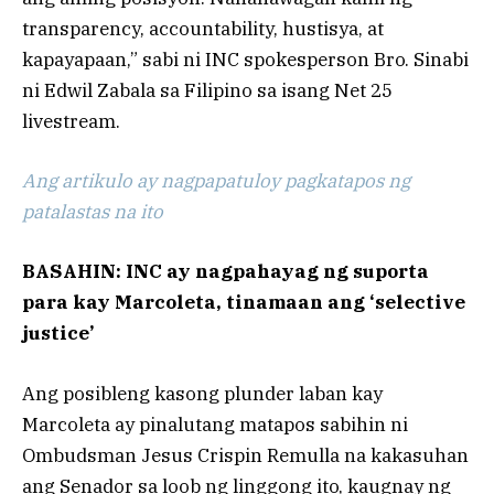
transparency, accountability, hustisya, at
kapayapaan,” sabi ni INC spokesperson Bro. Sinabi
ni Edwil Zabala sa Filipino sa isang Net 25
livestream.
Ang artikulo ay nagpapatuloy pagkatapos ng
patalastas na ito
BASAHIN: INC ay nagpahayag ng suporta
para kay Marcoleta, tinamaan ang ‘selective
justice’
Ang posibleng kasong plunder laban kay
Marcoleta ay pinalutang matapos sabihin ni
Ombudsman Jesus Crispin Remulla na kakasuhan
ang Senador sa loob ng linggong ito, kaugnay ng