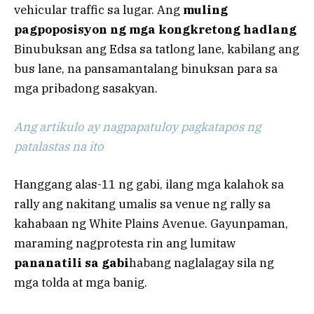
vehicular traffic sa lugar. Ang
muling
pagpoposisyon ng mga kongkretong hadlang
Binubuksan ang Edsa sa tatlong lane, kabilang ang
bus lane, na pansamantalang binuksan para sa
mga pribadong sasakyan.
Ang artikulo ay nagpapatuloy pagkatapos ng
patalastas na ito
Hanggang alas-11 ng gabi, ilang mga kalahok sa
rally ang nakitang umalis sa venue ng rally sa
kahabaan ng White Plains Avenue. Gayunpaman,
maraming nagprotesta rin ang lumitaw
pananatili sa gabi
habang naglalagay sila ng
mga tolda at mga banig.