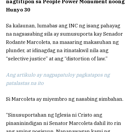
nagtitipon sa People Power Monument noong
Hunyo 30
Sa kalaunan, lumabas ang INC ng isang pahayag
na nagsasabing sila ay sumusuporta kay Senador
Rodante Marcoleta, na maaaring makasuhan ng
plunder, at idinagdag na itinatakwil nila ang
“selective justice” at ang “distortion of law.”
Ang artikulo ay nagpapatuloy pagkatapos ng
patalastas na ito
Si Marcoleta ay miyembro ng nasabing simbahan.
“Sinusuportahan ng Iglesia ni Cristo ang
pinaninindigan ni Senator Marcoleta dahil ito rin
ang aming posisyon. Nananawagan kami ng