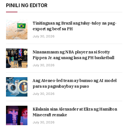
PINILI NG EDITOR
Tinitingnan ng Brazil ang tuluy-tuloy na pag-
export ng beef sa PH
July 30, 2026
Ninanamnam ng NBA player na si Scotty
Pippen Jr. ang unang lasa ng PH basketball
July 30, 2026
Ang Ateneo-led team ay bumuo ng AI model
para sa pagsubaybay sa puso
July 30, 2026
Kilalanin sina Alexander at Eliza ng Hamilton
Minecraft remake
July 30, 2026