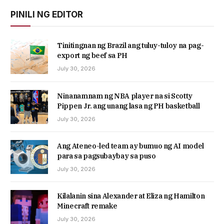
PINILI NG EDITOR
Tinitingnan ng Brazil ang tuluy-tuloy na pag-
export ng beef sa PH
July 30, 2026
Ninanamnam ng NBA player na si Scotty
Pippen Jr. ang unang lasa ng PH basketball
July 30, 2026
Ang Ateneo-led team ay bumuo ng AI model
para sa pagsubaybay sa puso
July 30, 2026
Kilalanin sina Alexander at Eliza ng Hamilton
Minecraft remake
July 30, 2026