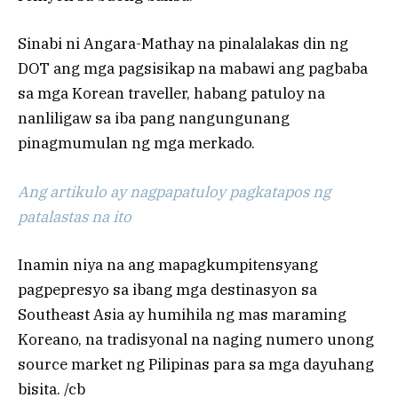
Sinabi ni Angara-Mathay na pinalalakas din ng
DOT ang mga pagsisikap na mabawi ang pagbaba
sa mga Korean traveller, habang patuloy na
nanliligaw sa iba pang nangungunang
pinagmumulan ng mga merkado.
Ang artikulo ay nagpapatuloy pagkatapos ng
patalastas na ito
Inamin niya na ang mapagkumpitensyang
pagpepresyo sa ibang mga destinasyon sa
Southeast Asia ay humihila ng mas maraming
Koreano, na tradisyonal na naging numero unong
source market ng Pilipinas para sa mga dayuhang
bisita. /cb