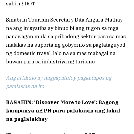
sabi ng DOT.
Sinabi ni Tourism Secretary Dita Angara-Mathay
na ang inisyatiba ay binuo bilang tugon sa mga
panawagan mula sa pribadong sektor para sa mas
malakas na suporta ng gobyerno sa pagtataguyod
ng domestic travel, lalo na sa mas mabagal na
buwan para sa industriya ng turismo.
Ang artikulo ay nagpapatuloy pagkatapos ng
patalastas na ito
BASAHIN: ‘Discover More to Love’: Bagong
kampanya ng PH para palakasin ang lokal
na paglalakbay