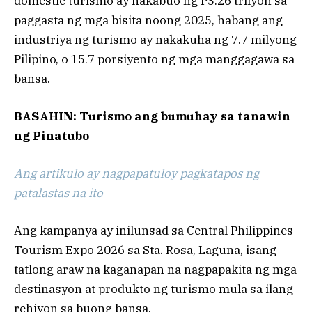
domestic turismo ay nakabuo ng P3.26 trilyon sa
paggasta ng mga bisita noong 2025, habang ang
industriya ng turismo ay nakakuha ng 7.7 milyong
Pilipino, o 15.7 porsiyento ng mga manggagawa sa
bansa.
BASAHIN: Turismo ang bumuhay sa tanawin
ng Pinatubo
Ang artikulo ay nagpapatuloy pagkatapos ng
patalastas na ito
Ang kampanya ay inilunsad sa Central Philippines
Tourism Expo 2026 sa Sta. Rosa, Laguna, isang
tatlong araw na kaganapan na nagpapakita ng mga
destinasyon at produkto ng turismo mula sa ilang
rehiyon sa buong bansa.