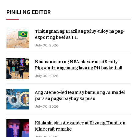
PINILI NG EDITOR
Tinitingnan ng Brazil ang tuluy-tuloy na pag-
export ng beef sa PH
July 30, 2026
Ninanamnam ng NBA player na si Scotty
Pippen Jr. ang unang lasa ng PH basketball
July 30, 2026
Ang Ateneo-led team ay bumuo ng AI model
para sa pagsubaybay sa puso
July 30, 2026
Kilalanin sina Alexander at Eliza ng Hamilton
Minecraft remake