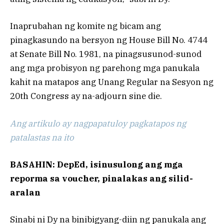
Inaprubahan ng komite ng bicam ang
pinagkasundo na bersyon ng House Bill No. 4744
at Senate Bill No. 1981, na pinagsusunod-sunod
ang mga probisyon ng parehong mga panukala
kahit na matapos ang Unang Regular na Sesyon ng
20th Congress ay na-adjourn sine die.
Ang artikulo ay nagpapatuloy pagkatapos ng
patalastas na ito
BASAHIN: DepEd, isinusulong ang mga
reporma sa voucher, pinalakas ang silid-
aralan
Sinabi ni Dy na binibigyang-diin ng panukala ang