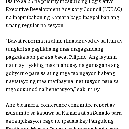
Isa ito sa 26 na priority measure ng Legislative-
Executive Development Advisory Council (LEDAC)
na inaprubahan ng Kamara bago ipagpaliban ang
unang regular na sesyon.
“Bawat reporma na ating itinataguyod ay sa huli ay
tungkol sa paglikha ng mas magagandang
pagkakataon para sa bawat Pilipino. Ang layunin
natin ay tiyaking mas mahusay na gumagana ang
gobyerno para sa ating mga tao ngayon habang
nagtatayo ng mas matibay na institusyon para sa
mga susunod na henerasyon,” sabi ni Dy.
Ang bicameral conference committee report ay
isusumite sa kapuwa sa Kamara at sa Senado para
sa ratipikasyon bago ito ipadala kay Pangulong