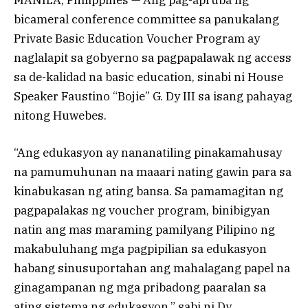
MANILA, Philippines — Ang pag-apruba ng
bicameral conference committee sa panukalang
Private Basic Education Voucher Program ay
naglalapit sa gobyerno sa pagpapalawak ng access
sa de-kalidad na basic education, sinabi ni House
Speaker Faustino “Bojie” G. Dy III sa isang pahayag
nitong Huwebes.
“Ang edukasyon ay nananatiling pinakamahusay
na pamumuhunan na maaari nating gawin para sa
kinabukasan ng ating bansa. Sa pamamagitan ng
pagpapalakas ng voucher program, binibigyan
natin ang mas maraming pamilyang Pilipino ng
makabuluhang mga pagpipilian sa edukasyon
habang sinusuportahan ang mahalagang papel na
ginagampanan ng mga pribadong paaralan sa
ating sistema ng edukasyon,” sabi ni Dy.