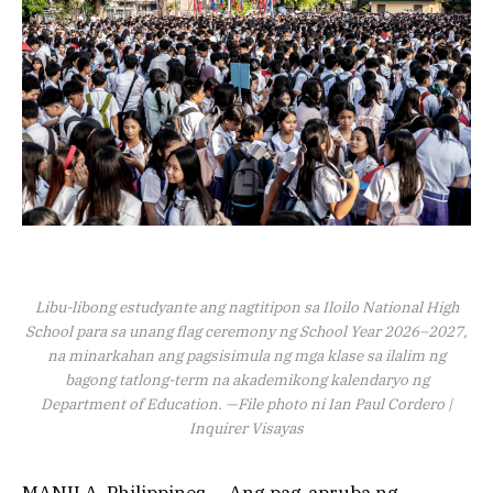
Libu-libong estudyante ang nagtitipon sa Iloilo National High
School para sa unang flag ceremony ng School Year 2026–2027,
na minarkahan ang pagsisimula ng mga klase sa ilalim ng
bagong tatlong-term na akademikong kalendaryo ng
Department of Education. —File photo ni Ian Paul Cordero |
Inquirer Visayas