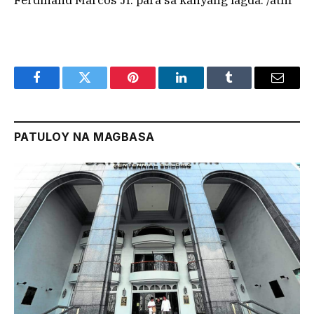
Ferdinand Marcos Jr. para sa kanyang lagda. /atm
Facebook
Twitter
Pinterest
LinkedIn
Tumblr
Email
PATULOY NA MAGBASA