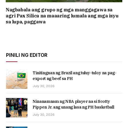
Nagbabala ang grupo ng mga manggagawa sa
agri Pax Silica na maaaring lumala ang mga isyu
sa lupa, paggawa
PINILI NG EDITOR
Tinitingnan ng Brazil ang tuluy-tuloy na pag-
export ng beef sa PH
July 30, 2026
Ninanamnam ng NBA player na si Scotty
Pippen Jr. ang unang lasa ng PH basketball
July 30, 2026