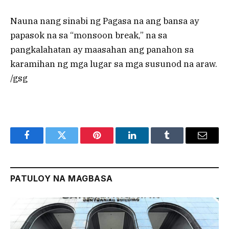
Nauna nang sinabi ng Pagasa na ang bansa ay
papasok na sa “monsoon break,” na sa
pangkalahatan ay maasahan ang panahon sa
karamihan ng mga lugar sa mga susunod na araw.
/gsg
Facebook
Twitter
Pinterest
LinkedIn
Tumblr
Email
PATULOY NA MAGBASA