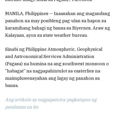
MANILA, Philippines — Inaasahan ang magandang
panahon na may posibleng pag-ulan sa hapon sa
karamihang bahagi ng bansa sa Biyernes, Araw ng
Kalayaan, ayon sa state weather bureau.
Sinabi ng Philippine Atmospheric, Geophysical
and Astronomical Services Administration
(Pagasa) na humina na ang southwest monsoon o
“habagat” na nagpapahintulot sa easterlies na
maimpluwensyahan ang lagay ng panahon sa
bansa.
Ang artikulo ay nagpapatuloy pagkatapos ng
patalastas na ito