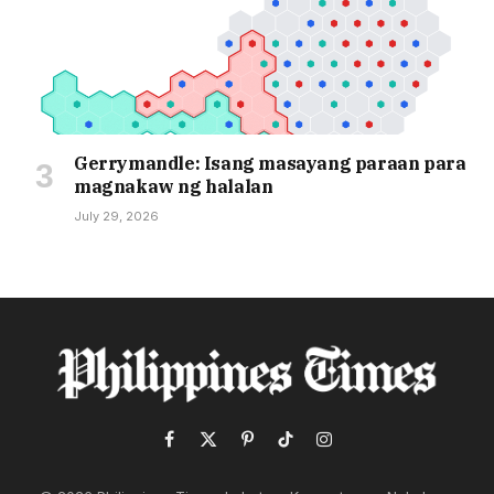
Gerrymandle: Isang masayang paraan para
magnakaw ng halalan
July 29, 2026
Facebook
X
Pinterest
TikTok
Instagram
(Twitter)