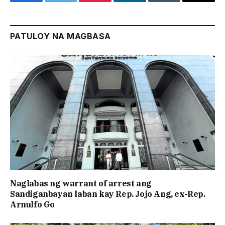
Facebook
Twitter
Pinterest
LinkedIn
Tumblr
Email
PATULOY NA MAGBASA
Naglabas ng warrant of arrest ang
Sandiganbayan laban kay Rep. Jojo Ang, ex-Rep.
Arnulfo Go