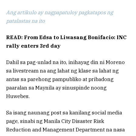
Ang artikulo ay nagpapatuloy pagkatapos ng
patalastas na ito
READ: From Edsa to Liwasang Bonifacio: INC
rally enters 3rd day
Dahil sa pag-unlad na ito, inihayag din ni Moreno
sa livestream na ang lahat ng klase sa lahat ng
antas sa parehong pampubliko at pribadong
paaralan sa Maynila ay sinuspinde noong
Huwebes.
Sa isang naunang post sa kanilang social media
page, sinabi ng Manila City Disaster Risk
Reduction and Management Department na nasa