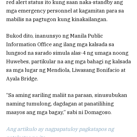
red alert status ito kung saan naka-standby ang
mga emergency personnel at kagamitan para sa
mabilis na pagtugon kung kinakailangan.
Bukod dito, inanunsyo ng Manila Public
Information Office ang ilang mga kalsada sa
lungsod na sarado simula alas-4 ng umaga noong
Huwebes, partikular na ang mga bahagi ng kalsada
sa mga lugar ng Mendiola, Liwasang Bonifacio at
Ayala Bridge.
“Sa aming sariling maliit na paraan, sinusubukan
naming tumulong, dagdagan at panatilihing
maayos ang mga bagay,” sabi ni Domagoso.
Ang artikulo ay nagpapatuloy pagkatapos ng