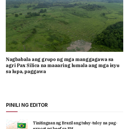
Nagbabala ang grupo ng mga manggagawa sa
agri Pax Silica na maaaring lumala ang mga isyu
sa lupa, paggawa
PINILI NG EDITOR
Tinitingnan ng Brazil ang tuluy-tuloy na pag-
export ng beef sa PH