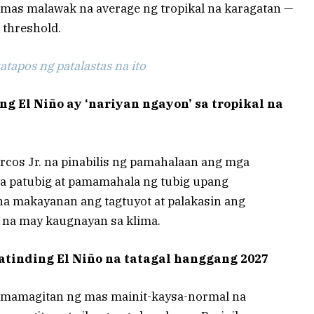
mas malawak na average ng tropikal na karagatan —
 threshold.
tapos ng patalastas na ito
 El Niño ay ‘nariyan ngayon’ sa tropikal na
rcos Jr. na pinabilis ng pamahalaan ang mga
 patubig at pamamahala ng tubig upang
 makayanan ang tagtuyot at palakasin ang
 na may kaugnayan sa klima.
atinding El Niño na tatagal hanggang 2027
pamamagitan ng mas mainit-kaysa-normal na