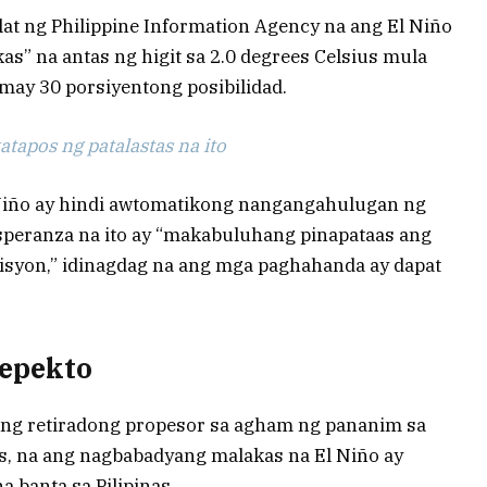
lat ng Philippine Information Agency na ang El Niño
s” na antas ng higit sa 2.0 degrees Celsius mula
ay 30 porsiyentong posibilidad.
tapos ng patalastas na ito
Niño ay hindi awtomatikong nangangahulugan ng
Esperanza na ito ay “makabuluhang pinapataas ang
isyon,” idinagdag na ang mga paghahanda ay dapat
 epekto
sang retiradong propesor sa agham ng pananim sa
os, na ang nagbabadyang malakas na El Niño ay
 banta sa Pilipinas.