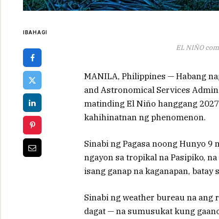
IBAHAGI
EL NIÑO comp
MANILA, Philippines — Habang nag
and Astronomical Services Admini
matinding El Niño hanggang 2027,
kahihinatnan ng phenomenon.
Sinabi ng Pagasa noong Hunyo 9 
ngayon sa tropikal na Pasipiko, na
isang ganap na kaganapan, batay 
Sinabi ng weather bureau na ang 
dagat — na sumusukat kung gaano 