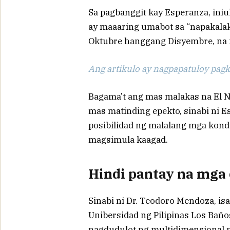
Sa pagbanggit kay Esperanza, iniu
ay maaaring umabot sa “napakalaka
Oktubre hanggang Disyembre, na m
Ang artikulo ay nagpapatuloy pagka
Bagama’t ang mas malakas na El 
mas matinding epekto, sinabi ni 
posibilidad ng malalang mga kond
magsimula kaagad.
Hindi pantay na mga
Sinabi ni Dr. Teodoro Mendoza, i
Unibersidad ng Pilipinas Los Bañ
nagdudulot ng multidimensional na