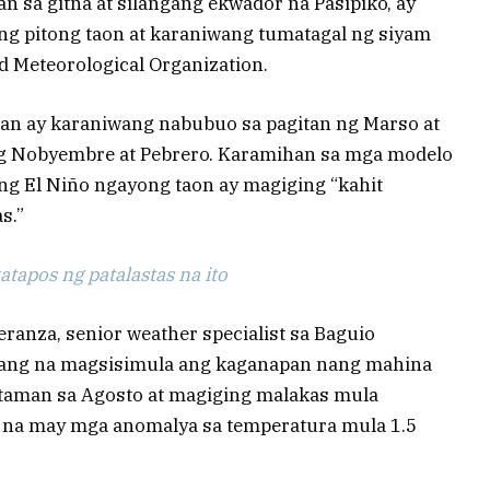
n sa gitna at silangang ekwador na Pasipiko, ay
g pitong taon at karaniwang tumatagal ng siyam
 Meteorological Organization.
an ay karaniwang nabubuo sa pagitan ng Marso at
g Nobyembre at Pebrero. Karamihan sa mga modelo
g El Niño ngayong taon ay magiging “kahit
s.”
tapos ng patalastas na ito
peranza, senior weather specialist sa Baguio
mang na magsisimula ang kaganapan nang mahina
aman sa Agosto at magiging malakas mula
na may mga anomalya sa temperatura mula 1.5