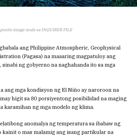
osite image mula sa INQUIRER FILE
babala ang Philippine Atmospheric, Geophysical
stration (Pagasa) na maaaring magpatuloy ang
 sinabi ng gobyerno na naghahanda ito sa mga
na ang mga kondisyon ng El Niño ay naroroon na
 may higit sa 80 porsiyentong posibilidad na maging
sa karamihan ng mga modelo ng klima.
relatibong anomalya ng temperatura sa ibabaw ng
kainit o mas malamig ang isang partikular na