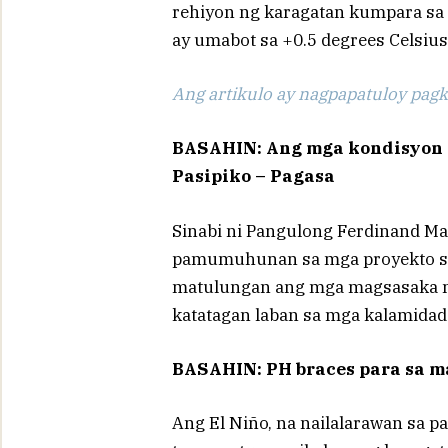
rehiyon ng karagatan kumpara sa 
ay umabot sa +0.5 degrees Celsius
Ang artikulo ay nagpapatuloy pagka
BASAHIN: Ang mga kondisyon ng
Pasipiko – Pagasa
Sinabi ni Pangulong Ferdinand Ma
pamumuhunan sa mga proyekto sa
matulungan ang mga magsasaka na
katatagan laban sa mga kalamidad
BASAHIN: PH braces para sa m
Ang El Niño, na nailalarawan sa 