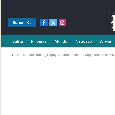
Sumali Ka
Facebook
X
Instagram
(Twitter)
Balita
Pilipinas
Mundo
Negosyo
Aliwan
Home
»
Hindi lamang tagtuyot kundi baha: Ano ang aasahan sa mat