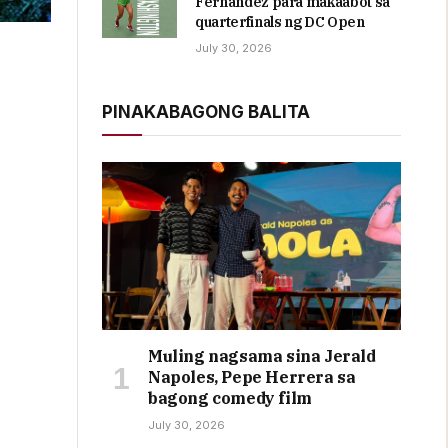
Fernandez para makaabot sa
quarterfinals ng DC Open
July 30, 2026
PINAKABAGONG BALITA
Muling nagsama sina Jerald
Napoles, Pepe Herrera sa
bagong comedy film
July 30, 2026