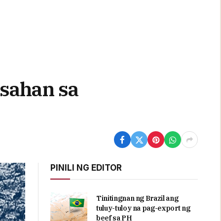
asahan sa
PINILI NG EDITOR
Tinitingnan ng Brazil ang
tuluy-tuloy na pag-export ng
beef sa PH