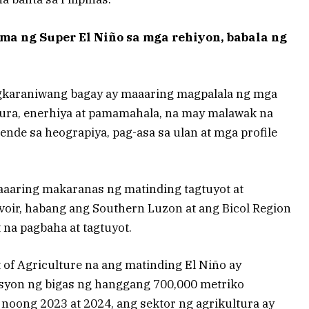
a ng Super El Niño sa mga rehiyon, babala ng
gkaraniwang bagay ay maaaring magpalala ng mga
ltura, enerhiya at pamamahala, na may malawak na
nde sa heograpiya, pag-asa sa ulan at mga profile
aaaring makaranas ng matinding tagtuyot at
oir, habang ang Southern Luzon at ang Bicol Region
 na pagbaha at tagtuyot.
of Agriculture na ang matinding El Niño ay
yon ng bigas ng hanggang 700,000 metriko
 noong 2023 at 2024, ang sektor ng agrikultura ay