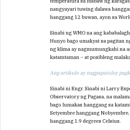
temperatura sa ibabaw ng karagata
nangyayari tuwing dalawa hanggan
hanggang 12 buwan, ayon sa World
Sinabi ng WMO na ang kababalagh
Hunyo bago umakyat sa pagitan n
ng klima ay nagmumungkahi na an
katamtaman – at posibleng malaka
Ang artikulo ay nagpapatuloy pagka
Sinabi ni Engr. Sinabi ni Larry Es
Observatory ng Pagasa, na mala
bago lumakas hanggang sa katamt
Setyembre hanggang Nobyembre, 
hanggang 1.9 degrees Celsius.