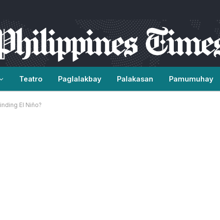
Teatro
Paglalakbay
Palakasan
Pamumuhay
inding El Niño?