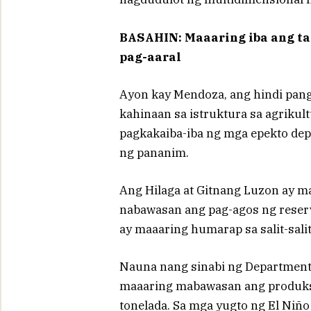
BASAHIN: Maaaring iba ang tam
pag-aaral
Ayon kay Mendoza, ang hindi pan
kahinaan sa istruktura sa agriku
pagkakaiba-iba ng mga epekto depe
ng pananim.
Ang Hilaga at Gitnang Luzon ay m
nabawasan ang pag-agos ng reserv
ay maaaring humarap sa salit-salit
Nauna nang sinabi ng Department 
maaaring mabawasan ang produks
tonelada. Sa mga yugto ng El Niño