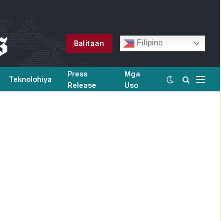
Filipino
Balitaan
Press
Mga
Teknolohiya
Release
Uso