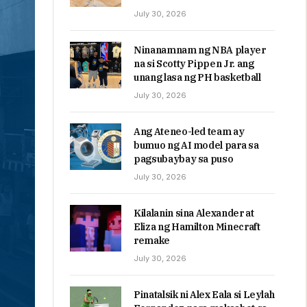
July 30, 2026
Ninanamnam ng NBA player
na si Scotty Pippen Jr. ang
unang lasa ng PH basketball
July 30, 2026
Ang Ateneo-led team ay
bumuo ng AI model para sa
pagsubaybay sa puso
July 30, 2026
Kilalanin sina Alexander at
Eliza ng Hamilton Minecraft
remake
July 30, 2026
Pinatalsik ni Alex Eala si Leylah