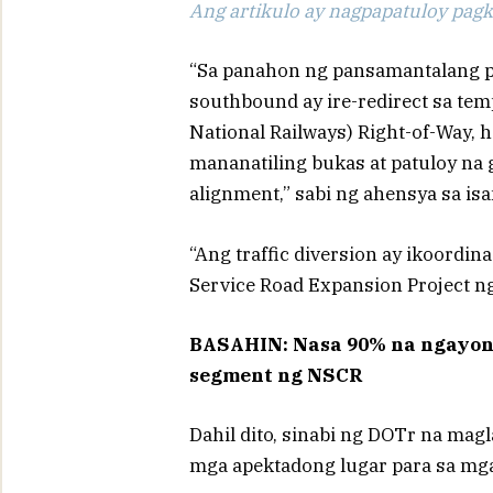
Ang artikulo ay nagpapatuloy pagka
“Sa panahon ng pansamantalang p
southbound ay ire-redirect sa tem
National Railways) Right-of-Way, 
mananatiling bukas at patuloy na 
alignment,” sabi ng ahensya sa isa
“Ang traffic diversion ay ikoordin
Service Road Expansion Project ng 
BASAHIN: Nasa 90% na ngayon 
segment ng NSCR
Dahil dito, sinabi ng DOTr na magla
mga apektadong lugar para sa mga