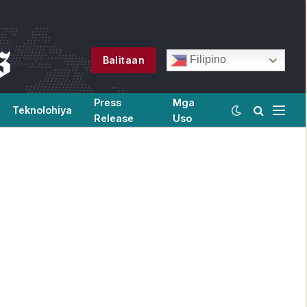
Filipino
Balitaan
Press
Mga
Teknolohiya
Release
Uso