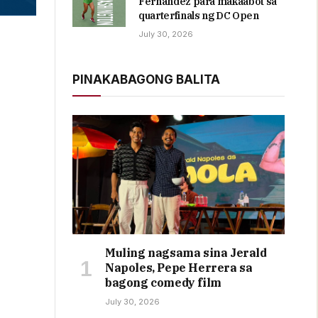
Fernandez para makaabot sa
quarterfinals ng DC Open
July 30, 2026
PINAKABAGONG BALITA
Muling nagsama sina Jerald
Napoles, Pepe Herrera sa
bagong comedy film
July 30, 2026