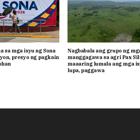
 sa mga isyu ng Sona
Nagbabala ang grupo ng mg
yon, presyo ng pagkain
manggagawa sa agri Pax Sil
ohan
maaaring lumala ang mga is
lupa, paggawa