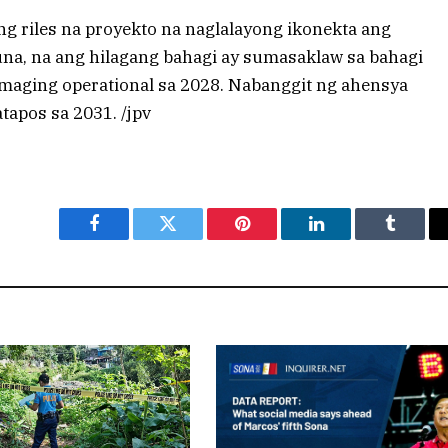
g riles na proyekto na naglalayong ikonekta ang
na, na ang hilagang bahagi ay sumasaklaw sa bahagi
maging operational sa 2028. Nabanggit ng ahensya
tapos sa 2031. /jpv
Facebook
Twitter
Pinterest
LinkedIn
Tumblr