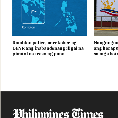
Romblon police, narekober ng
Nangunguna
DENR ang inabandunang iligal na
ang koraps
pinutol na troso ng puno
sa mga bot