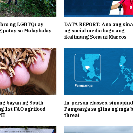
bro ng LGBTQ+ ay
DATA REPORT: Ano ang sina
 patay sa Malaybalay
ng social media bago ang
ikalimang Sona ni Marcos
 ng bayan ng South
In-person classes, sinuspind
ng 1st FAO agrifood
Pampanga sa gitna ng mga 
PH
threat