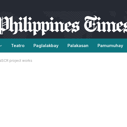
Teatro
Paglalakbay
Palakasan
Pamumuhay
 NSCR project works