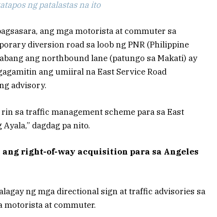
tapos ng patalastas na ito
agsasara, ang mga motorista at commuter sa
porary diversion road sa loob ng PNR (Philippine
habang ang northbound lane (patungo sa Makati) ay
gagamitin ang umiiral na East Service Road
ng advisory.
a rin sa traffic management scheme para sa East
Ayala,” dagdag pa nito.
ang right-of-way acquisition para sa Angeles
lagay ng mga directional sign at traffic advisories sa
 motorista at commuter.