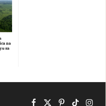
a
ica na
yu sa
Facebook
X
Pinterest
TikTok
Instagram