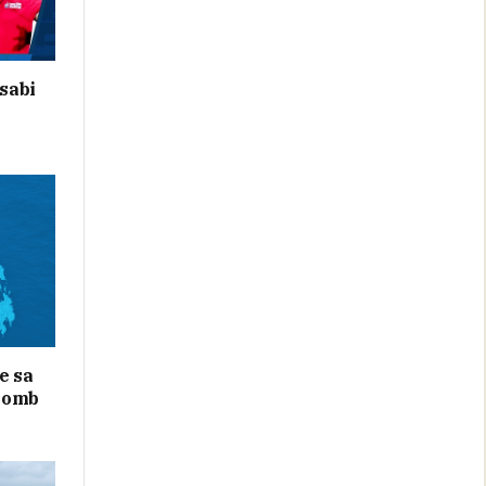
sabi
e sa
bomb