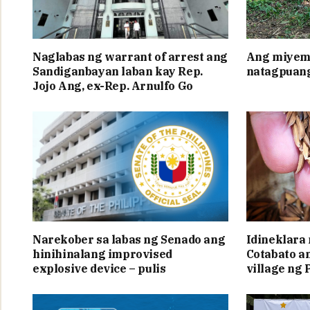
Naglabas ng warrant of arrest ang
Ang miyem
Sandiganbayan laban kay Rep.
natagpuang
Jojo Ang, ex-Rep. Arnulfo Go
Narekober sa labas ng Senado ang
Idineklara
hinihinalang improvised
Cotabato a
explosive device – pulis
village ng 