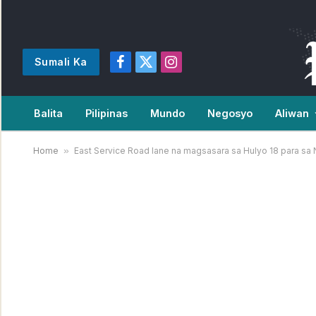
Sumali Ka
Facebook
X
Instagram
(Twitter)
Balita
Pilipinas
Mundo
Negosyo
Aliwan
Home
»
East Service Road lane na magsasara sa Hulyo 18 para sa