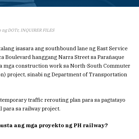
o ng DOTr, INQUIRER FILES
lang isasara ang southbound lane ng East Service
ca Boulevard hanggang Narra Street sa Parañaque
a sa mga construction work sa North-South Commuter
) project, sinabi ng Department of Transportation
temporary traffic rerouting plan para sa pagtatayo
 para sa railway project.
usta ang mga proyekto ng PH railway?