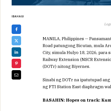
IBAHAGI
Log
MANILA, Philippines — Pansamanta
Road patungong Bicutan, mula Ar
City, simula Hulyo 18, 2026, par
Railway Extension (NSCR Extension
(DOTr) nitong Biyernes.
Sinabi ng DOTr na ipatutupad ang 
ng FTI Station East diaphragm wall
BASAHIN: Hopes on track: Kum