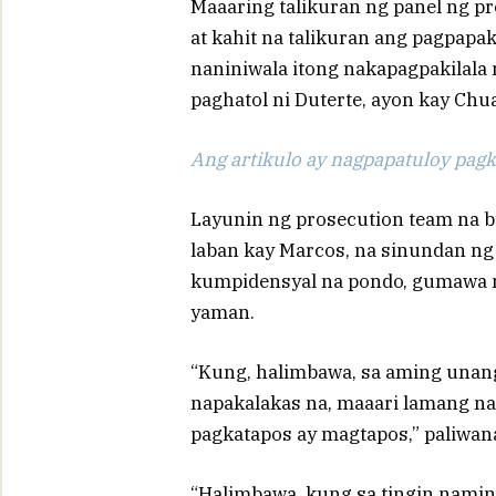
Maaaring talikuran ng panel ng p
at kahit na talikuran ang pagpapa
naniniwala itong nakapagpakilala 
paghatol ni Duterte, ayon kay Chua
Ang artikulo ay nagpapatuloy pagka
Layunin ng prosecution team na b
laban kay Marcos, na sinundan ng
kumpidensyal na pondo, gumawa n
yaman.
“Kung, halimbawa, sa aming unang
napakalakas na, maaari lamang na
pagkatapos ay magtapos,” paliwana
“Halimbawa, kung sa tingin namin 