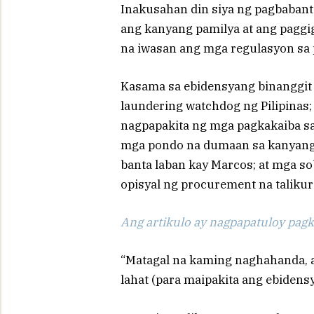
Inakusahan din siya ng pagbabanta
ang kanyang pamilya at ang paggi
na iwasan ang mga regulasyon sa p
Kasama sa ebidensyang binanggit 
laundering watchdog ng Pilipinas;
nagpapakita ng mga pagkakaiba sa
mga pondo na dumaan sa kanyang 
banta laban kay Marcos; at mga 
opisyal ng procurement na talikur
Ang artikulo ay nagpapatuloy pagka
“Matagal na kaming naghahanda, 
lahat (para maipakita ang ebidensy