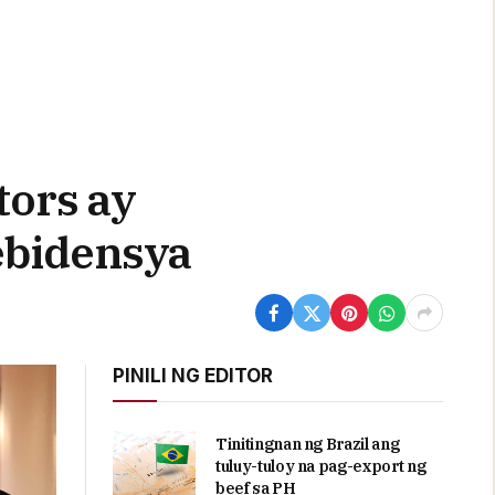
tors ay
ebidensya
PINILI NG EDITOR
Tinitingnan ng Brazil ang
tuluy-tuloy na pag-export ng
beef sa PH