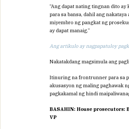
“Ang dapat nating tingnan dito ay
para sa bansa, dahil ang nakataya
miyembro ng pangkat ng prosekus
ay dapat manaig.”
Ang artikulo ay nagpapatuloy pagka
Nakatakdang magsimula ang paglili
Itinuring na frontrunner para sa 
akusasyon ng maling paghawak ng
pagkakamal ng hindi maipaliwana
BASAHIN: House prosecutors: 
VP