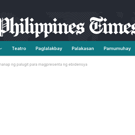
Teatro
Paglalakbay
Palakasan
Pamumuhay
ahanap ng palugit para magpresenta ng ebidensya