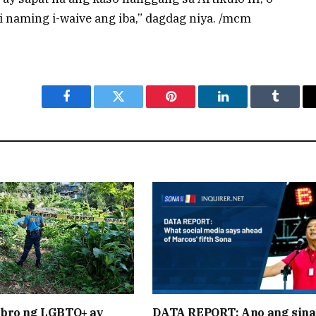
i naming i-waive ang iba,” dagdag niya. /mcm
Facebook
Twitter
Pinterest
LinkedIn
Tumblr
bro ng LGBTQ+ ay
DATA REPORT: Ano ang sina