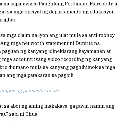
 na papatayin si Pangulong Ferdinand Marcos Jr. at
giit sa mga opisyal ng departamento ng edukasyon
agbili.
sa mga claim na iyon ang ulat mula sa anti-money
 Ang mga net worth statement ni Duterte na
 pagitan ng kanyang idineklarang kayamanan at
mga account; isang video recording ng kanyang
sobre diumano mula sa kanyang paghihimok sa mga
an ang mga patakaran sa pagbili.
tapos ng patalastas na ito
at sa abot ng aming makakaya, gagawin namin ang
a),” sabi ni Chua.