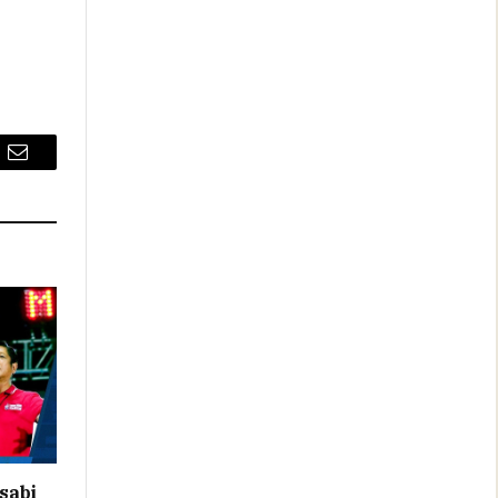
Email
sabi