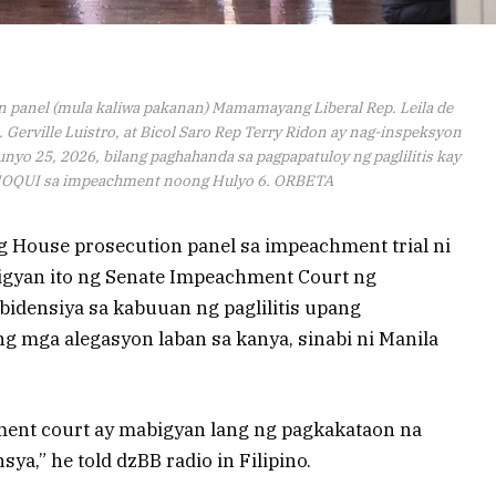
panel (mula kaliwa pakanan) Mamamayang Liberal Rep. Leila de
 Gerville Luistro, at Bicol Saro Rep Terry Ridon ay nag-inspeksyon
yo 25, 2026, bilang paghahanda sa pagpapatuloy ng paglilitis kay
ÑÑOQUI sa impeachment noong Hulyo 6. ORBETA
 House prosecution panel sa impeachment trial ni
bigyan ito ng Senate Impeachment Court ng
idensiya sa kabuuan ng paglilitis upang
g mga alegasyon laban sa kanya, sinabi ni Manila
ment court ay mabigyan lang ng pagkakataon na
ya,” he told dzBB radio in Filipino.