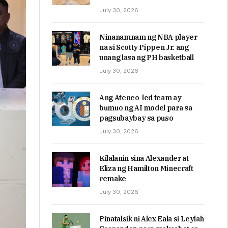
July 30, 2026
Ninanamnam ng NBA player
na si Scotty Pippen Jr. ang
unang lasa ng PH basketball
July 30, 2026
Ang Ateneo-led team ay
bumuo ng AI model para sa
pagsubaybay sa puso
July 30, 2026
Kilalanin sina Alexander at
Eliza ng Hamilton Minecraft
remake
July 30, 2026
Pinatalsik ni Alex Eala si Leylah