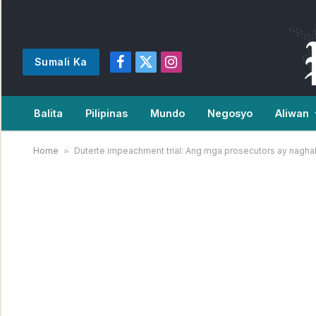
Sumali Ka
Facebook
X
Instagram
(Twitter)
Balita
Pilipinas
Mundo
Negosyo
Aliwan
Home
»
Duterte impeachment trial: Ang mga prosecutors ay nagh