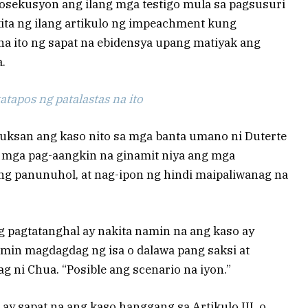
rosekusyon ang ilang mga testigo mula sa pagsusuri
kita ng ilang artikulo ng impeachment kung
na ito ng sapat na ebidensya upang matiyak ang
.
tapos ng patalastas na ito
uksan ang kaso nito sa mga banta umano ni Duterte
 mga pag-aangkin na ginamit niya ang mga
g panunuhol, at nag-ipon ng hindi maipaliwanag na
 pagtatanghal ay nakita namin na ang kaso ay
min magdagdag ng isa o dalawa pang saksi at
g ni Chua. “Posible ang scenario na iyon.”
ay sapat na ang kaso hanggang sa Artikulo III, o