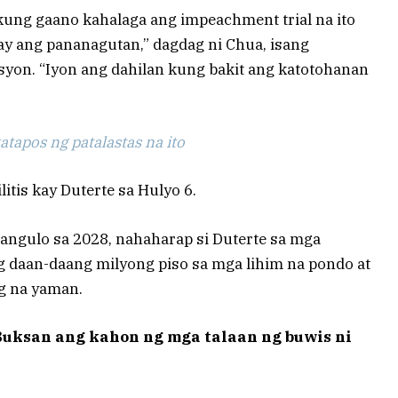
 kung gaano kahalaga ang impeachment trial na ito
 ay ang pananagutan,” dagdag ni Chua, isang
yon. “Iyon ang dahilan kung bakit ang katotohanan
tapos ng patalastas na ito
tis kay Duterte sa Hulyo 6.
pangulo sa 2028, nahaharap si Duterte sa mga
 daan-daang milyong piso sa mga lihim na pondo at
g na yaman.
Buksan ang kahon ng mga talaan ng buwis ni