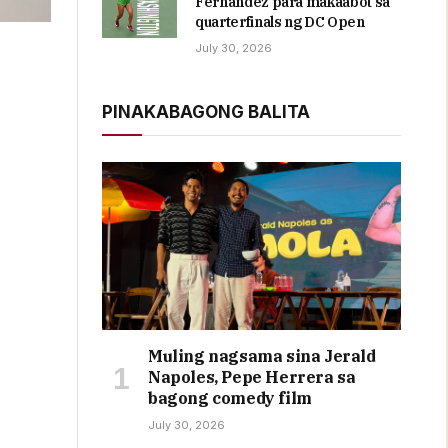
Fernandez para makaabot sa
quarterfinals ng DC Open
July 30, 2026
PINAKABAGONG BALITA
Muling nagsama sina Jerald
Napoles, Pepe Herrera sa
bagong comedy film
July 30, 2026