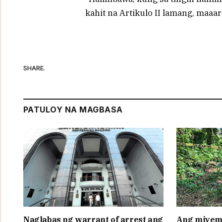
kahit na Artikulo II lamang, maaar
SHARE.
PATULOY NA MAGBASA
Naglabas ng warrant of arrest ang
Ang miyem