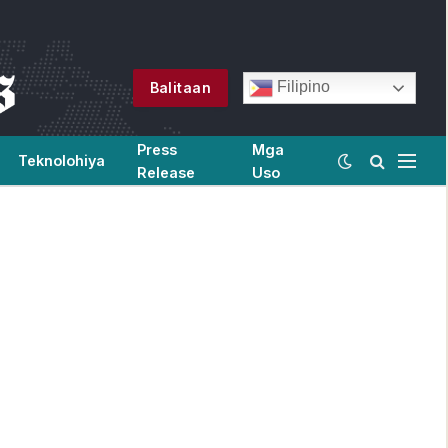
Filipino
Balitaan
Press
Mga
Teknolohiya
Release
Uso