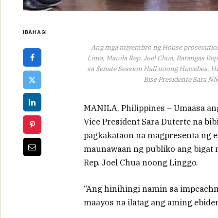
IBAHAGI
Ang mga miyembro ng House prosecution 
Lima, Manila Rep. Joel Chua, Batangas Rep.
sa Senate Session Hall noong Huwebes, Hun
Bise Presidente Sara 
MANILA, Philippines – Umaasa ang
Vice President Sara Duterte na bi
pagkakataon na magpresenta ng eb
maunawaan ng publiko ang bigat n
Rep. Joel Chua noong Linggo.
“Ang hinihingi namin sa impeach
maayos na ilatag ang aming ebidens