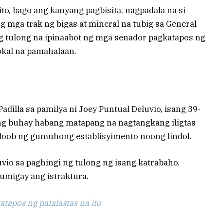
o, bago ang kanyang pagbisita, nagpadala na si
 ng mga trak ng bigas at mineral na tubig sa General
ng tulong na ipinaabot ng mga senador pagkatapos ng
lokal na pamahalaan.
Padilla sa pamilya ni Joey Puntual Deluvio, isang 39-
ng buhay habang matapang na nagtangkang iligtas
 loob ng gumuhong establisyimento noong lindol.
vio sa paghingi ng tulong ng isang katrabaho.
umigay ang istraktura.
tapos ng patalastas na ito