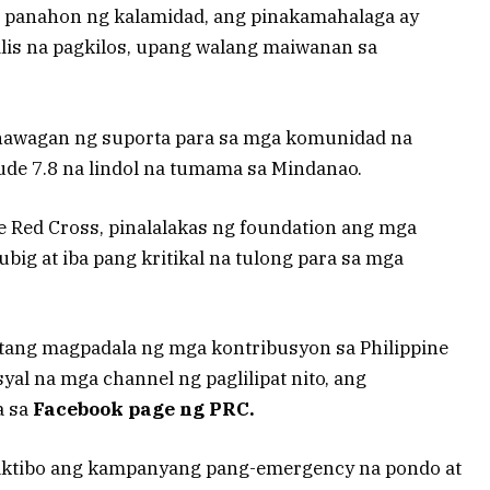
a panahon ng kalamidad, ang pinakamahalaga ay
ilis na pagkilos, upang walang maiwanan sa
nawagan ng suporta para sa mga komunidad na
de 7.8 na lindol na tumama sa Mindanao.
e Red Cross, pinalalakas ng foundation ang mga
ubig at iba pang kritikal na tulong para sa mga
tang magpadala ng mga kontribusyon sa Philippine
al na mga channel ng paglilipat nito, ang
a sa
Facebook page ng PRC.
aaktibo ang kampanyang pang-emergency na pondo at