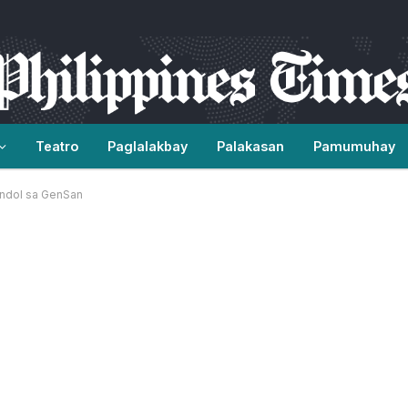
Teatro
Paglalakbay
Palakasan
Pamumuhay
lindol sa GenSan