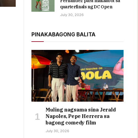
Fernandez para makaabot sa
quarterfinals ng DC Open
July 30, 2026
PINAKABAGONG BALITA
Muling nagsama sina Jerald
Napoles, Pepe Herrera sa
bagong comedy film
July 30, 2026