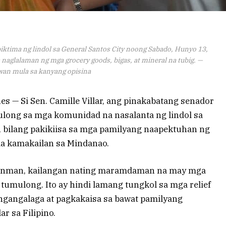
 biktima ng lindol sa General Santos City noong Sabado, Hunyo 13,
a naglalaman ng mga grocery goods, bigas, at mineral na tubig. —
wan mula sa kanyang opisina
 — Si Sen. Camille Villar, ang pinakabatang senador
tulong sa mga komunidad na nasalanta ng lindol sa
, bilang pakikiisa sa mga pamilyang naapektuhan ng
a kamakailan sa Mindanao.
ilanman, kailangan nating maramdaman na may mga
umulong. Ito ay hindi lamang tungkol sa mga relief
angangalaga at pagkakaisa sa bawat pamilyang
ar sa Filipino.