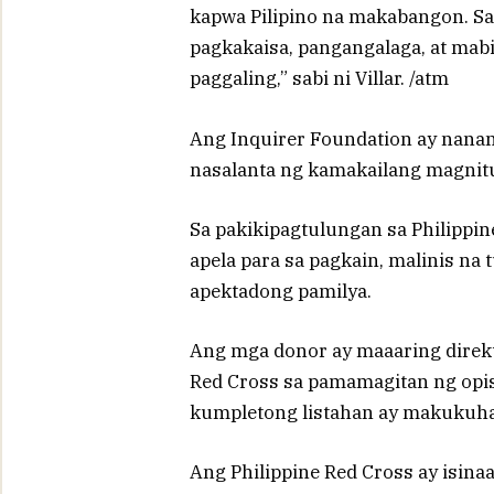
kapwa Pilipino na makabangon. S
pagkakaisa, pangangalaga, at mab
paggaling,” sabi ni Villar. /atm
Ang Inquirer Foundation ay nana
nasalanta ng kamakailang magnitu
Sa pakikipagtulungan sa Philippin
apela para sa pagkain, malinis na t
apektadong pamilya.
Ang mga donor ay maaaring direk
Red Cross sa pamamagitan ng opisy
kumpletong listahan ay makukuh
Ang Philippine Red Cross ay isin