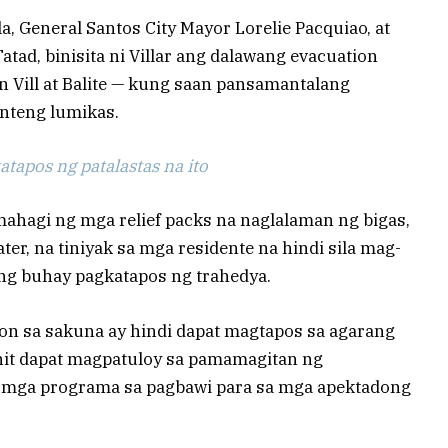
, General Santos City Mayor Lorelie Pacquiao, at
ad, binisita ni Villar ang dalawang evacuation
 Vill at Balite — kung saan pansamantalang
nteng lumikas.
tapos ng patalastas na ito
ahagi ng mga relief packs na naglalaman ng bigas,
ter, na tiniyak sa mga residente na hindi sila mag-
ang buhay pagkatapos ng trahedya.
gon sa sakuna ay hindi dapat magtapos sa agarang
nit dapat magpatuloy sa pamamagitan ng
g mga programa sa pagbawi para sa mga apektadong