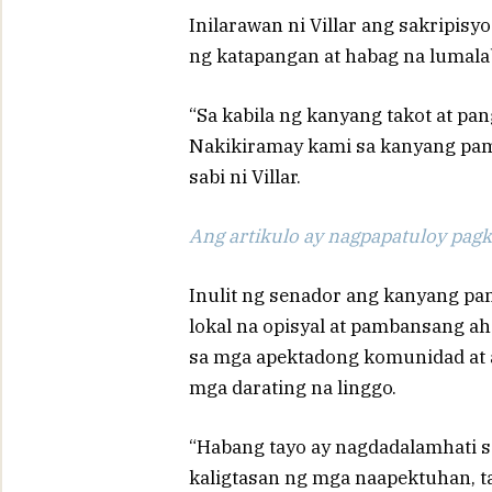
Inilarawan ni Villar ang sakripisy
ng katapangan at habag na lumalab
“Sa kabila ng kanyang takot at pang
Nakikiramay kami sa kanyang pami
sabi ni Villar.
Ang artikulo ay nagpapatuloy pagka
Inulit ng senador ang kanyang pa
lokal na opisyal at pambansang a
sa mga apektadong komunidad at 
mga darating na linggo.
“Habang tayo ay nagdadalamhati s
kaligtasan ng mga naapektuhan, ta