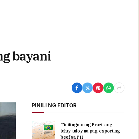
ang bayani
PINILI NG EDITOR
Tinitingnan ng Brazil ang
tuluy-tuloy na pag-export ng
beef sa PH