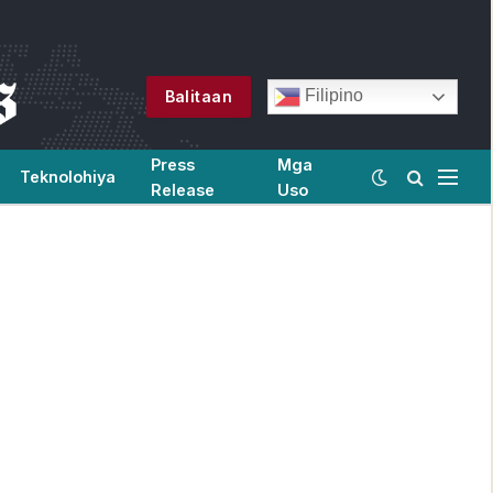
Filipino
Balitaan
Press
Mga
Teknolohiya
Release
Uso