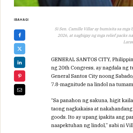
IBAHAGI
Si Sen. Camille Villar ay bumisita sa mga
2026, at nagbigay ng mga relief packs n
Lara
GENERAL SANTOS CITY, Philippines
ng 20th Congress, ay nagdala ng 
General Santos City noong Sabado
7.8-magnitude na lindol na tumam
“Sa panahon ng sakuna, higit ka
taong nagkakaisa at nakahandang t
goods. Ito ay upang ipakita ang p
naapektuhan ng lindol,” sabi ni Vill