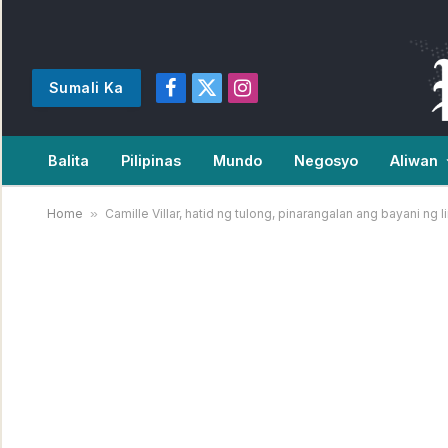
Sumali Ka
Facebook
X
Instagram
(Twitter)
Balita
Pilipinas
Mundo
Negosyo
Aliwan
Home
»
Camille Villar, hatid ng tulong, pinarangalan ang bayani ng 