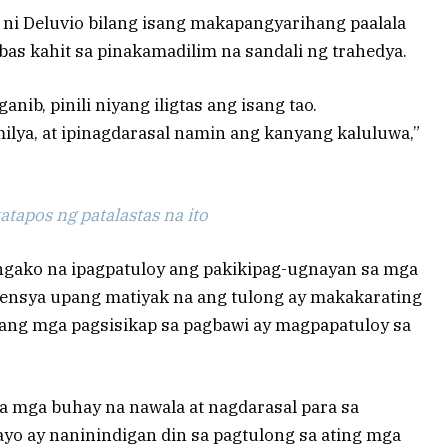
o ni Deluvio bilang isang makapangyarihang paalala
as kahit sa pinakamadilim na sandali ng trahedya.
anib, pinili niyang iligtas ang isang tao.
lya, at ipinagdarasal namin ang kanyang kaluluwa,”
tapos ng patalastas na ito
ngako na ipagpatuloy ang pakikipag-ugnayan sa mga
hensya upang matiyak na ang tulong ay makakarating
ang mga pagsisikap sa pagbawi ay magpapatuloy sa
a mga buhay na nawala at nagdarasal para sa
yo ay naninindigan din sa pagtulong sa ating mga