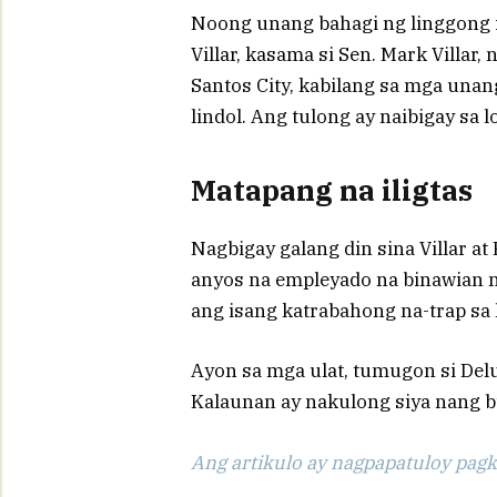
Noong unang bahagi ng linggong it
Villar, kasama si Sen. Mark Villar,
Santos City, kabilang sa mga una
lindol. Ang tulong ay naibigay sa 
Matapang na iligtas
Nagbigay galang din sina Villar at 
anyos na empleyado na binawian 
ang isang katrabahong na-trap sa
Ayon sa mga ulat, tumugon si Delu
Kalaunan ay nakulong siya nang b
Ang artikulo ay nagpapatuloy pagka