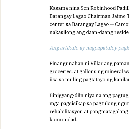
Kasama nina Sen Robinhood Padilla
Barangay Lagao Chairman Jaime Tat
center sa Barangay Lagao — Carcon
nakasilong ang daan-daang reside
Ang artikulo ay nagpapatuloy pagka
Pinangunahan ni Villar ang pamam
groceries, at gallons ng mineral wa
iisa sa muling pagtatayo ng kanil
Binigyang-diin niya na ang pagtu
mga pagsisikap sa pagtulong ngu
rehabilitasyon at pangmatagalan
komunidad.