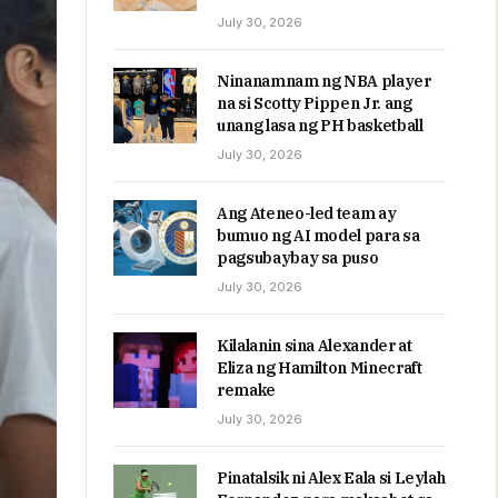
July 30, 2026
Ninanamnam ng NBA player
na si Scotty Pippen Jr. ang
unang lasa ng PH basketball
July 30, 2026
Ang Ateneo-led team ay
bumuo ng AI model para sa
pagsubaybay sa puso
July 30, 2026
Kilalanin sina Alexander at
Eliza ng Hamilton Minecraft
remake
July 30, 2026
Pinatalsik ni Alex Eala si Leylah