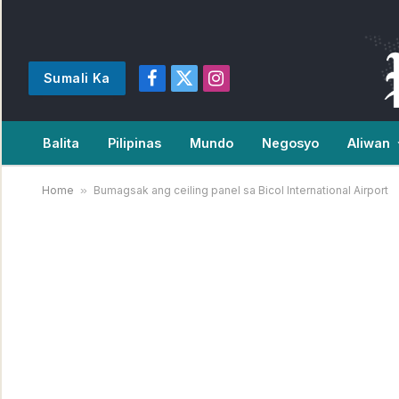
Sumali Ka
Facebook
X
Instagram
(Twitter)
Balita
Pilipinas
Mundo
Negosyo
Aliwan
Home
»
Bumagsak ang ceiling panel sa Bicol International Airport