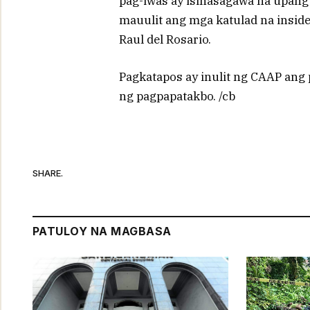
pag-iwas ay isinasagawa na upang
mauulit ang mga katulad na insiden
Raul del Rosario.
Pagkatapos ay inulit ng CAAP ang 
ng pagpapatakbo. /cb
SHARE.
PATULOY NA MAGBASA