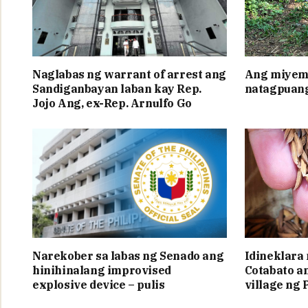
Naglabas ng warrant of arrest ang
Ang miyem
Sandiganbayan laban kay Rep.
natagpuang
Jojo Ang, ex-Rep. Arnulfo Go
Narekober sa labas ng Senado ang
Idineklara
hinihinalang improvised
Cotabato a
explosive device – pulis
village ng 