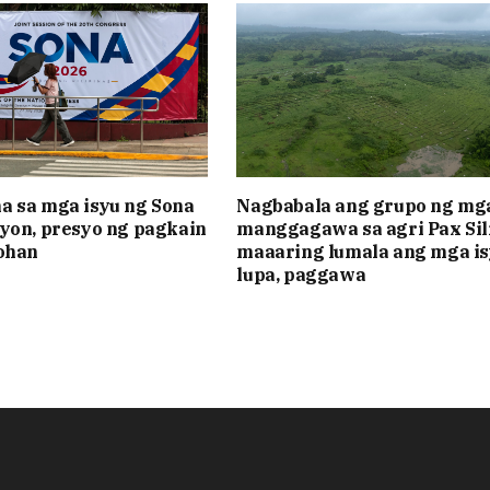
 sa mga isyu ng Sona
Nagbabala ang grupo ng mg
yon, presyo ng pagkain
manggagawa sa agri Pax Sil
ohan
maaaring lumala ang mga is
lupa, paggawa