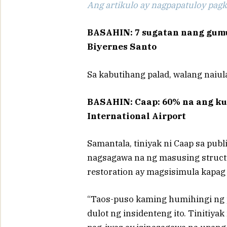
Ang artikulo ay nagpapatuloy pagka
BASAHIN: 7 sugatan nang gumu
Biyernes Santo
Sa kabutihang palad, walang naiul
BASAHIN: Caap: 60% na ang kum
International Airport
Samantala, tiniyak ni Caap sa pub
nagsagawa na ng masusing structu
restoration ay magsisimula kapag 
“Taos-puso kaming humihingi ng p
dulot ng insidenteng ito. Tinitiy