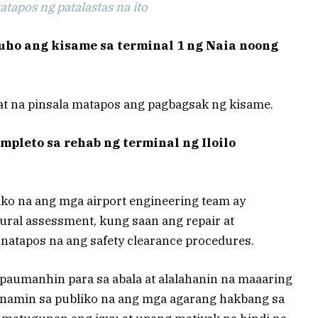
tapos ng patalastas na ito
ho ang kisame sa terminal 1 ng Naia noong
at na pinsala matapos ang pagbagsak ng kisame.
pleto sa rehab ng terminal ng Iloilo
liko na ang mga airport engineering team ay
ral assessment, kung saan ang repair at
natapos na ang safety clearance procedures.
aumanhin para sa abala at alalahanin na maaaring
ak namin sa publiko na ang mga agarang hakbang sa