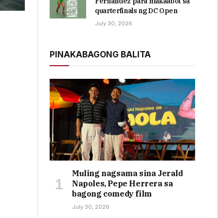
Fernandez para makaabot sa
quarterfinals ng DC Open
July 30, 2026
PINAKABAGONG BALITA
Muling nagsama sina Jerald
Napoles, Pepe Herrera sa
bagong comedy film
July 30, 2026