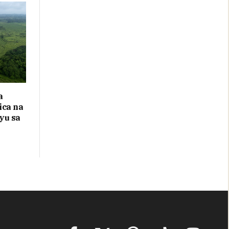
a
ica na
yu sa