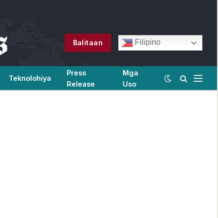
Filipino
Balitaan
Press
Mga
Teknolohiya
Release
Uso