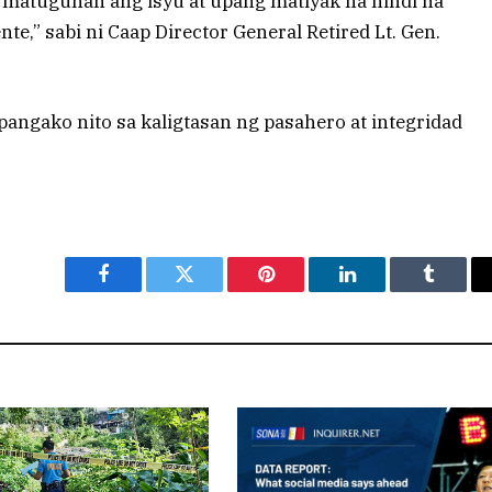
 matugunan ang isyu at upang matiyak na hindi na
te,” sabi ni Caap Director General Retired Lt. Gen.
pangako nito sa kaligtasan ng pasahero at integridad
Facebook
Twitter
Pinterest
LinkedIn
Tumblr