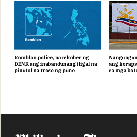
Romblon police, narekober ng
Nangunguna
DENR ang inabandunang iligal na
ang koraps
pinutol na troso ng puno
sa mga bot