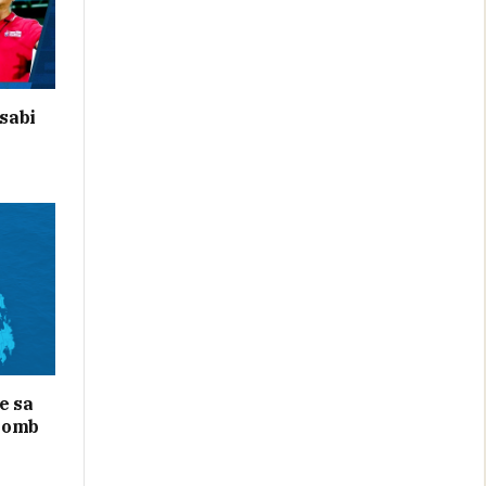
sabi
e sa
bomb