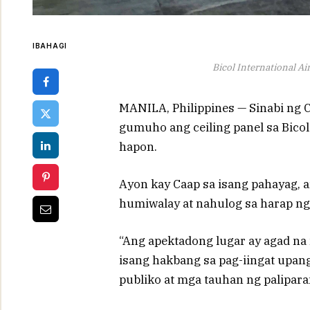
IBAHAGI
Bicol International A
MANILA, Philippines — Sinabi ng Ci
gumuho ang ceiling panel sa Bico
hapon.
Ayon kay Caap sa isang pahayag, a
humiwalay at nahulog sa harap ng
“Ang apektadong lugar ay agad na 
isang hakbang sa pag-iingat upan
publiko at mga tauhan ng paliparan