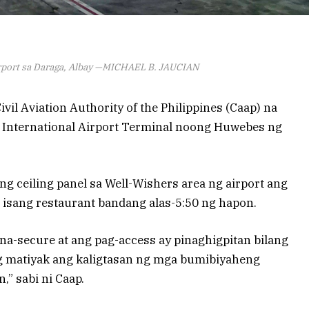
irport sa Daraga, Albay —MICHAEL B. JAUCIAN
vil Aviation Authority of the Philippines (Caap) na
l International Airport Terminal noong Huwebes ng
ng ceiling panel sa Well-Wishers area ng airport ang
 isang restaurant bandang alas-5:50 ng hapon.
na-secure at ang pag-access ay pinaghigpitan bilang
g matiyak ang kaligtasan ng mga bumibiyaheng
,” sabi ni Caap.