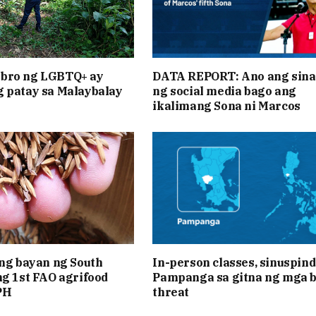
bro ng LGBTQ+ ay
DATA REPORT: Ano ang sina
 patay sa Malaybalay
ng social media bago ang
ikalimang Sona ni Marcos
 ng bayan ng South
In-person classes, sinuspind
ng 1st FAO agrifood
Pampanga sa gitna ng mga 
PH
threat