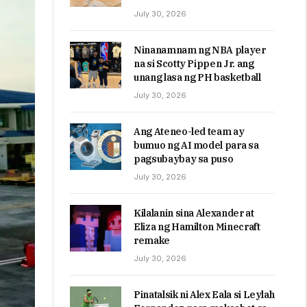
July 30, 2026
Ninanamnam ng NBA player
na si Scotty Pippen Jr. ang
unang lasa ng PH basketball
July 30, 2026
Ang Ateneo-led team ay
bumuo ng AI model para sa
pagsubaybay sa puso
July 30, 2026
Kilalanin sina Alexander at
Eliza ng Hamilton Minecraft
remake
July 30, 2026
Pinatalsik ni Alex Eala si Leylah