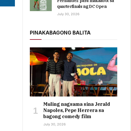
Fernandez para makaabot sa
quarterfinals ng DC Open
July 30, 2026
PINAKABAGONG BALITA
Muling nagsama sina Jerald
Napoles, Pepe Herrera sa
bagong comedy film
July 30, 2026