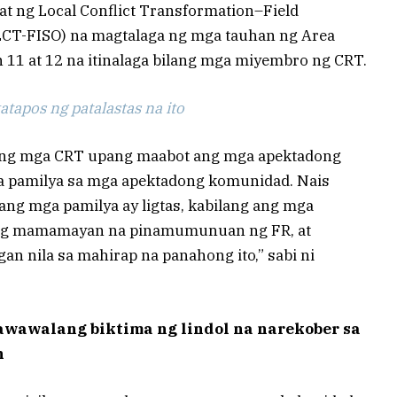
at ng Local Conflict Transformation–Field
LCT-FISO) na magtalaga ng mga tauhan ng Area
11 at 12 na itinalaga bilang mga miyembro ng CRT.
tapos ng patalastas na ito
ming mga CRT upang maabot ang mga apektadong
ga pamilya sa mga apektadong komunidad. Nais
lang mga pamilya ay ligtas, kabilang ang mga
ng mamamayan na pinamumunuan ng FR, at
an nila sa mahirap na panahong ito,” sabi ni
awawalang biktima ng lindol na narekober sa
n