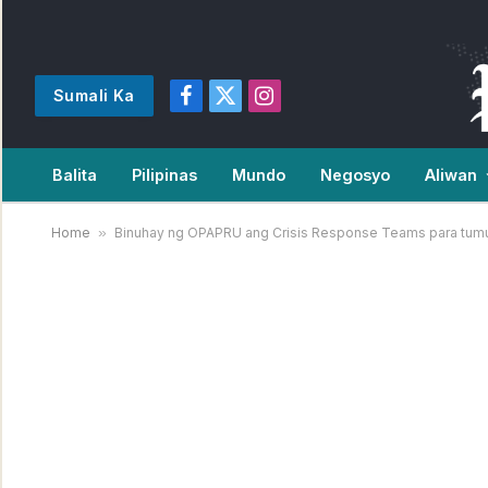
Sumali Ka
Facebook
X
Instagram
(Twitter)
Balita
Pilipinas
Mundo
Negosyo
Aliwan
Home
»
Binuhay ng OPAPRU ang Crisis Response Teams para tumu