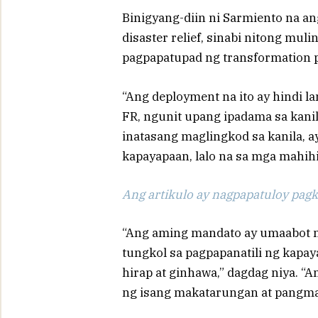
Binigyang-diin ni Sarmiento na ang
disaster relief, sinabi nitong mul
pagpapatupad ng transformation 
“Ang deployment na ito ay hindi 
FR, ngunit upang ipadama sa kan
inatasang maglingkod sa kanila, 
kapayapaan, lalo na sa mga mahihi
Ang artikulo ay nagpapatuloy pagka
“Ang aming mandato ay umaabot nan
tungkol sa pagpapanatili ng kapa
hirap at ginhawa,” dagdag niya. 
ng isang makatarungan at pangma