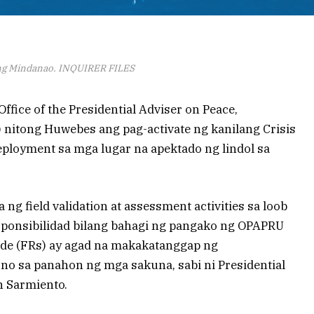
ng Mindanao. INQUIRER FILES
ice of the Presidential Adviser on Peace,
 nitong Huwebes ang pag-activate ng kanilang Crisis
ployment sa mga lugar na apektado ng lindol sa
g field validation at assessment activities sa loob
sponsibilidad bilang bahagi ng pangako ng OPAPRU
elde (FRs) ay agad na makakatanggap ng
o sa panahon ng mga sakuna, sabi ni Presidential
n Sarmiento.