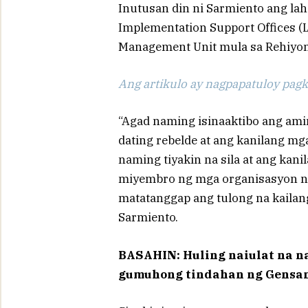
Inutusan din ni Sarmiento ang lah
Implementation Support Offices (
Management Unit mula sa Rehiyon 
Ang artikulo ay nagpapatuloy pagka
“Agad naming isinaaktibo ang a
dating rebelde at ang kanilang m
naming tiyakin na sila at ang kani
miyembro ng mga organisasyon 
matatanggap ang tulong na kailang
Sarmiento.
BASAHIN: Huling naiulat na n
gumuhong tindahan ng Gensa