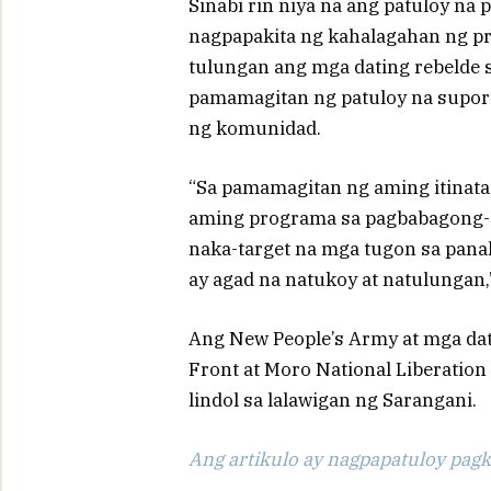
Sinabi rin niya na ang patuloy n
nagpapakita ng kahalagahan ng p
tulungan ang mga dating rebelde 
pamamagitan ng patuloy na suport
ng komunidad.
“Sa pamamagitan ng aming itinat
aming programa sa pagbabagong-a
naka-target na mga tugon sa pana
ay agad na natukoy at natulungan,
Ang New People’s Army at mga dat
Front at Moro National Liberation
lindol sa lalawigan ng Sarangani.
Ang artikulo ay nagpapatuloy pagka