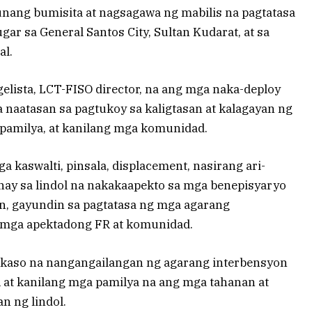
ang bumisita at nagsagawa ng mabilis na pagtatasa
gar sa General Santos City, Sultan Kudarat, at sa
al.
angelista, LCT-FISO director, na ang mga naka-deploy
 naatasan sa pagtukoy sa kaligtasan at kalagayan ng
 pamilya, at kanilang mga komunidad.
a kaswalti, pinsala, displacement, nasirang ari-
gnay sa lindol na nakakaapekto sa mga benepisyaryo
n, gayundin sa pagtatasa ng mga agarang
g mga apektadong FR at komunidad.
 kaso na nangangailangan ng agarang interbensyon
 at kanilang mga pamilya na ang mga tahanan at
 ng lindol.