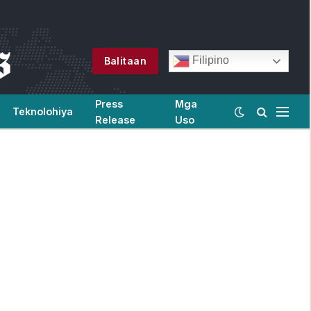
Filipino
Balitaan
Press
Mga
Teknolohiya
Release
Uso