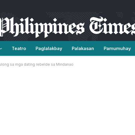
Teatro
Paglalakbay
Palakasan
Pamumuhay
long sa mga dating rebelde sa Mindanao