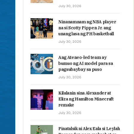
July 30, 2026
Ninanamnam ng NBA player
na si Scotty Pippen Jr. ang
unang lasa ng PH basketball
July 30, 2026
Ang Ateneo-led team ay
bumuo ng AI model para sa
pagsubaybay sa puso
July 30, 2026
Kilalanin sina Alexander at
Eliza ng Hamilton Minecraft
remake
July 30, 2026
Pinatalsik ni Alex Eala si Leylah