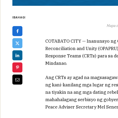
IBAHAGI
Mapa 
COTABATO CITY — Inanunsyo ng Off
Reconciliation and Unity (OPAPRU)
Response Teams (CRTs) para sa de
Mindanao.
Ang CRTs ay agad na magsasagawa n
ng kani-kanilang mga lugar ng re
na tiyakin na ang mga dating reb
mahahalagang serbisyo ng gobyern
Peace Adviser Secretary Mel Sene