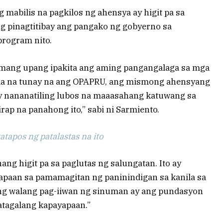
 mabilis na pagkilos ng ahensya ay higit pa sa
ing pinagtitibay ang pangako ng gobyerno sa
program nito.
lamang upang ipakita ang aming pangangalaga sa mga
ila na tunay na ang OPAPRU, ang mismong ahensyang
ay nananatiling lubos na maaasahang katuwang sa
rap na panahong ito,” sabi ni Sarmiento.
tapos ng patalastas na ito
g higit pa sa paglutas ng salungatan. Ito ay
yapaan sa pamamagitan ng paninindigan sa kanila sa
“Ang walang pag-iiwan ng sinuman ay ang pundasyon
tagalang kapayapaan.”