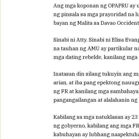
Ang mga koponan ng OPAPRU ay un
ng pinsala sa mga prayoridad na lu
bayan ng Malita sa Davao Occident
Sinabi ni Atty. Sinabi ni Elisa Ev
na tauhan ng AMU ay partikular na
mga dating rebelde, kanilang mga
Inatasan din silang tukuyin ang mg
arian, at iba pang epektong nauu
ng FR at kanilang mga sambahaya
pangangailangan at alalahanin n
Kabilang sa mga natuklasan ay 23
ng gobyerno, kabilang ang mga FR
kabuhayan ay lubhang naapektuhan