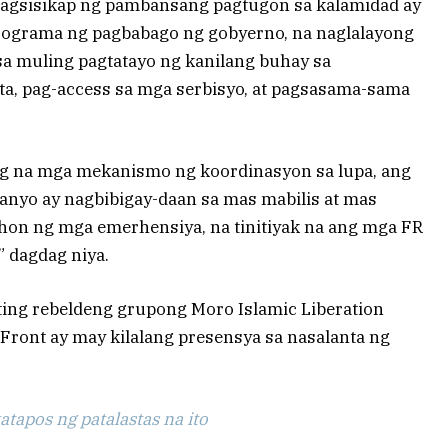
a pagsisikap ng pambansang pagtugon sa kalamidad ay
rograma ng pagbabago ng gobyerno, na naglalayong
sa muling pagtatayo ng kanilang buhay sa
a, pag-access sa mga serbisyo, at pagsasama-sama
ag na mga mekanismo ng koordinasyon sa lupa, ang
nyo ay nagbibigay-daan sa mas mabilis at mas
hon ng mga emerhensiya, na tinitiyak na ang mga FR
” dagdag niya.
ing rebeldeng grupong Moro Islamic Liberation
 Front ay may kilalang presensya sa nasalanta ng
tapos ng patalastas na ito