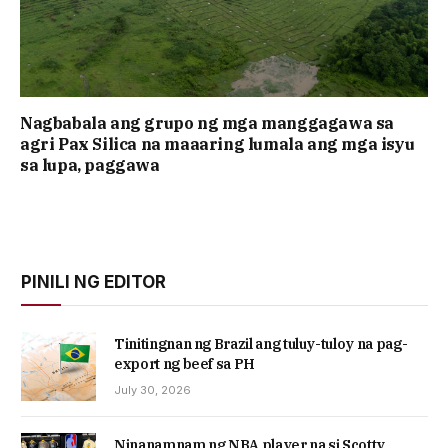
Nagbabala ang grupo ng mga manggagawa sa
agri Pax Silica na maaaring lumala ang mga isyu
sa lupa, paggawa
PINILI NG EDITOR
Tinitingnan ng Brazil ang tuluy-tuloy na pag-
export ng beef sa PH
July 30, 2026
Ninanamnam ng NBA player na si Scotty