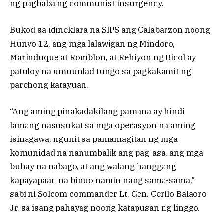
ng pagbaba ng communist insurgency.
Bukod sa idineklara na SIPS ang Calabarzon noong
Hunyo 12, ang mga lalawigan ng Mindoro,
Marinduque at Romblon, at Rehiyon ng Bicol ay
patuloy na umuunlad tungo sa pagkakamit ng
parehong katayuan.
“Ang aming pinakadakilang pamana ay hindi
lamang nasusukat sa mga operasyon na aming
isinagawa, ngunit sa pamamagitan ng mga
komunidad na nanumbalik ang pag-asa, ang mga
buhay na nabago, at ang walang hanggang
kapayapaan na binuo namin nang sama-sama,”
sabi ni Solcom commander Lt. Gen. Cerilo Balaoro
Jr. sa isang pahayag noong katapusan ng linggo.