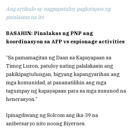
Ang artikulo ay nagpapatuloy pagkatapos ng
patalastas na ito
BASAHIN: Pinalakas ng PNP ang
koordinasyon sa AFP vs espionage activities
“Sa pamamagitan ng Daan sa Kapayapaan sa
Timog Luzon, patuloy nating palalakasin ang
pakikipagtulungan, bigyang kapangyarihan ang
mga komunidad, at pananatilihin ang mga
tagumpay ng kapayapaan para sa mga susunod na
henerasyon.”
Ipinagdiwang ng Solcom ang ika-39 na
anibersaryo nito noong Biyernes.