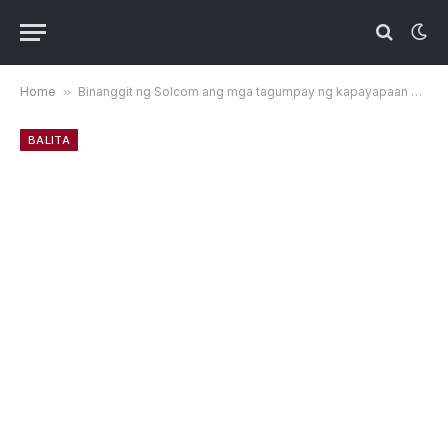
Home
»
Binanggit ng Solcom ang mga tagumpay ng kapayapaan sa Southern Luzon
BALITA