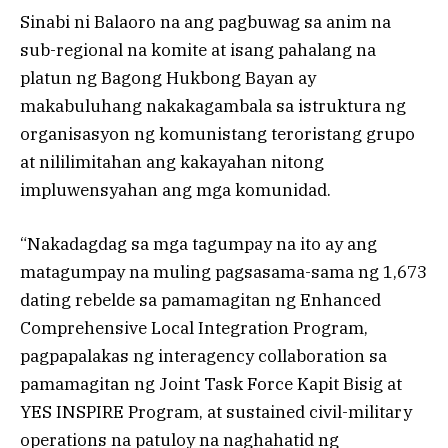
Sinabi ni Balaoro na ang pagbuwag sa anim na
sub-regional na komite at isang pahalang na
platun ng Bagong Hukbong Bayan ay
makabuluhang nakakagambala sa istruktura ng
organisasyon ng komunistang teroristang grupo
at nililimitahan ang kakayahan nitong
impluwensyahan ang mga komunidad.
“Nakadagdag sa mga tagumpay na ito ay ang
matagumpay na muling pagsasama-sama ng 1,673
dating rebelde sa pamamagitan ng Enhanced
Comprehensive Local Integration Program,
pagpapalakas ng interagency collaboration sa
pamamagitan ng Joint Task Force Kapit Bisig at
YES INSPIRE Program, at sustained civil-military
operations na patuloy na naghahatid ng