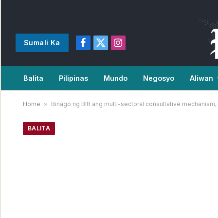
Sumali Ka
Facebook
X
Instagram
(Twitter)
Balita
Pilipinas
Mundo
Negosyo
Aliwan
Home
»
Binago ng BIR ang multi-sectoral consultative mechanism
BALITA