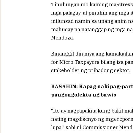
Tinulungan mo kaming ma-stress
mga palagay, at pinuhin ang mga 
inilunsad namin sa unang anim n
mahusay na natanggap ng mga nagb
Mendoza.
Binanggit din niya ang kamakail
for Micro Taxpayers bilang isa pa
stakeholder ng pribadong sektor.
BASAHIN: Kapag nakipag-partne
pangongolekta ng buwis
“Ito ay nagpapakita kung bakit ma
nating magdisenyo ng mga reporm
lupa,” sabi ni Commissioner Mend