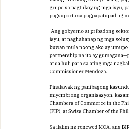
grupo sa pagtukoy ng mga isyu, p
pagsuporta sa pagpapatupad ng m
“Ang gobyerno at pribadong sekt
isyu, at naghahanap ng mga solus
buwan mula noong ako ay umupo 
partnership na ito ay gumagana—pa
at sa huli para sa ating mga nagba
Commissioner Mendoza.
Pinalawak ng panibagong kasund
miyembrong organisasyon, kasama
Chambers of Commerce in the Phili
(PIP), at Swiss Chamber of the Phi
Sa ilalim ng renewed MOA, ang BIR