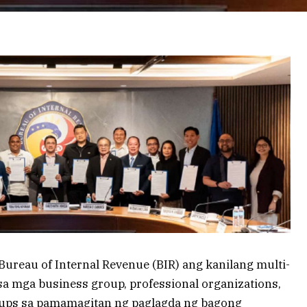
ureau of Internal Revenue (BIR) ang kanilang multi-
a mga business group, professional organizations,
oups sa pamamagitan ng paglagda ng bagong