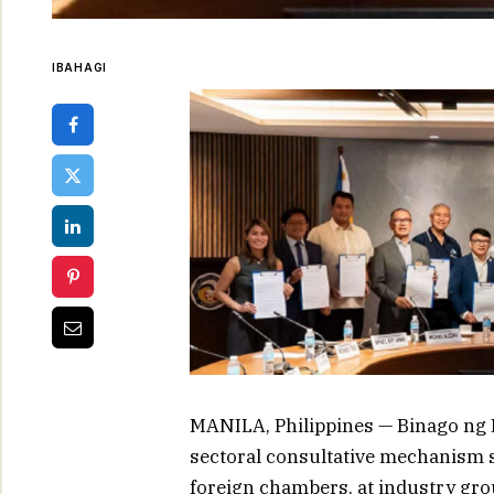
IBAHAGI
MANILA, Philippines — Binago ng B
sectoral consultative mechanism s
foreign chambers, at industry gr