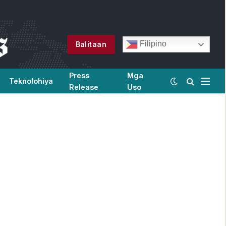
Filipino
Balitaan
Press
Mga
Teknolohiya
Release
Uso