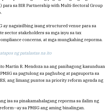
ara sa BIR Partnership with Multi-Sectoral Group
.
 ay nagsisilbing isang structured venue para sa
ate sector stakeholders sa mga isyu sa tax
, compliance concerns, at mga mungkahing reporma.
tapos ng patalastas na ito
lito Martin R. Mendoza na ang panibagong kasunduan
g PMSG sa pagtulong sa paghubog at pagsuporta sa
ES, ang limang puntos na priority reform agenda ng
ng isa sa pinakamahalagang reporma sa ilalim ng
reform—ay sa PMSG ang aming binalingan.