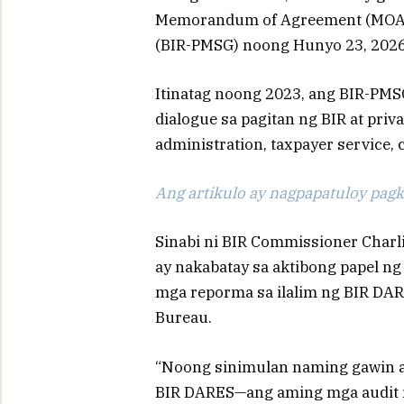
Memorandum of Agreement (MOA) p
(BIR-PMSG) noong Hunyo 23, 2026
Itinatag noong 2023, ang BIR-PMSG
dialogue sa pagitan ng BIR at priv
administration, taxpayer service
Ang artikulo ay nagpapatuloy pagka
Sinabi ni BIR Commissioner Char
ay nakabatay sa aktibong papel n
mga reporma sa ilalim ng BIR DAR
Bureau.
“Noong sinimulan naming gawin a
BIR DARES—ang aming mga audit 