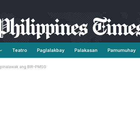
Teatro
Paglalakbay
Palakasan
Pamumuhay
, pinalawak ang BIR-PMSG