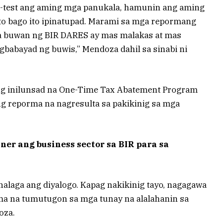
-test ang aming mga panukala, hamunin ang aming
ito bago ito ipinatupad. Marami sa mga repormang
a buwan ng BIR DARES ay mas malakas at mas
abayad ng buwis,” Mendoza dahil sa sinabi ni
ang inilunsad na One-Time Tax Abatement Program
ng reporma na nagresulta sa pakikinig sa mga
r ang business sector sa BIR para sa
halaga ang diyalogo. Kapag nakikinig tayo, nagagawa
a na tumutugon sa mga tunay na alalahanin sa
oza.