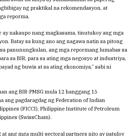
agbibigay ng praktikal na rekomendasyon, at
ga reporma.
or ay nakaupo nang magkasama, tinutukoy ang mga
yon. Batay sa kung ano ang nagawa natin sa pitong
sa panunungkulan, ang mga repormang lumabas sa
ra sa BIR, para sa ating mga negosyo at industriya,
bayad ng buwis at sa ating ekonomiya,” sabi ni
uan ang BIR-PMSG mula 12 hanggang 15
 ang pagdaragdag ng Federation of Indian
ppines (FICCI), Philippine Institute of Petroleum
lippines (SwissCham).
 at ang mga multi-sectoral partners nito ay patuloy