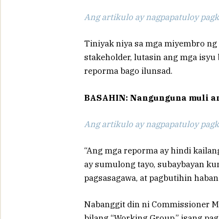
Ang artikulo ay nagpapatuloy pagka
Tiniyak niya sa mga miyembro ng
stakeholder, lutasin ang mga isyu 
reporma bago ilunsad.
BASAHIN: Nangunguna muli an
Ang artikulo ay nagpapatuloy pagka
“Ang mga reporma ay hindi kaila
ay sumulong tayo, subaybayan ku
pagsasagawa, at pagbutihin habang
Nabanggit din ni Commissioner 
bilang “Working Group,” isang pa