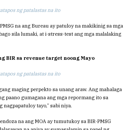
tapos ng patalastas na ito
 PMSG na ang Bureau ay patuloy na makikinig sa mga
bago sila lumaki, at i-stress-test ang mga malalaking
g BIR sa revenue target noong Mayo
tapos ng patalastas na ito
ngang maging perpekto sa unang araw. Ang mahalaga
ng paano gumagana ang mga repormang ito sa
 nagpapatuloy tayo,” sabi niya.
Mendoza na ang MOA ay tumutukoy sa BIR-PMSG
glalarawan na aniya ay sumasalamin sa papel ng