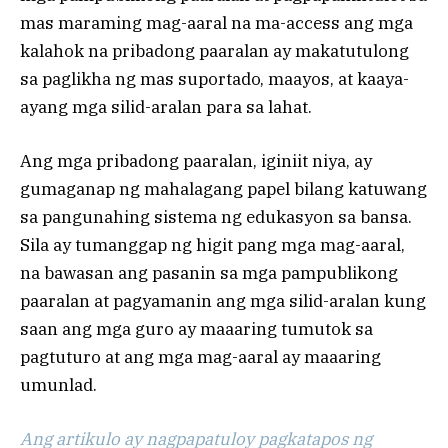
mas maraming mag-aaral na ma-access ang mga
kalahok na pribadong paaralan ay makatutulong
sa paglikha ng mas suportado, maayos, at kaaya-
ayang mga silid-aralan para sa lahat.
Ang mga pribadong paaralan, iginiit niya, ay
gumaganap ng mahalagang papel bilang katuwang
sa pangunahing sistema ng edukasyon sa bansa.
Sila ay tumanggap ng higit pang mga mag-aaral,
na bawasan ang pasanin sa mga pampublikong
paaralan at pagyamanin ang mga silid-aralan kung
saan ang mga guro ay maaaring tumutok sa
pagtuturo at ang mga mag-aaral ay maaaring
umunlad.
Ang artikulo ay nagpapatuloy pagkatapos ng