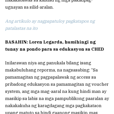
nakakabawas sa kalidad ng mga pakikipag-
ugnayan sa silid-aralan.
Ang artikulo ay nagpapatuloy pagkatapos ng
patalastas na ito
BASAHIN: Loren Legarda, humihingi ng
tunay na pondo para sa edukasyon sa CHED
Inilarawan niya ang panukala bilang isang
makabuluhang reporma, na nagsasabing: “Sa
pamamagitan ng pagpapalawak ng access sa
pribadong edukasyon sa pamamagitan ng voucher
system, ang mga mag-aaral na kung hindi man ay
masikip sa labis na mga pampublikong paaralan ay
nakakakuha ng karagdagang mga pagkakataon
upang matuto sa hindi gaanong masikip, mas