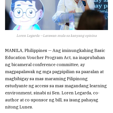
Loren Legarda —Larawan mula sa kanyang opisina
MANILA, Philippines — Ang iminungkahing Basic
Education Voucher Program Act, na inaprubahan
ng bicameral conference committee, ay
magpapalawak ng mga pagpipilian sa paaralan at
magbibigay sa mas maraming Pilipinong
estudyante ng access sa mas magandang learning
environment, sinabi ni Sen. Loren Legarda, co-
author at co-sponsor ng bill, sa isang pahayag
nitong Lunes.