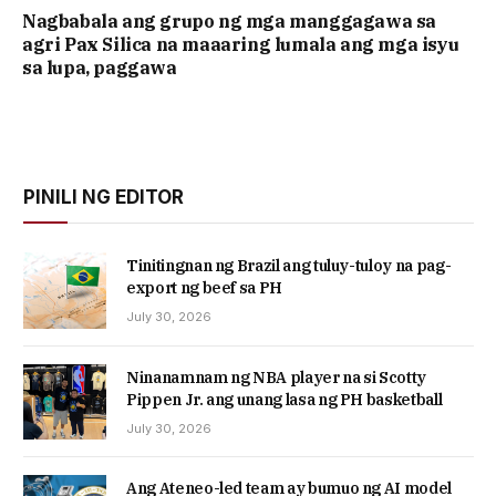
Nagbabala ang grupo ng mga manggagawa sa
agri Pax Silica na maaaring lumala ang mga isyu
sa lupa, paggawa
PINILI NG EDITOR
Tinitingnan ng Brazil ang tuluy-tuloy na pag-
export ng beef sa PH
July 30, 2026
Ninanamnam ng NBA player na si Scotty
Pippen Jr. ang unang lasa ng PH basketball
July 30, 2026
Ang Ateneo-led team ay bumuo ng AI model