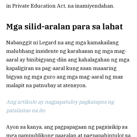
in Private Education Act, na inamiyendahan.
Mga silid-aralan para sa lahat
Nabanggit ni Legard na ang mga kamakailang
malubhang insidente ng karahasan ng mga mag-
aaral ay binibigyang-diin ang kahalagahan ng mga
kapaligiran sa pag-aaral kung saan maaaring
bigyan ng mga guro ang mga mag-aaral ng mas
malapit na patnubay at atensyon.
Ang artikulo ay nagpapatuloy pagkatapos ng
patalastas na ito
Ayon sa kanya, ang pagpapagaan ng pagsisikip sa
mga pampublikong paaralan at pagpapahintulot sa