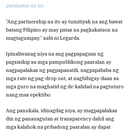
patalastas na ito
“Ang partnership na ito ay tumitiyak na ang bawat
batang Pilipino ay may patas na pagkakataon na
magtagumpay,” sabi ni Legarda.
Ipinaliwanag niya na ang pagpapagaan ng
pagsisikip sa mga pampublikong paaralan ay
nagpapalakas ng pagpapanatili, nagpapababa ng
mga rate ng pag-drop out, at nagbibigay-daan sa
mga guro na maghatid ng de-kalidad na pagtuturo
nang mas epektibo.
Ang panukala, idinagdag niya, ay magpapalakas
din ng pananagutan at transparency dahil ang
mga kalahok na pribadong paaralan ay dapat