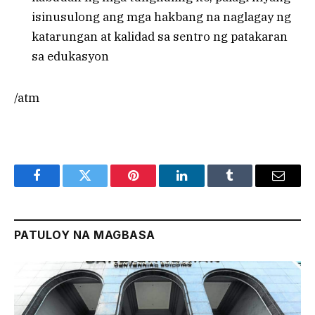
isinusulong ang mga hakbang na naglagay ng
katarungan at kalidad sa sentro ng patakaran
sa edukasyon
/atm
Facebook
Twitter
Pinterest
LinkedIn
Tumblr
Email
PATULOY NA MAGBASA