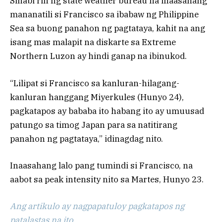
Sinabi rin ng state weather bureau na inaasahang
mananatili si Francisco sa ibabaw ng Philippine
Sea sa buong panahon ng pagtataya, kahit na ang
isang mas malapit na diskarte sa Extreme
Northern Luzon ay hindi ganap na ibinukod.
“Lilipat si Francisco sa kanluran-hilagang-
kanluran hanggang Miyerkules (Hunyo 24),
pagkatapos ay bababa ito habang ito ay umuusad
patungo sa timog Japan para sa natitirang
panahon ng pagtataya,” idinagdag nito.
Inaasahang lalo pang tumindi si Francisco, na
aabot sa peak intensity nito sa Martes, Hunyo 23.
Ang artikulo ay nagpapatuloy pagkatapos ng
patalastas na ito