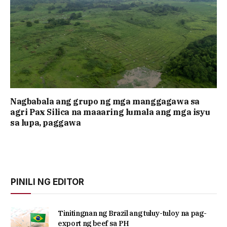
Nagbabala ang grupo ng mga manggagawa sa
agri Pax Silica na maaaring lumala ang mga isyu
sa lupa, paggawa
PINILI NG EDITOR
Tinitingnan ng Brazil ang tuluy-tuloy na pag-
export ng beef sa PH