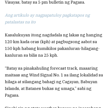
Visayas, batay sa 5 pm bulletin ng Pagasa.
Ang artikulo ay nagpapatuloy pagkatapos ng
patalastas na ito
Kasalukuyan itong nagdadala ng lakas ng hanging
120 km kada oras (kph) at pagbugsong aabot sa
150 kph habang kumikilos pakanluran-hilagang-
kanluran sa bilis na 25 kph.
“Batay sa pinakahuling forecast track, maaaring
maitaas ang Wind Signal No. 1 sa ilang lokalidad sa
hilaga at silangang bahagi ng Cagayan, Babuyan
Islands, at Batanes bukas ng umaga,” sabi ng
Pagasa.