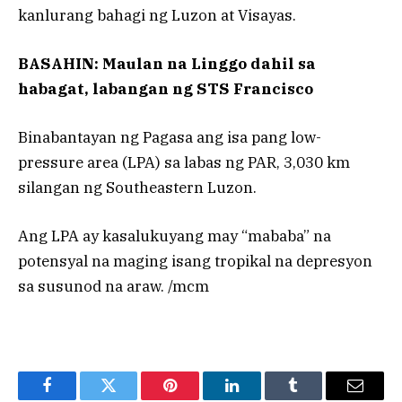
kanlurang bahagi ng Luzon at Visayas.
BASAHIN: Maulan na Linggo dahil sa
habagat, labangan ng STS Francisco
Binabantayan ng Pagasa ang isa pang low-
pressure area (LPA) sa labas ng PAR, 3,030 km
silangan ng Southeastern Luzon.
Ang LPA ay kasalukuyang may “mababa” na
potensyal na maging isang tropikal na depresyon
sa susunod na araw. /mcm
Facebook
Twitter
Pinterest
LinkedIn
Tumblr
Email