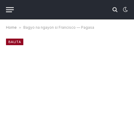
Home
»
Bagyo na ngayon si Francisco — Pagasa
BALITA