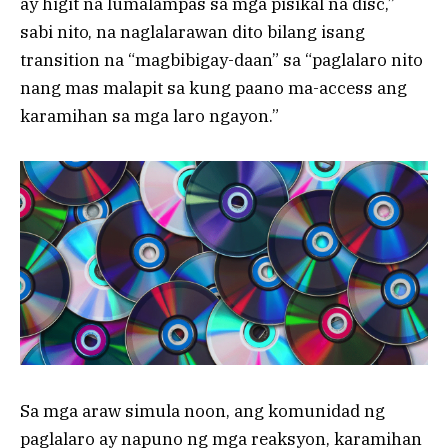
ay higit na lumalampas sa mga pisikal na disc,”
sabi nito, na naglalarawan dito bilang isang
transition na “magbibigay-daan” sa “paglalaro nito
nang mas malapit sa kung paano ma-access ang
karamihan sa mga laro ngayon.”
Sa mga araw simula noon, ang komunidad ng
paglalaro ay napuno ng mga reaksyon, karamihan