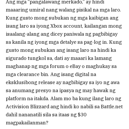
Ang mga “pangalawang merkado,” ay hindi
maaaring umiral nang walang pisikal na mga laro.
Kung gusto mong subukan ng mga kaibigan ang
isang laro sa iyong Xbox account, kailangan mong
isaalang-alang ang dicey paniwala ng pagbibigay
sa kanila ng iyong mga detalye sa pag-log in. Kung
gusto mong subukan ang isang laro na hindi ka
sigurado tungkol sa, dati ay maaari ka lamang
maghanap ng mga forum o eBay o maghukay sa
mga clearance bin. Ang isang digital na
eksklusibong release ay nagbibigay sa iyo ng awa
sa anumang presyo na ipasya ng may hawak ng
platform na itakda. Alam mo ba kung ilang laro ng
Activision Blizzard ang hindi ko nabili sa Battle.net
dahil nananatili sila sa itaas ng $30
magpakailanman?