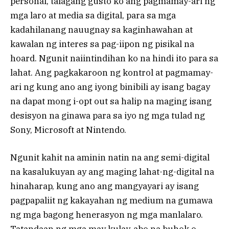
personal, talagang gusto ko ang pagmamay-ari ng
mga laro at media sa digital, para sa mga
kadahilanang nauugnay sa kaginhawahan at
kawalan ng interes sa pag-iipon ng pisikal na
hoard. Ngunit naiintindihan ko na hindi ito para sa
lahat. Ang pagkakaroon ng kontrol at pagmamay-
ari ng kung ano ang iyong binibili ay isang bagay
na dapat mong i-opt out sa halip na maging isang
desisyon na ginawa para sa iyo ng mga tulad ng
Sony, Microsoft at Nintendo.
Ngunit kahit na aminin natin na ang semi-digital
na kasalukuyan ay ang maging lahat-ng-digital na
hinaharap, kung ano ang mangyayari ay isang
pagpapaliit ng kakayahan ng medium na gumawa
ng mga bagong henerasyon ng mga manlalaro.