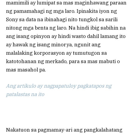
mamimili ay lumipat sa mas maginhawang paraan
ng pamamahagi ng mga laro. Ipinakita iyon ng
Sony sa data na ibinahagi nito tungkol sa sarili
nitong mga benta ng laro. Na hindi ibig sabihin na
ang isang opinyon ay hindi wasto dahil lamang ito
ay hawak ng isang minorya, ngunit ang
malalaking korporasyon ay tumutugon sa
katotohanan ng merkado, para sa mas mabuti o
mas masahol pa.
Ang artikulo ay nagpapatuloy pagkatapos ng
patalastas na ito
Nakatuon sa pagmamay-ari ang pangkalahatang