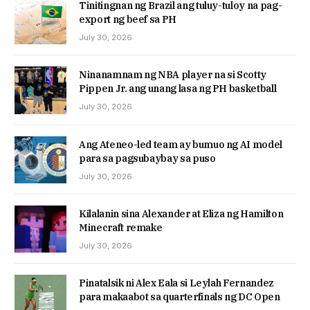
Tinitingnan ng Brazil ang tuluy-tuloy na pag-
export ng beef sa PH
July 30, 2026
Ninanamnam ng NBA player na si Scotty
Pippen Jr. ang unang lasa ng PH basketball
July 30, 2026
Ang Ateneo-led team ay bumuo ng AI model
para sa pagsubaybay sa puso
July 30, 2026
Kilalanin sina Alexander at Eliza ng Hamilton
Minecraft remake
July 30, 2026
Pinatalsik ni Alex Eala si Leylah Fernandez
para makaabot sa quarterfinals ng DC Open