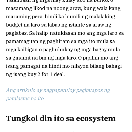
Tatandaan ng mga may kulay-abo na buhok o
masamang likod na noong araw, kung wala kang
maraming pera, hindi ka bumili ng malalaking
budget na laro sa labas ng istante sa araw ng
paglabas. Sa halip, natuklasan mo ang mga laro sa
pamamagitan ng paghiram sa mga ito mula sa
mga kaibigan o paghuhukay ng mga bagay mula
sa ginamit na bin ng mga laro. O pipiliin mo ang
isang pamagat na hindi mo nilayon bilang bahagi
ng isang buy 2 for 1 deal.
Ang artikulo ay nagpapatuloy pagkatapos ng
patalastas na ito
Tungkol din ito sa ecosystem