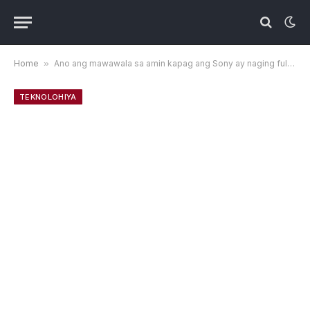
Home
»
Ano ang mawawala sa amin kapag ang Sony ay naging full discless
TEKNOLOHIYA