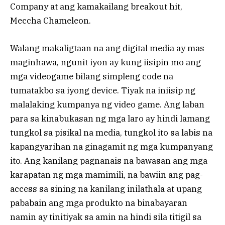
Company at ang kamakailang breakout hit,
Meccha Chameleon.
Walang makaligtaan na ang digital media ay mas
maginhawa, ngunit iyon ay kung iisipin mo ang
mga videogame bilang simpleng code na
tumatakbo sa iyong device. Tiyak na iniisip ng
malalaking kumpanya ng video game. Ang laban
para sa kinabukasan ng mga laro ay hindi lamang
tungkol sa pisikal na media, tungkol ito sa labis na
kapangyarihan na ginagamit ng mga kumpanyang
ito. Ang kanilang pagnanais na bawasan ang mga
karapatan ng mga mamimili, na bawiin ang pag-
access sa sining na kanilang inilathala at upang
pababain ang mga produkto na binabayaran
namin ay tinitiyak sa amin na hindi sila titigil sa