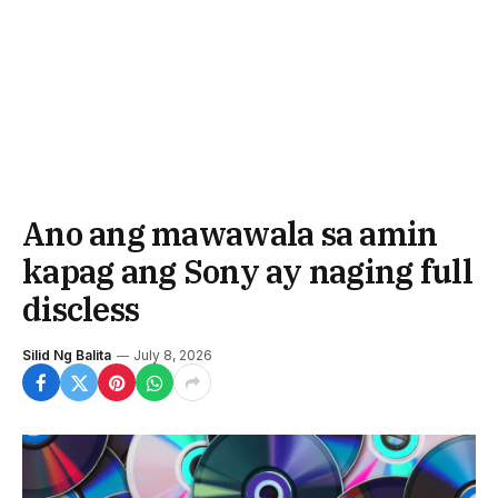
Ano ang mawawala sa amin
kapag ang Sony ay naging full
discless
Silid Ng Balita
July 8, 2026