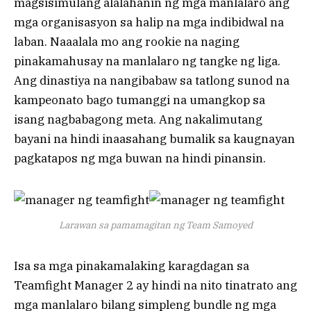
magsisimulang alalahanin ng mga manlalaro ang
mga organisasyon sa halip na mga indibidwal na
laban. Naaalala mo ang rookie na naging
pinakamahusay na manlalaro ng tangke ng liga.
Ang dinastiya na nangibabaw sa tatlong sunod na
kampeonato bago tumanggi na umangkop sa
isang nagbabagong meta. Ang nakalimutang
bayani na hindi inaasahang bumalik sa kaugnayan
pagkatapos ng mga buwan na hindi pinansin.
Larawan sa pamamagitan ng Team Samoyed
Isa sa mga pinakamalaking karagdagan sa
Teamfight Manager 2 ay hindi na nito tinatrato ang
mga manlalaro bilang simpleng bundle ng mga