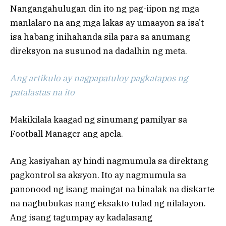
Nangangahulugan din ito ng pag-iipon ng mga
manlalaro na ang mga lakas ay umaayon sa isa’t
isa habang inihahanda sila para sa anumang
direksyon na susunod na dadalhin ng meta.
Ang artikulo ay nagpapatuloy pagkatapos ng
patalastas na ito
Makikilala kaagad ng sinumang pamilyar sa
Football Manager ang apela.
Ang kasiyahan ay hindi nagmumula sa direktang
pagkontrol sa aksyon. Ito ay nagmumula sa
panonood ng isang maingat na binalak na diskarte
na nagbubukas nang eksakto tulad ng nilalayon.
Ang isang tagumpay ay kadalasang