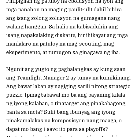
Pinipigilan ng patuloy na ebolusyon na iyon ang
mga panahon na maging paulit-ulit dahil bihira
ang isang solong solusyon na gumagana nang
walang hanggan. Sa halip na kabisaduhin ang
isang napakalaking diskarte, hinihikayat ang mga
manlalaro na patuloy na mag-scouting, mag-
eksperimento, at tumugon sa ginagawa ng iba.
Ngunit ang yugto ng pagbalangkas ay kung saan
ang Teamfight Manager 2 ay tunay na kumikinang.
Ang bawat laban ay nagiging sarili nitong strategic
puzzle. Ipinagbabawal mo ba ang bayaning kilala
ng iyong kalaban, o tinatarget ang pinakabagong
banta sa meta? Sulit bang ibunyag ang iyong
pinakamalakas na komposisyon nang maaga, o
dapat mo bang i-save ito para sa playoffs?