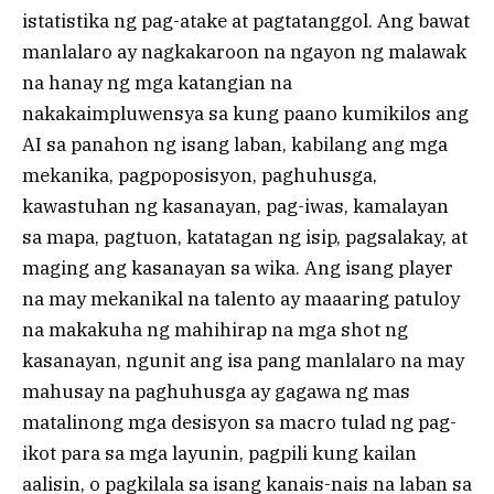
istatistika ng pag-atake at pagtatanggol. Ang bawat
manlalaro ay nagkakaroon na ngayon ng malawak
na hanay ng mga katangian na
nakakaimpluwensya sa kung paano kumikilos ang
AI sa panahon ng isang laban, kabilang ang mga
mekanika, pagpoposisyon, paghuhusga,
kawastuhan ng kasanayan, pag-iwas, kamalayan
sa mapa, pagtuon, katatagan ng isip, pagsalakay, at
maging ang kasanayan sa wika. Ang isang player
na may mekanikal na talento ay maaaring patuloy
na makakuha ng mahihirap na mga shot ng
kasanayan, ngunit ang isa pang manlalaro na may
mahusay na paghuhusga ay gagawa ng mas
matalinong mga desisyon sa macro tulad ng pag-
ikot para sa mga layunin, pagpili kung kailan
aalisin, o pagkilala sa isang kanais-nais na laban sa