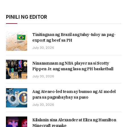
PINILI NG EDITOR
Tinitingnan ng Brazil ang tuluy-tuloy na pag-
export ng beef sa PH
July 30, 2026
Ninanamnam ng NBA player na si Scotty
Pippen Jr. ang unang lasa ng PH basketball
July 30, 2026
Ang Ateneo-led team ay bumuo ng AI model
para sa pagsubaybay sa puso
July 30, 2026
Kilalanin sina Alexander at Eliza ng Hamilton
Minecraft remake