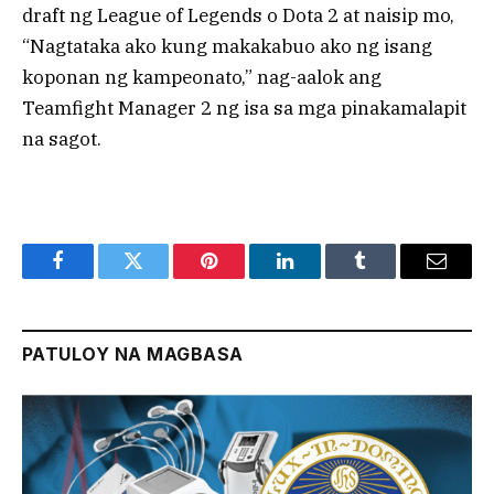
draft ng League of Legends o Dota 2 at naisip mo,
“Nagtataka ako kung makakabuo ako ng isang
koponan ng kampeonato,” nag-aalok ang
Teamfight Manager 2 ng isa sa mga pinakamalapit
na sagot.
Facebook
Twitter
Pinterest
LinkedIn
Tumblr
Email
PATULOY NA MAGBASA