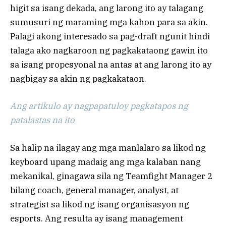
higit sa isang dekada, ang larong ito ay talagang
sumusuri ng maraming mga kahon para sa akin.
Palagi akong interesado sa pag-draft ngunit hindi
talaga ako nagkaroon ng pagkakataong gawin ito
sa isang propesyonal na antas at ang larong ito ay
nagbigay sa akin ng pagkakataon.
Ang artikulo ay nagpapatuloy pagkatapos ng
patalastas na ito
Sa halip na ilagay ang mga manlalaro sa likod ng
keyboard upang madaig ang mga kalaban nang
mekanikal, ginagawa sila ng Teamfight Manager 2
bilang coach, general manager, analyst, at
strategist sa likod ng isang organisasyon ng
esports. Ang resulta ay isang management