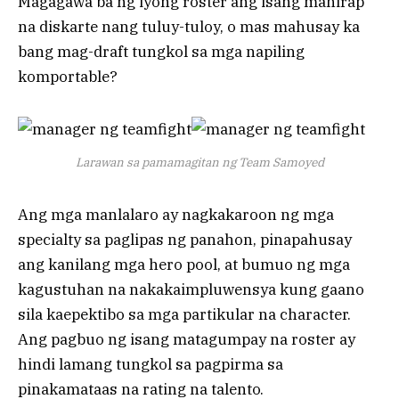
Magagawa ba ng iyong roster ang isang mahirap
na diskarte nang tuluy-tuloy, o mas mahusay ka
bang mag-draft tungkol sa mga napiling
komportable?
Larawan sa pamamagitan ng Team Samoyed
Ang mga manlalaro ay nagkakaroon ng mga
specialty sa paglipas ng panahon, pinapahusay
ang kanilang mga hero pool, at bumuo ng mga
kagustuhan na nakakaimpluwensya kung gaano
sila kaepektibo sa mga partikular na character.
Ang pagbuo ng isang matagumpay na roster ay
hindi lamang tungkol sa pagpirma sa
pinakamataas na rating na talento.