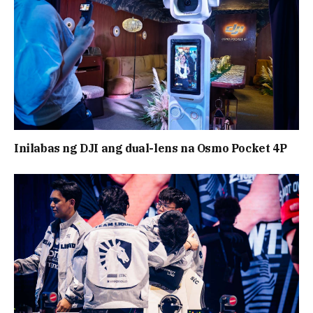
Inilabas ng DJI ang dual-lens na Osmo Pocket 4P