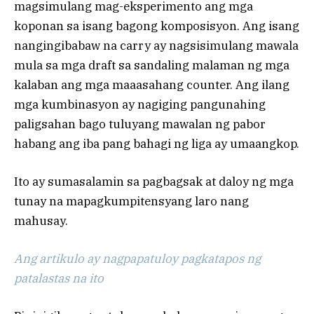
magsimulang mag-eksperimento ang mga
koponan sa isang bagong komposisyon. Ang isang
nangingibabaw na carry ay nagsisimulang mawala
mula sa mga draft sa sandaling malaman ng mga
kalaban ang mga maaasahang counter. Ang ilang
mga kumbinasyon ay nagiging pangunahing
paligsahan bago tuluyang mawalan ng pabor
habang ang iba pang bahagi ng liga ay umaangkop.
Ito ay sumasalamin sa pagbagsak at daloy ng mga
tunay na mapagkumpitensyang laro nang
mahusay.
Ang artikulo ay nagpapatuloy pagkatapos ng
patalastas na ito