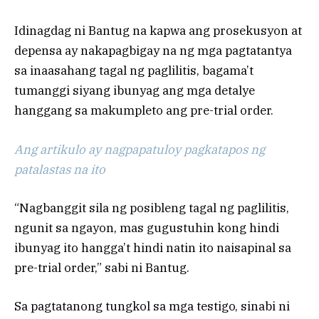
Idinagdag ni Bantug na kapwa ang prosekusyon at
depensa ay nakapagbigay na ng mga pagtatantya
sa inaasahang tagal ng paglilitis, bagama’t
tumanggi siyang ibunyag ang mga detalye
hanggang sa makumpleto ang pre-trial order.
Ang artikulo ay nagpapatuloy pagkatapos ng
patalastas na ito
“Nagbanggit sila ng posibleng tagal ng paglilitis,
ngunit sa ngayon, mas gugustuhin kong hindi
ibunyag ito hangga’t hindi natin ito naisapinal sa
pre-trial order,” sabi ni Bantug.
Sa pagtatanong tungkol sa mga testigo, sinabi ni