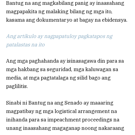
Bantug na ang magkabilang panig ay inaasahang
magpapakita ng malaking bilang ng mga ito,
kasama ang dokumentaryo at bagay na ebidensya.
Ang artikulo ay nagpapatuloy pagkatapos ng
patalastas na ito
Ang mga paghahanda ay isinasagawa din para sa
mga hakbang sa seguridad, mga kaluwagan sa
media, at mga pagtatalaga ng silid bago ang
paglilitis.
Sinabi ni Bantug na ang Senado ay maaaring
magpatibay ng mga logistical arrangement na
inihanda para sa impeachment proceedings na
unang inaasahang magaganap noong nakaraang