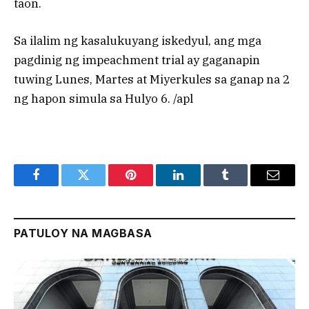
taon.
Sa ilalim ng kasalukuyang iskedyul, ang mga
pagdinig ng impeachment trial ay gaganapin
tuwing Lunes, Martes at Miyerkules sa ganap na 2
ng hapon simula sa Hulyo 6. /apl
Facebook
Twitter
Pinterest
LinkedIn
Tumblr
Email
PATULOY NA MAGBASA