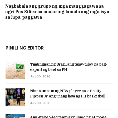
Nagbabala ang grupo ng mga manggagawa sa
agri Pax Silica na maaaring lumala ang mga isyu
sa lupa, paggawa
PINILI NG EDITOR
Tinitingnan ng Brazil ang tuluy-tuloy na pag-
export ng beef sa PH
July 30, 2026
Ninanamnam ng NBA player na si Scotty
Pippen Jr. ang unang lasa ng PH basketball
July 30, 2026
Ang Ateneo-led team ay bumuo ng AI model