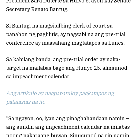
President Sara Duterte sa Hulyo 6, ayon kay Senate
Secretary Renato Bantug.
Si Bantug, na magsisilbing clerk of court sa
panahon ng paglilitis, ay nagsabi na ang pre-trial
conference ay inaasahang magtatapos sa Lunes.
Sa kabilang banda, ang pre-trial order ay naka-
target na mailabas bago ang Hunyo 25, alinsunod
sa impeachment calendar.
Ang artikulo ay nagpapatuloy pagkatapos ng
patalastas na ito
“Sa ngayon, oo, iyan ang pinaghahandaan namin –
ang sundin ang impeachment calendar na inilabas
noong nakaraang buwan. Sinusunod pa rin namin