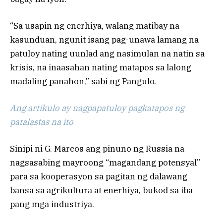
“Sa usapin ng enerhiya, walang matibay na
kasunduan, ngunit isang pag-unawa lamang na
patuloy nating uunlad ang nasimulan na natin sa
krisis, na inaasahan nating matapos sa lalong
madaling panahon,” sabi ng Pangulo.
Ang artikulo ay nagpapatuloy pagkatapos ng
patalastas na ito
Sinipi ni G. Marcos ang pinuno ng Russia na
nagsasabing mayroong “magandang potensyal”
para sa kooperasyon sa pagitan ng dalawang
bansa sa agrikultura at enerhiya, bukod sa iba
pang mga industriya.