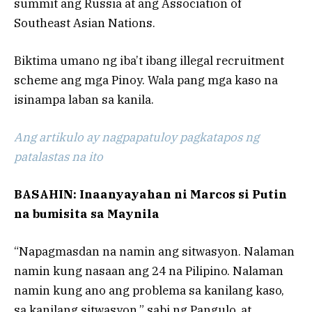
summit ang Russia at ang Association of
Southeast Asian Nations.
Biktima umano ng iba’t ibang illegal recruitment
scheme ang mga Pinoy. Wala pang mga kaso na
isinampa laban sa kanila.
Ang artikulo ay nagpapatuloy pagkatapos ng
patalastas na ito
BASAHIN: Inaanyayahan ni Marcos si Putin
na bumisita sa Maynila
“Napagmasdan na namin ang sitwasyon. Nalaman
namin kung nasaan ang 24 na Pilipino. Nalaman
namin kung ano ang problema sa kanilang kaso,
sa kanilang sitwasyon,” sabi ng Pangulo, at