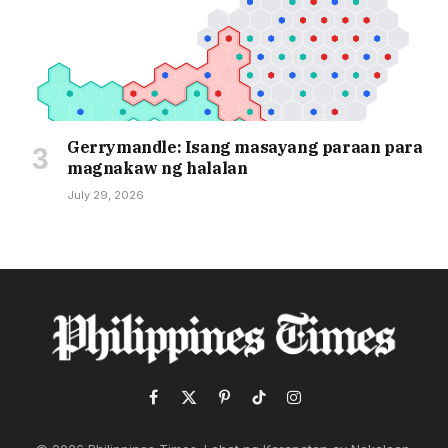
Gerrymandle: Isang masayang paraan para
magnakaw ng halalan
July 29, 2026
Facebook
X
Pinterest
TikTok
Instagram
(Twitter)