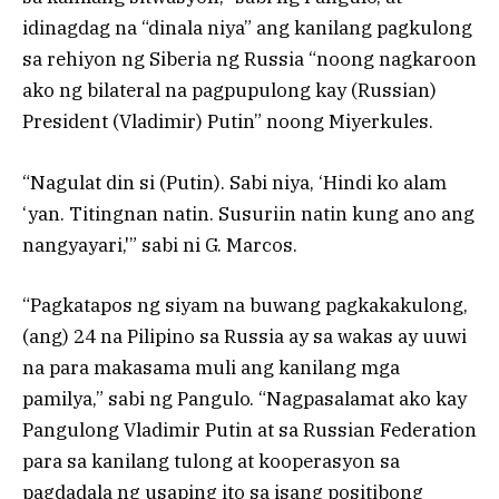
idinagdag na “dinala niya” ang kanilang pagkulong
sa rehiyon ng Siberia ng Russia “noong nagkaroon
ako ng bilateral na pagpupulong kay (Russian)
President (Vladimir) Putin” noong Miyerkules.
“Nagulat din si (Putin). Sabi niya, ‘Hindi ko alam
‘yan. Titingnan natin. Susuriin natin kung ano ang
nangyayari,'” sabi ni G. Marcos.
“Pagkatapos ng siyam na buwang pagkakakulong,
(ang) 24 na Pilipino sa Russia ay sa wakas ay uuwi
na para makasama muli ang kanilang mga
pamilya,” sabi ng Pangulo. “Nagpasalamat ako kay
Pangulong Vladimir Putin at sa Russian Federation
para sa kanilang tulong at kooperasyon sa
pagdadala ng usaping ito sa isang positibong