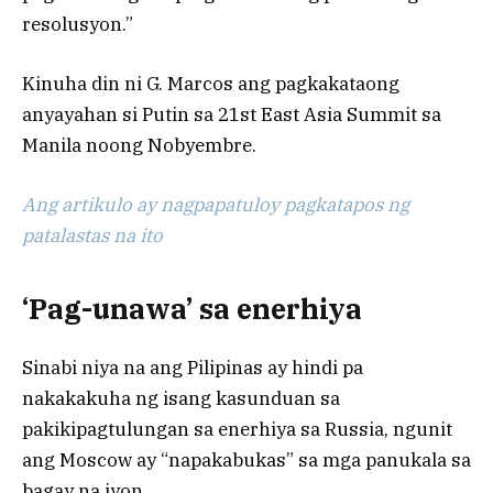
resolusyon.”
Kinuha din ni G. Marcos ang pagkakataong
anyayahan si Putin sa 21st East Asia Summit sa
Manila noong Nobyembre.
Ang artikulo ay nagpapatuloy pagkatapos ng
patalastas na ito
‘Pag-unawa’ sa enerhiya
Sinabi niya na ang Pilipinas ay hindi pa
nakakakuha ng isang kasunduan sa
pakikipagtulungan sa enerhiya sa Russia, ngunit
ang Moscow ay “napakabukas” sa mga panukala sa
bagay na iyon.