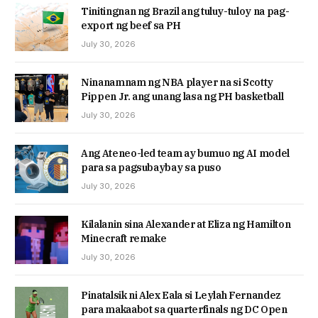
Tinitingnan ng Brazil ang tuluy-tuloy na pag-
export ng beef sa PH
July 30, 2026
Ninanamnam ng NBA player na si Scotty
Pippen Jr. ang unang lasa ng PH basketball
July 30, 2026
Ang Ateneo-led team ay bumuo ng AI model
para sa pagsubaybay sa puso
July 30, 2026
Kilalanin sina Alexander at Eliza ng Hamilton
Minecraft remake
July 30, 2026
Pinatalsik ni Alex Eala si Leylah Fernandez
para makaabot sa quarterfinals ng DC Open