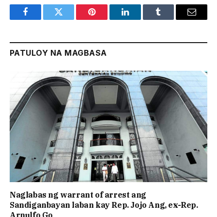
Facebook
Twitter
Pinterest
LinkedIn
Tumblr
Email
PATULOY NA MAGBASA
Naglabas ng warrant of arrest ang
Sandiganbayan laban kay Rep. Jojo Ang, ex-Rep.
Arnulfo Go