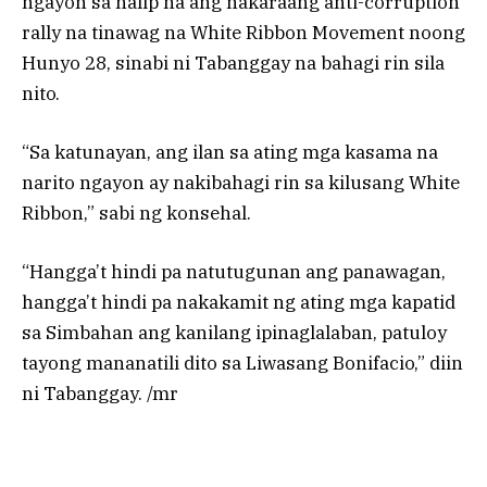
ngayon sa halip na ang nakaraang anti-corruption
rally na tinawag na White Ribbon Movement noong
Hunyo 28, sinabi ni Tabanggay na bahagi rin sila
nito.
“Sa katunayan, ang ilan sa ating mga kasama na
narito ngayon ay nakibahagi rin sa kilusang White
Ribbon,” sabi ng konsehal.
“Hangga’t hindi pa natutugunan ang panawagan,
hangga’t hindi pa nakakamit ng ating mga kapatid
sa Simbahan ang kanilang ipinaglalaban, patuloy
tayong mananatili dito sa Liwasang Bonifacio,” diin
ni Tabanggay. /mr