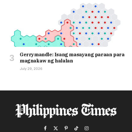
Gerrymandle: Isang masayang paraan para
magnakaw ng halalan
July 29, 2026
Facebook
X
Pinterest
TikTok
Instagram