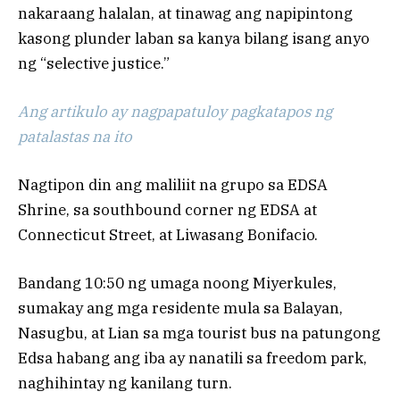
nakaraang halalan, at tinawag ang napipintong
kasong plunder laban sa kanya bilang isang anyo
ng “selective justice.”
Ang artikulo ay nagpapatuloy pagkatapos ng
patalastas na ito
Nagtipon din ang maliliit na grupo sa EDSA
Shrine, sa southbound corner ng EDSA at
Connecticut Street, at Liwasang Bonifacio.
Bandang 10:50 ng umaga noong Miyerkules,
sumakay ang mga residente mula sa Balayan,
Nasugbu, at Lian sa mga tourist bus na patungong
Edsa habang ang iba ay nanatili sa freedom park,
naghihintay ng kanilang turn.