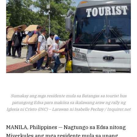
Sumakay ang mga residente mula sa Batangas sa tourist bus
patungong Edsa para makiisa sa ikalawang araw ng rally ng
Iglesia ni Cristo (INC) – Larawan ni Isabelle Pechay / Inquirer.net
MANILA, Philippines — Nagtungo sa Edsa nitong
Miyerkules ang mga residente mula sa unang