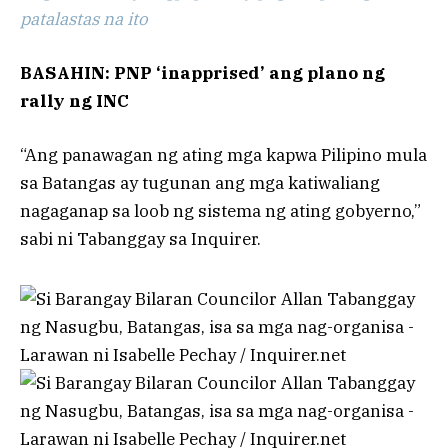
patalastas na ito
BASAHIN: PNP ‘inapprised’ ang plano ng
rally ng INC
“Ang panawagan ng ating mga kapwa Pilipino mula
sa Batangas ay tugunan ang mga katiwaliang
nagaganap sa loob ng sistema ng ating gobyerno,”
sabi ni Tabanggay sa Inquirer.