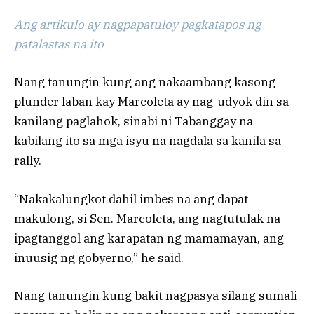
Ang artikulo ay nagpapatuloy pagkatapos ng
patalastas na ito
Nang tanungin kung ang nakaambang kasong
plunder laban kay Marcoleta ay nag-udyok din sa
kanilang paglahok, sinabi ni Tabanggay na
kabilang ito sa mga isyu na nagdala sa kanila sa
rally.
“Nakakalungkot dahil imbes na ang dapat
makulong, si Sen. Marcoleta, ang nagtutulak na
ipagtanggol ang karapatan ng mamamayan, ang
inuusig ng gobyerno,” he said.
Nang tanungin kung bakit nagpasya silang sumali