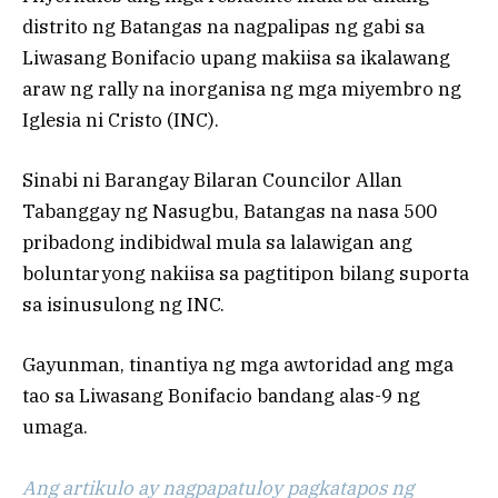
distrito ng Batangas na nagpalipas ng gabi sa
Liwasang Bonifacio upang makiisa sa ikalawang
araw ng rally na inorganisa ng mga miyembro ng
Iglesia ni Cristo (INC).
Sinabi ni Barangay Bilaran Councilor Allan
Tabanggay ng Nasugbu, Batangas na nasa 500
pribadong indibidwal mula sa lalawigan ang
boluntaryong nakiisa sa pagtitipon bilang suporta
sa isinusulong ng INC.
Gayunman, tinantiya ng mga awtoridad ang mga
tao sa Liwasang Bonifacio bandang alas-9 ng
umaga.
Ang artikulo ay nagpapatuloy pagkatapos ng