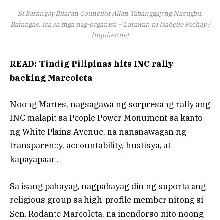
Si Barangay Bilaran Councilor Allan Tabanggay ng Nasugbu,
Batangas, isa sa mga nag-organisa – Larawan ni Isabelle Pechay /
Inquirer.net
READ: Tindig Pilipinas hits INC rally
backing Marcoleta
Noong Martes, nagsagawa ng sorpresang rally ang
INC malapit sa People Power Monument sa kanto
ng White Plains Avenue, na nananawagan ng
transparency, accountability, hustisya, at
kapayapaan.
Sa isang pahayag, nagpahayag din ng suporta ang
religious group sa high-profile member nitong si
Sen. Rodante Marcoleta, na inendorso nito noong