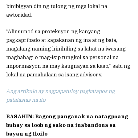
binibigyan din ng tulong ng mga lokal na
awtoridad.
“Alinsunod sa proteksyon ng kanyang
pagkapribado at kapakanan ng ina at ng bata,
magalang naming hinihiling sa lahat na iwasang
magbahagi o mag-isip tungkol sa personal na
impormasyon na may kaugnayan sa kaso,” sabi ng
lokal na pamahalaan sa isang advisory.
Ang artikulo ay nagpapatuloy pagkatapos ng
patalastas na ito
BASAHIN: Bagong panganak na natagpuang
buhay sa loob ng sako na inabandona sa
bayan ng Iloilo