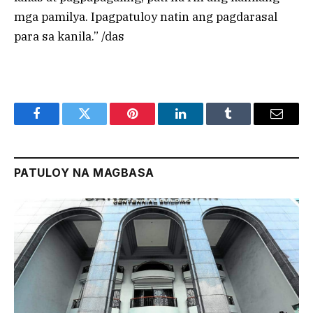
mga pamilya. Ipagpatuloy natin ang pagdarasal
para sa kanila.” /das
Facebook
Twitter
Pinterest
LinkedIn
Tumblr
Email
PATULOY NA MAGBASA