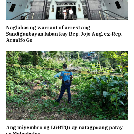
Naglabas ng warrant of arrest ang
Sandiganbayan laban kay Rep. Jojo Ang, ex-Rep.
Arnulfo Go
Ang miyembro ng LGBTQ+ ay natagpuang patay
sa Malaybalay