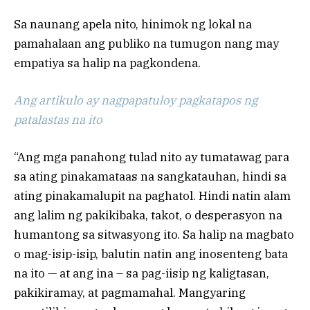
Sa naunang apela nito, hinimok ng lokal na
pamahalaan ang publiko na tumugon nang may
empatiya sa halip na pagkondena.
Ang artikulo ay nagpapatuloy pagkatapos ng
patalastas na ito
“Ang mga panahong tulad nito ay tumatawag para
sa ating pinakamataas na sangkatauhan, hindi sa
ating pinakamalupit na paghatol. Hindi natin alam
ang lalim ng pakikibaka, takot, o desperasyon na
humantong sa sitwasyong ito. Sa halip na magbato
o mag-isip-isip, balutin natin ang inosenteng bata
na ito — at ang ina – sa pag-iisip ng kaligtasan,
pakikiramay, at pagmamahal. Mangyaring