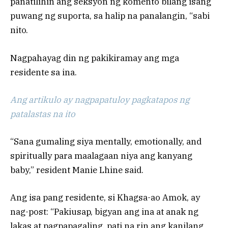
panatilihin ang seksyon ng komento bilang isang
puwang ng suporta, sa halip na panalangin, “sabi
nito.
Nagpahayag din ng pakikiramay ang mga
residente sa ina.
Ang artikulo ay nagpapatuloy pagkatapos ng
patalastas na ito
“Sana gumaling siya mentally, emotionally, and
spiritually para maalagaan niya ang kanyang
baby,” resident Manie Lhine said.
Ang isa pang residente, si Khagsa-ao Amok, ay
nag-post: “Pakiusap, bigyan ang ina at anak ng
lakas at pagpapagaling, pati na rin ang kanilang