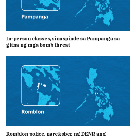
In-person classes, sinuspinde sa Pampanga sa
gitna ng mga bomb threat
Romblon police, narekober ng DENR ang