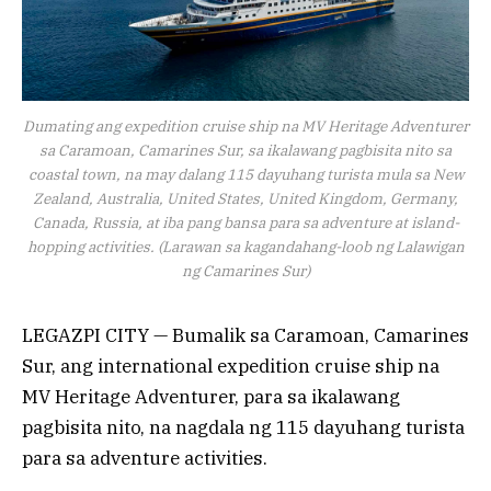
Dumating ang expedition cruise ship na MV Heritage Adventurer
sa Caramoan, Camarines Sur, sa ikalawang pagbisita nito sa
coastal town, na may dalang 115 dayuhang turista mula sa New
Zealand, Australia, United States, United Kingdom, Germany,
Canada, Russia, at iba pang bansa para sa adventure at island-
hopping activities. (Larawan sa kagandahang-loob ng Lalawigan
ng Camarines Sur)
LEGAZPI CITY — Bumalik sa Caramoan, Camarines
Sur, ang international expedition cruise ship na
MV Heritage Adventurer, para sa ikalawang
pagbisita nito, na nagdala ng 115 dayuhang turista
para sa adventure activities.