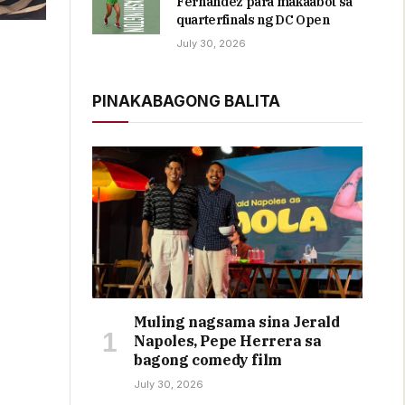
Fernandez para makaabot sa
quarterfinals ng DC Open
July 30, 2026
PINAKABAGONG BALITA
Muling nagsama sina Jerald
Napoles, Pepe Herrera sa
bagong comedy film
July 30, 2026