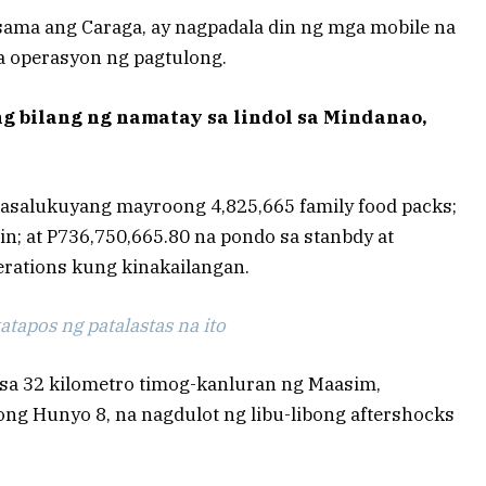
ama ang Caraga, ay nagpadala din ng mga mobile na
 operasyon ng pagtulong.
g bilang ng namatay sa lindol sa Mindanao,
 kasalukuyang mayroong 4,825,665 family food packs;
n; at P736,750,665.80 na pondo sa stanbdy at
perations kung kinakailangan.
tapos ng patalastas na ito
sa 32 kilometro timog-kanluran ng Maasim,
ong Hunyo 8, na nagdulot ng libu-libong aftershocks