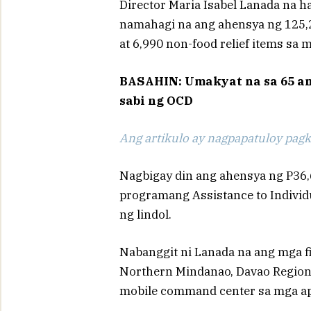
Director Maria Isabel Lanada na 
namahagi na ang ahensya ng 125,24
at 6,990 non-food relief items sa 
BASAHIN: Umakyat na sa 65 an
sabi ng OCD
Ang artikulo ay nagpapatuloy pagka
Nagbigay din ang ahensya ng P36,6
programang Assistance to Individu
ng lindol.
Nabanggit ni Lanada na ang mga f
Northern Mindanao, Davao Region
mobile command center sa mga ap