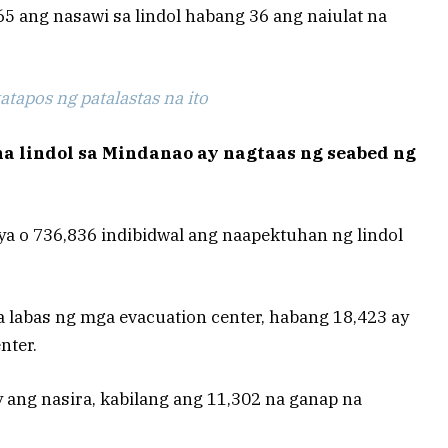
5 ang nasawi sa lindol habang 36 ang naiulat na
tapos ng patalastas na ito
 lindol sa Mindanao ay nagtaas ng seabed ng
ya o 736,836 indibidwal ang naapektuhan ng lindol
a labas ng mga evacuation center, habang 18,423 ay
nter.
y ang nasira, kabilang ang 11,302 na ganap na