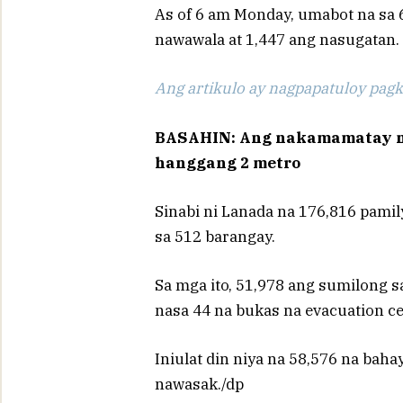
As of 6 am Monday, umabot na sa 6
nawawala at 1,447 ang nasugatan.
Ang artikulo ay nagpapatuloy pagka
BASAHIN:
Ang nakamamatay na
hanggang 2 metro
Sinabi ni Lanada na 176,816 pamil
sa 512 barangay.
Sa mga ito, 51,978 ang sumilong s
nasa 44 na bukas na evacuation ce
Iniulat din niya na 58,576 na baha
nawasak./dp