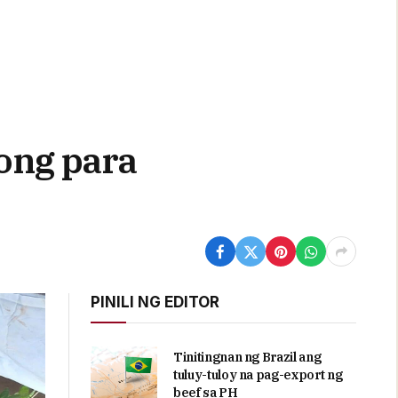
ong para
PINILI NG EDITOR
Tinitingnan ng Brazil ang
tuluy-tuloy na pag-export ng
beef sa PH