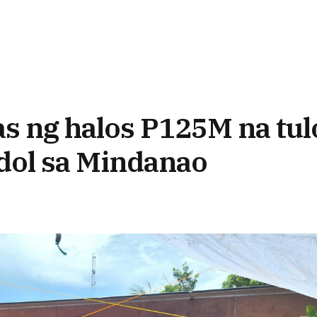
s ng halos P125M na tul
ndol sa Mindanao