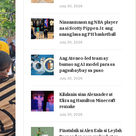
July 30, 2026
Ninanamnam ng NBA player
na si Scotty Pippen Jr. ang
unang lasa ng PH basketball
July 30, 2026
Ang Ateneo-led team ay
bumuo ng AI model para sa
pagsubaybay sa puso
July 30, 2026
Kilalanin sina Alexander at
Eliza ng Hamilton Minecraft
remake
July 30, 2026
Pinatalsik ni Alex Eala si Leylah