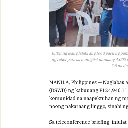
Bitbit ng isang lalaki ang food pack ng p
ng relief para sa humigit-kumulang 4,000
7.8 na li
MANILA, Philippines — Naglabas a
(DSWD) ng kabuuang P124,946,118
komunidad na naapektuhan ng mag
noong nakaraang linggo, sinabi n
Sa teleconference briefing, iniu