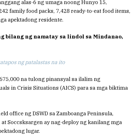
hanggang alas-6 ng umaga noong Hunyo 15,
2 family food packs, 7,428 ready-to-eat food items,
mga apektadong residente.
g bilang ng namatay sa lindol sa Mindanao,
tapos ng patalastas na ito
75,000 na tulong pinansyal sa ilalim ng
als in Crisis Situations (AICS) para sa mga biktima
ield office ng DSWD sa Zamboanga Peninsula,
 at Soccsksargen ay nag-deploy ng kanilang mga
ektadong lugar.