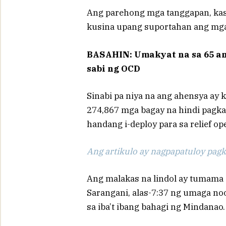
Ang parehong mga tanggapan, kas
kusina upang suportahan ang mga
BASAHIN:
Umakyat na sa 65 an
sabi ng OCD
Sinabi pa niya na ang ahensya ay
274,867 mga bagay na hindi pagkai
handang i-deploy para sa relief o
Ang artikulo ay nagpapatuloy pagka
Ang malakas na lindol ay tumama 
Sarangani, alas-7:37 ng umaga no
sa iba’t ibang bahagi ng Mindanao.