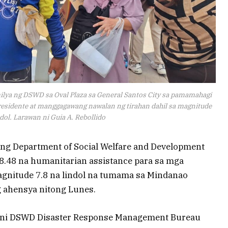
amilya ng DSWD sa Oval Plaza sa General Santos City sa pamamahagi
 residente at manggagawang nawalan ng tirahan dahil sa magnitude
ndol. Larawan ni Guia A. Rebollido
ng Department of Social Welfare and Development
.48 na humanitarian assistance para sa mga
nitude 7.8 na lindol na tumama sa Mindanao
g ahensya nitong Lunes.
lat ni DSWD Disaster Response Management Bureau