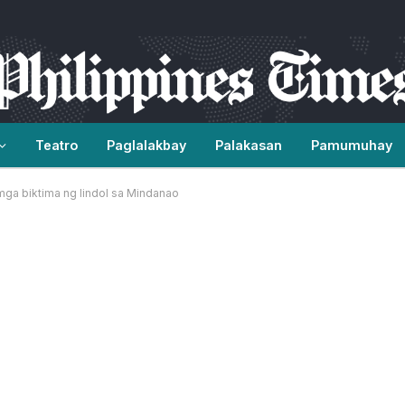
Teatro
Paglalakbay
Palakasan
Pamumuhay
ga biktima ng lindol sa Mindanao