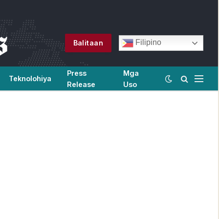
Filipino
Balitaan
Press
Mga
Teknolohiya
Release
Uso