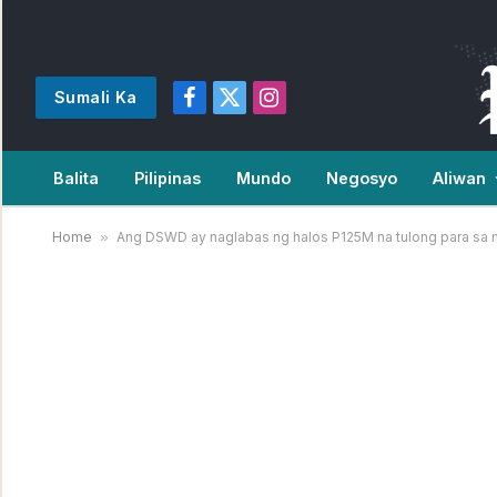
Sumali Ka
Facebook
X
Instagram
(Twitter)
Balita
Pilipinas
Mundo
Negosyo
Aliwan
Home
»
Ang DSWD ay naglabas ng halos P125M na tulong para sa m