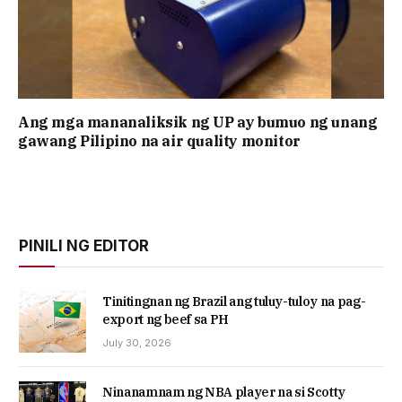
Ang mga mananaliksik ng UP ay bumuo ng unang
gawang Pilipino na air quality monitor
PINILI NG EDITOR
Tinitingnan ng Brazil ang tuluy-tuloy na pag-
export ng beef sa PH
July 30, 2026
Ninanamnam ng NBA player na si Scotty