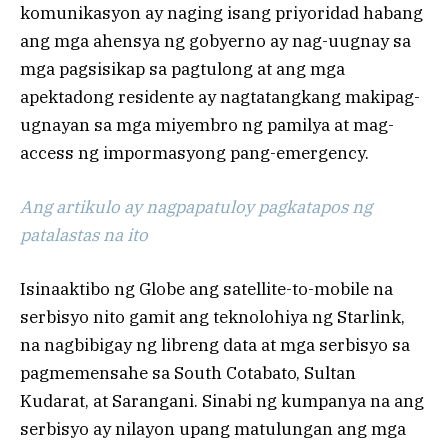
komunikasyon ay naging isang priyoridad habang
ang mga ahensya ng gobyerno ay nag-uugnay sa
mga pagsisikap sa pagtulong at ang mga
apektadong residente ay nagtatangkang makipag-
ugnayan sa mga miyembro ng pamilya at mag-
access ng impormasyong pang-emergency.
Ang artikulo ay nagpapatuloy pagkatapos ng
patalastas na ito
Isinaaktibo ng Globe ang satellite-to-mobile na
serbisyo nito gamit ang teknolohiya ng Starlink,
na nagbibigay ng libreng data at mga serbisyo sa
pagmemensahe sa South Cotabato, Sultan
Kudarat, at Sarangani. Sinabi ng kumpanya na ang
serbisyo ay nilayon upang matulungan ang mga