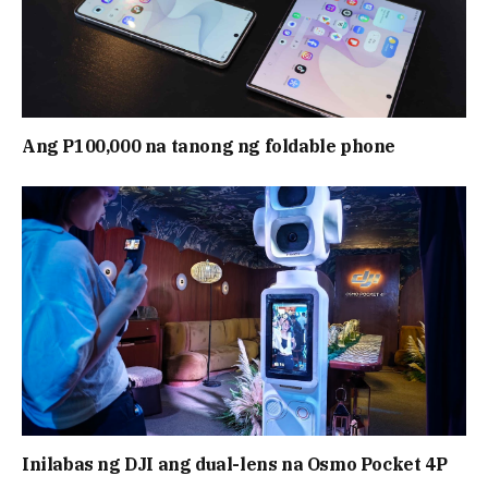
Ang P100,000 na tanong ng foldable phone
Inilabas ng DJI ang dual-lens na Osmo Pocket 4P