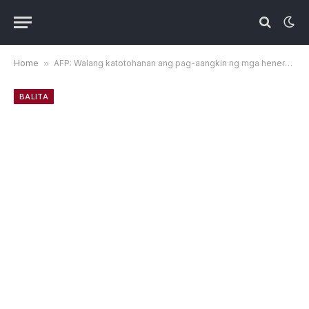
Home
»
AFP: Walang katotohanan ang pag-aangkin ng mga heneral na nagdedemanda kay Teodoro
BALITA