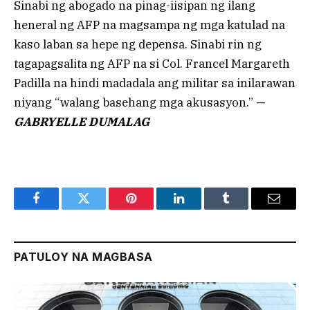
Sinabi ng abogado na pinag-iisipan ng ilang
heneral ng AFP na magsampa ng mga katulad na
kaso laban sa hepe ng depensa. Sinabi rin ng
tagapagsalita ng AFP na si Col. Francel Margareth
Padilla na hindi madadala ang militar sa inilarawan
niyang “walang basehang mga akusasyon.”
—
GABRYELLE DUMALAG
Facebook
Twitter
Pinterest
LinkedIn
Tumblr
Email
PATULOY NA MAGBASA