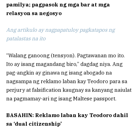
pamilya; pagpasok ng mga bar at mga
relasyon sa negosyo
Ang artikulo ay nagpapatuloy pagkatapos ng
patalastas na ito
“Walang ganoong (tensyon). Pagtawanan mo ito.
Ito ay isang magandang biro,” dagdag niya. Ang
pag-angkin ay ginawa ng isang abogado na
nagsampa ng reklamo laban kay Teodoro para sa
perjury at falsification kaugnay sa kanyang naiulat
na pagmamay-ari ng isang Maltese passport.
BASAHIN: Reklamo laban kay Teodoro dahil
sa ‘dual citizenship’