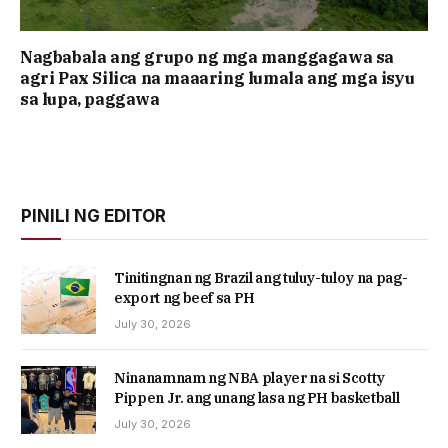
Nagbabala ang grupo ng mga manggagawa sa
agri Pax Silica na maaaring lumala ang mga isyu
sa lupa, paggawa
PINILI NG EDITOR
Tinitingnan ng Brazil ang tuluy-tuloy na pag-
export ng beef sa PH
July 30, 2026
Ninanamnam ng NBA player na si Scotty
Pippen Jr. ang unang lasa ng PH basketball
July 30, 2026