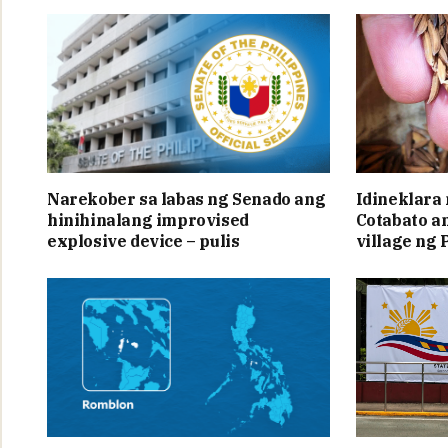
Narekober sa labas ng Senado ang
Idineklara
hinihinalang improvised
Cotabato a
explosive device – pulis
village ng 