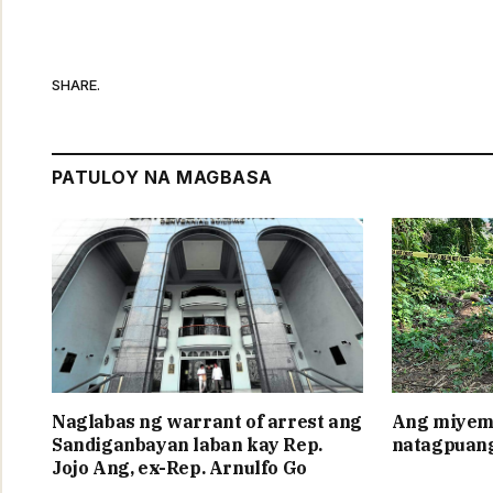
SHARE.
PATULOY NA MAGBASA
Naglabas ng warrant of arrest ang
Ang miyem
Sandiganbayan laban kay Rep.
natagpuang
Jojo Ang, ex-Rep. Arnulfo Go