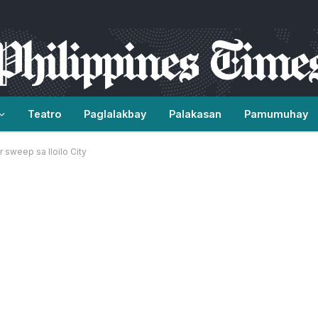
Teatro
Paglalakbay
Palakasan
Pamumuhay
sweep sa Iloilo City