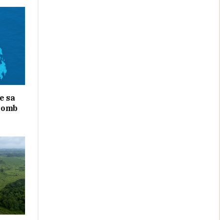
e sa
bomb