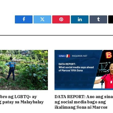
Facebook
Twitter
Pinterest
LinkedIn
Tumblr
bro ng LGBTQ+ ay
DATA REPORT: Ano ang sina
 patay sa Malaybalay
ng social media bago ang
ikalimang Sona ni Marcos