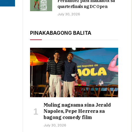
Fernandez para makaabot sa
quarterfinals ng DC Open
July 30, 2026
PINAKABAGONG BALITA
Muling nagsama sina Jerald
Napoles, Pepe Herrera sa
bagong comedy film
July 30, 2026