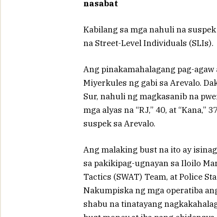
nasabat
Kabilang sa mga nahuli na suspek 
na Street-Level Individuals (SLIs).
Ang pinakamahalagang pag-agaw a
Miyerkules ng gabi sa Arevalo. Da
Sur, nahuli ng magkasanib na pwer
mga alyas na “RJ,” 40, at “Kana,
suspek sa Arevalo.
Ang malaking bust na ito ay isin
sa pakikipag-ugnayan sa Iloilo Ma
Tactics (SWAT) Team, at Police St
Nakumpiska ng mga operatiba an
shabu na tinatayang nagkakahala