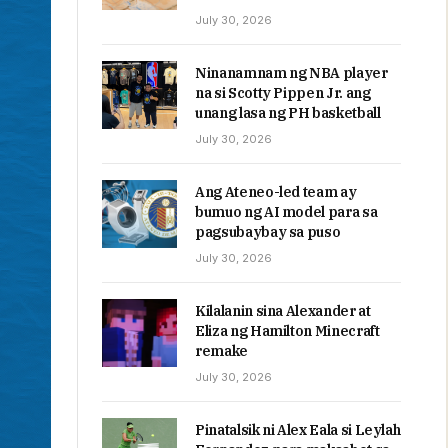
July 30, 2026
Ninanamnam ng NBA player
na si Scotty Pippen Jr. ang
unang lasa ng PH basketball
July 30, 2026
Ang Ateneo-led team ay
bumuo ng AI model para sa
pagsubaybay sa puso
July 30, 2026
Kilalanin sina Alexander at
Eliza ng Hamilton Minecraft
remake
July 30, 2026
Pinatalsik ni Alex Eala si Leylah