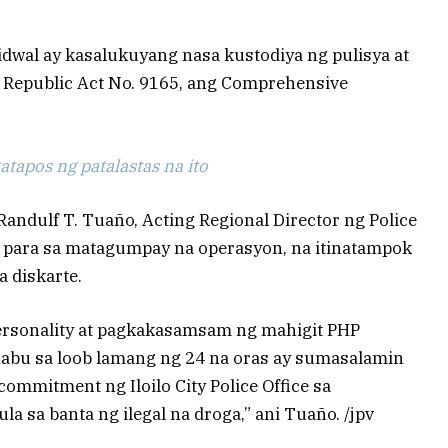
dwal ay kasalukuyang nasa kustodiya ng pulisya at
 Republic Act No. 9165, ang Comprehensive
tapos ng patalastas na ito
 Randulf T. Tuaño, Acting Regional Director ng Police
PO para sa matagumpay na operasyon, na itinatampok
a diskarte.
ersonality at pagkakasamsam ng mahigit PHP
habu sa loob lamang ng 24 na oras ay sumasalamin
commitment ng Iloilo City Police Office sa
 sa banta ng ilegal na droga,” ani Tuaño. /jpv