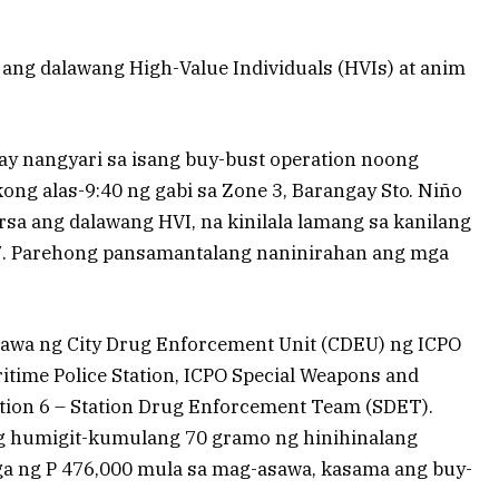
ang dalawang High-Value Individuals (HVIs) at anim
y nangyari sa isang buy-bust operation noong
kong alas-9:40 ng gabi sa Zone 3, Barangay Sto. Niño
sa ang dalawang HVI, na kinilala lamang sa kanilang
” 37. Parehong pansamantalang naninirahan ang mga
agawa ng City Drug Enforcement Unit (CDEU) ng ICPO
ritime Police Station, ICPO Special Weapons and
ation 6 – Station Drug Enforcement Team (SDET).
g humigit-kumulang 70 gramo ng hinihinalang
ga ng P 476,000 mula sa mag-asawa, kasama ang buy-