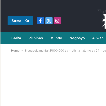
Sumali Ka
Facebook
X
Instagram
(Twitter)
Balita
Pilipinas
Mundo
Negosyo
Aliwan
Home
»
8 suspek, mahigit P800,000 sa meth na natamo sa 24-hour 