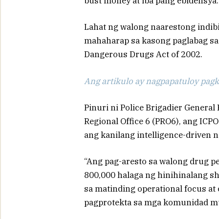
bust money at iba pang ebidensya.
Lahat ng walong naarestong indibi
mahaharap sa kasong paglabag sa
Dangerous Drugs Act of 2002.
Ang artikulo ay nagpapatuloy pagka
Pinuri ni Police Brigadier General
Regional Office 6 (PRO6), ang IC
ang kanilang intelligence-driven n
“Ang pag-aresto sa walong drug p
800,000 halaga ng hinihinalang s
sa matinding operational focus at 
pagprotekta sa mga komunidad mula