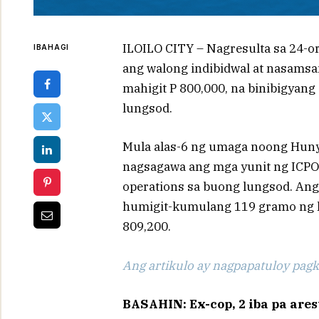
ILOILO CITY – Nagresulta sa 24-ora
IBAHAGI
ang walong indibidwal at nasams
mahigit P 800,000, na binibigyang 
lungsod.
Mula alas-6 ng umaga noong Huny
nagsagawa ang mga yunit ng ICPO 
operations sa buong lungsod. An
humigit-kumulang 119 gramo ng h
809,200.
Ang artikulo ay nagpapatuloy pagka
BASAHIN: Ex-cop, 2 iba pa ares