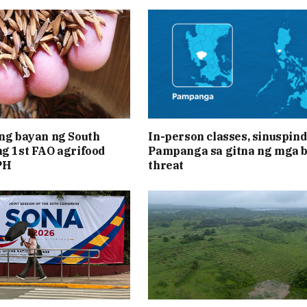
 ng bayan ng South
In-person classes, sinuspind
ng 1st FAO agrifood
Pampanga sa gitna ng mga 
PH
threat