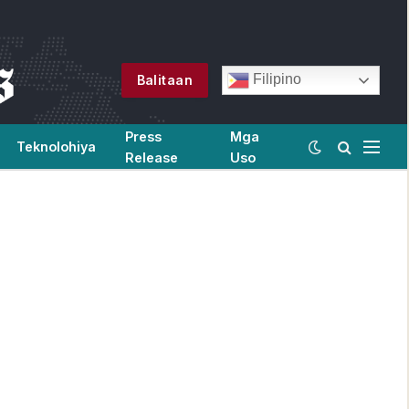
Filipino
Balitaan
Press
Mga
Teknolohiya
Release
Uso