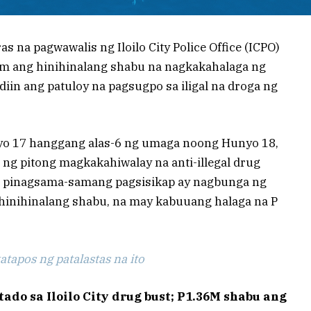
s na pagwawalis ng Iloilo City Police Office (ICPO)
am ang hinihinalang shabu na nagkakahalaga ng
diin ang patuloy na pagsugpo sa iligal na droga ng
o 17 hanggang alas-6 ng umaga noong Hunyo 18,
ng pitong magkakahiwalay na anti-illegal drug
g pinagsama-samang pagsisikap ay nagbunga ng
inihinalang shabu, na may kabuuang halaga na P
tapos ng patalastas na ito
tado sa Iloilo City drug bust; P1.36M shabu ang