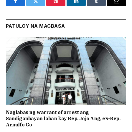
Facebook
Twitter
Pinterest
LinkedIn
Tumblr
Email
PATULOY NA MAGBASA
Naglabas ng warrant of arrest ang
Sandiganbayan laban kay Rep. Jojo Ang, ex-Rep.
Arnulfo Go