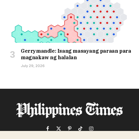
Gerrymandle: Isang masayang paraan para
magnakaw ng halalan
July 29, 2026
Facebook
X
Pinterest
TikTok
Instagram
(Twitter)