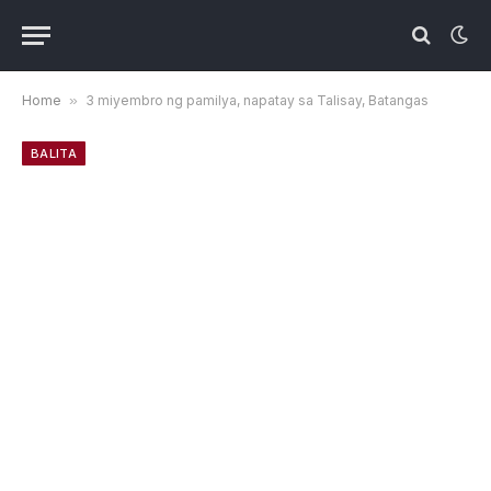
Home
»
3 miyembro ng pamilya, napatay sa Talisay, Batangas
BALITA