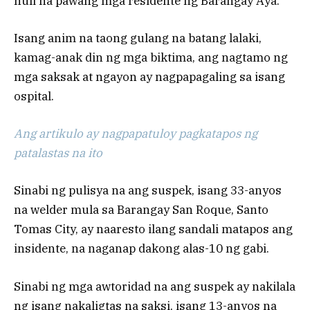
huli na pawang mga residente ng Barangay Aya.
Isang anim na taong gulang na batang lalaki,
kamag-anak din ng mga biktima, ang nagtamo ng
mga saksak at ngayon ay nagpapagaling sa isang
ospital.
Ang artikulo ay nagpapatuloy pagkatapos ng
patalastas na ito
Sinabi ng pulisya na ang suspek, isang 33-anyos
na welder mula sa Barangay San Roque, Santo
Tomas City, ay naaresto ilang sandali matapos ang
insidente, na naganap dakong alas-10 ng gabi.
Sinabi ng mga awtoridad na ang suspek ay nakilala
ng isang nakaligtas na saksi, isang 13-anyos na