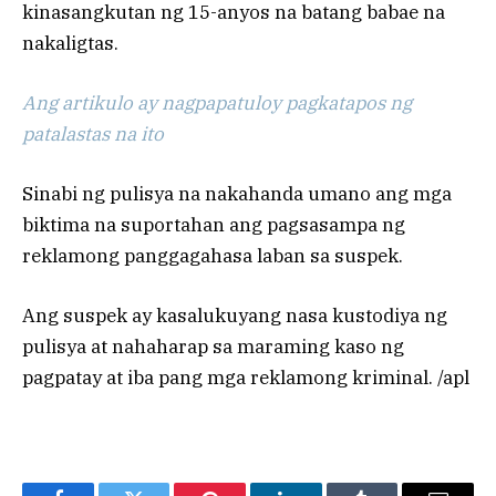
kinasangkutan ng 15-anyos na batang babae na
nakaligtas.
Ang artikulo ay nagpapatuloy pagkatapos ng
patalastas na ito
Sinabi ng pulisya na nakahanda umano ang mga
biktima na suportahan ang pagsasampa ng
reklamong panggagahasa laban sa suspek.
Ang suspek ay kasalukuyang nasa kustodiya ng
pulisya at nahaharap sa maraming kaso ng
pagpatay at iba pang mga reklamong kriminal. /apl