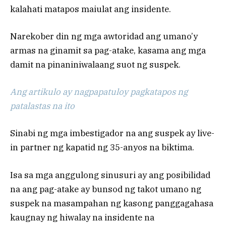
kalahati matapos maiulat ang insidente.
Narekober din ng mga awtoridad ang umano’y
armas na ginamit sa pag-atake, kasama ang mga
damit na pinaniniwalaang suot ng suspek.
Ang artikulo ay nagpapatuloy pagkatapos ng
patalastas na ito
Sinabi ng mga imbestigador na ang suspek ay live-
in partner ng kapatid ng 35-anyos na biktima.
Isa sa mga anggulong sinusuri ay ang posibilidad
na ang pag-atake ay bunsod ng takot umano ng
suspek na masampahan ng kasong panggagahasa
kaugnay ng hiwalay na insidente na