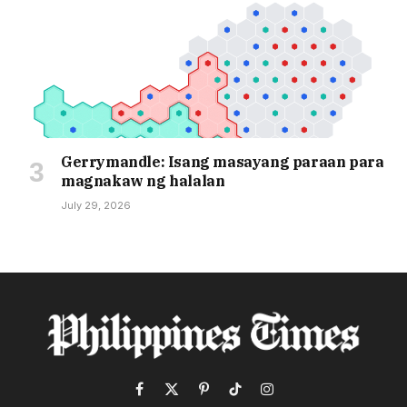
Gerrymandle: Isang masayang paraan para
magnakaw ng halalan
July 29, 2026
Facebook
X
Pinterest
TikTok
Instagram