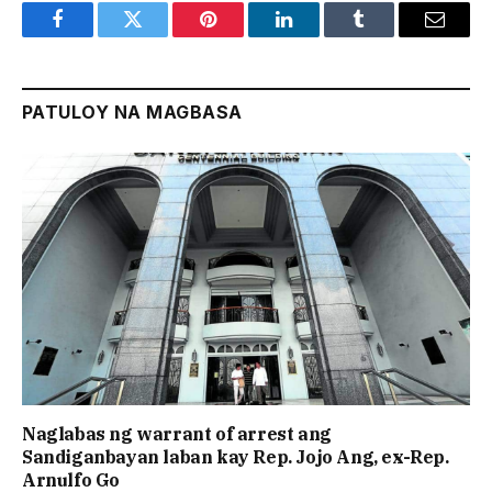
Facebook
Twitter
Pinterest
LinkedIn
Tumblr
Email
PATULOY NA MAGBASA
Naglabas ng warrant of arrest ang
Sandiganbayan laban kay Rep. Jojo Ang, ex-Rep.
Arnulfo Go