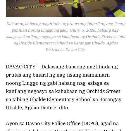
Dalawang babaeng nagtitinda ng prutas ang binaril ng nag-iisang
gunman noong Linggo ng gabi, Hulyo 5, 2026, habang nag-
aalaga sa kanilang negosyo sa kahabaan ng Orchids Street sa tabi
ng Ubalde Elementary School sa Barangay Ubalde, Agdao
District sa Davao City.
DAVAO CITY — Dalawang babaeng nagtitinda ng
prutas ang binaril ng nag-iisang mamamaril
noong Linggo ng gabi habang nag-aalaga sa
kanilang negosyo sa kahabaan ng Orchids Street
sa tabi ng Ubalde Elementary School sa Barangay
Ubalde, Agdao District dito.
Ayon sa Davao City Police Office (DCPO), agad na