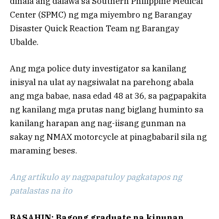
dinala ang dalawa sa Southern Philippine Medical
Center (SPMC) ng mga miyembro ng Barangay
Disaster Quick Reaction Team ng Barangay
Ubalde.
Ang mga police duty investigator sa kanilang
inisyal na ulat ay nagsiwalat na parehong abala
ang mga babae, nasa edad 48 at 36, sa pagpapakita
ng kanilang mga prutas nang biglang huminto sa
kanilang harapan ang nag-iisang gunman na
sakay ng NMAX motorcycle at pinagbabaril sila ng
maraming beses.
Ang artikulo ay nagpapatuloy pagkatapos ng
patalastas na ito
BASAHIN: Bagong graduate na kinunan