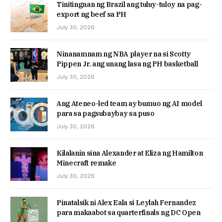
Tinitingnan ng Brazil ang tuluy-tuloy na pag-
export ng beef sa PH
July 30, 2026
Ninanamnam ng NBA player na si Scotty
Pippen Jr. ang unang lasa ng PH basketball
July 30, 2026
Ang Ateneo-led team ay bumuo ng AI model
para sa pagsubaybay sa puso
July 30, 2026
Kilalanin sina Alexander at Eliza ng Hamilton
Minecraft remake
July 30, 2026
Pinatalsik ni Alex Eala si Leylah Fernandez
para makaabot sa quarterfinals ng DC Open