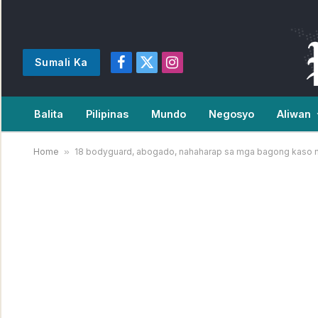
Sumali Ka
Facebook
X
Instagram
(Twitter)
Balita
Pilipinas
Mundo
Negosyo
Aliwan
Home
»
18 bodyguard, abogado, nahaharap sa mga bagong kaso ng