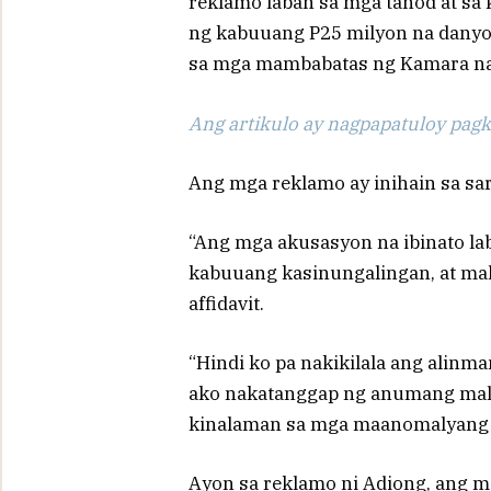
reklamo laban sa mga tanod at sa 
ng kabuuang P25 milyon na danyos 
sa mga mambabatas ng Kamara na 
Ang artikulo ay nagpapatuloy pagka
Ang mga reklamo ay inihain sa sari
“Ang mga akusasyon na ibinato la
kabuuang kasinungalingan, at mal
affidavit.
“Hindi ko pa nakikilala ang alinma
ako nakatanggap ng anumang malet
kinalaman sa mga maanomalyang tr
Ayon sa reklamo ni Adiong, ang m