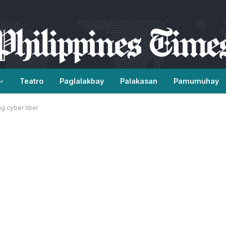
Teatro
Paglalakbay
Palakasan
Pamumuhay
 cyber libel