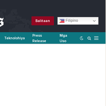
Filipino
Balitaan
Press
Mga
Teknolohiya
Release
Uso