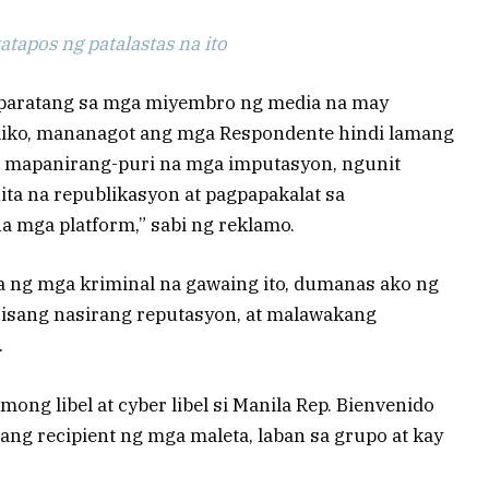
tapos ng patalastas na ito
a paratang sa mga miyembro ng media na may
bliko, mananagot ang mga Respondente hindi lamang
ng mapanirang-puri na mga imputasyon, ngunit
ita na republikasyon at pagpapakalat sa
na mga platform,” sabi ng reklamo.
ga ng mga kriminal na gawaing ito, dumanas ako ng
, isang nasirang reputasyon, at malawakang
.
ng libel at cyber libel si Manila Rep. Bienvenido
lang recipient ng mga maleta, laban sa grupo at kay