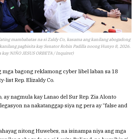
ating mambabatas na si Zaldy Co, kasama ang kanilang abogadong
 kanilang pagbisita kay Senator Robin Padilla noong Hunyo 8, 2026.
 kay NIÑO JESUS ​​ORBETA / Inquirer)
g mga bagong reklamong cyber libel laban sa 18
-list Rep. Elizaldy Co.
, ay nagmula kay Lanao del Sur Rep. Zia Alonto
egasyon na nakatanggap siya ng pera ay “false and
pahayag nitong Huwebes, na isinampa niya ang mga