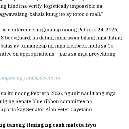
ang hindi na-verify, logistically impossible na
agwawalang-bahala kung ito ay totoo o mali.”
ess conference na ginanap noong Pebrero 24, 2026,
 18 bodyguard, na dating inilarawan bilang mga dating
abatas ay tumanggap ng mga kickback mula sa Co –
ttee on appropriations – para sa mga proyektong
tapos ng patalastas na ito
 na ito noong Pebrero 2026, ngunit naulit ang mga
ig ng Senate blue ribbon committee na
orta kay Senator Alan Peter Cayetano.
ng tanong timing ng cash maleta isyu