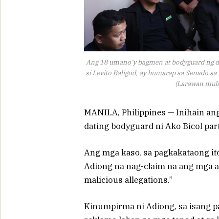
Ang 18 umano’y bagmen at bodyguard ng d
si Levito Baligod, ay humarap sa Senado sa
(Larawan mula
MANILA, Philippines — Inihain an
dating bodyguard ni Ako Bicol party
Ang mga kaso, sa pagkakataong ito
Adiong na nag-claim na ang mga al
malicious allegations.”
Kinumpirma ni Adiong, sa isang 