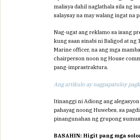
malisya dahil naglathala sila ng is
salaysay na may walang ingat na p
Nag-ugat ang reklamo sa isang pr
kung saan sinabi ni Baligod at ng
Marine officer, na ang mga mamb
chairperson noon ng House commi
pang-imprastraktura.
Ang artikulo ay nagpapatuloy pagka
Itinanggi ni Adiong ang alegasyon
pahayag noong Huwebes, sa pagdin
pinangunahan ng grupong sumusup
BASAHIN: Higit pang mga solo