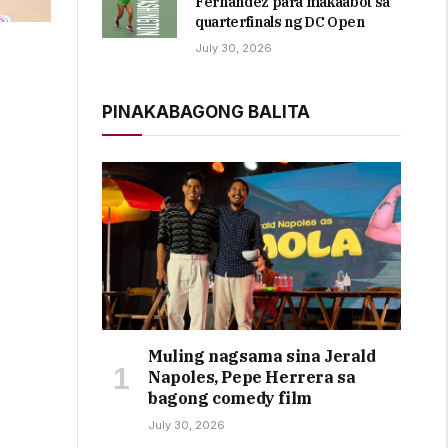
Fernandez para makaabot sa
quarterfinals ng DC Open
July 30, 2026
PINAKABAGONG BALITA
Muling nagsama sina Jerald
Napoles, Pepe Herrera sa
bagong comedy film
July 30, 2026