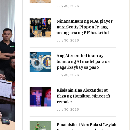
July 30, 2026
Ninanamnam ng NBA player
na si Scotty Pippen Jr. ang
unang lasa ng PH basketball
July 30, 2026
Ang Ateneo-led team ay
bumuo ng AI model para sa
pagsubaybay sa puso
July 30, 2026
Kilalanin sina Alexander at
Eliza ng Hamilton Minecraft
remake
July 30, 2026
Pinatalsik ni Alex Eala si Leylah