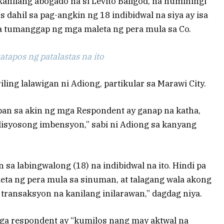
kanilang abogado na si Levito Baligod, na humihingi
dahil sa pag-angkin ng 18 indibidwal na siya ay isa
tumanggap ng mga maleta ng pera mula sa Co.
tapos ng patalastas na ito
ling lalawigan ni Adiong, partikular sa Marawi City.
ban sa akin ng mga Respondent ay ganap na katha,
isyosong imbensyon,” sabi ni Adiong sa kanyang
n sa labingwalong (18) na indibidwal na ito. Hindi pa
a ng pera mula sa sinuman, at talagang wala akong
ansaksyon na kanilang inilarawan,” dagdag niya.
ga respondent ay “kumilos nang may aktwal na