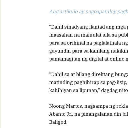
Ang artikulo ay nagpapatuloy pagka
“Dahil sinadyang ilantad ang mg
inaasahan na maiuulat sila sa pu
para sa orihinal na paglalathala 
gayundin para sa kanilang nakikin
pamamagitan ng digital at online 
“Dahil sa at bilang direktang bun
matinding paghihirap sa pag-iisip
kahihiyan sa lipunan,” dagdag nito
Noong Martes, nagsampa ng reklamo
Abante Jr., na pinangalanan din bi
Baligod.