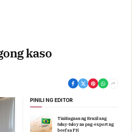
gong kaso
PINILI NG EDITOR
Tinitingnan ng Brazil ang
tuluy-tuloy na pag-export ng
beef sa PH